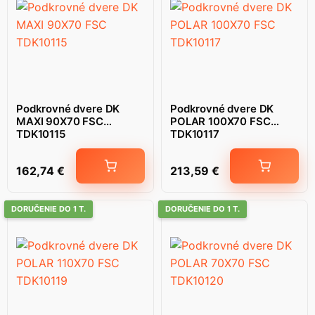
Podkrovné dvere DK
Podkrovné dvere DK
MAXI 90X70 FSC
POLAR 100X70 FSC
TDK10115
TDK10117
162,74
€
213,59
€
DORUČENIE DO 1 T.
DORUČENIE DO 1 T.