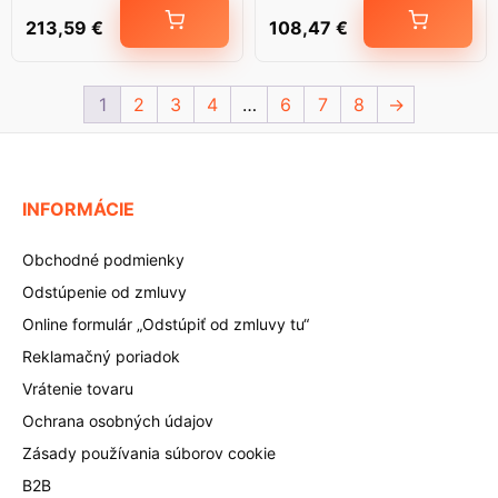
213,59
€
108,47
€
1
2
3
4
…
6
7
8
→
INFORMÁCIE
Obchodné podmienky
Odstúpenie od zmluvy
Online formulár „Odstúpiť od zmluvy tu“
Reklamačný poriadok
Vrátenie tovaru
Ochrana osobných údajov
Zásady používania súborov cookie
B2B