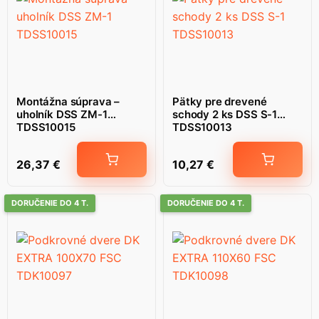
Montážna súprava –
Pätky pre drevené
uholník DSS ZM-1
schody 2 ks DSS S-1
TDSS10015
TDSS10013
26,37
€
10,27
€
DORUČENIE DO 4 T.
DORUČENIE DO 4 T.