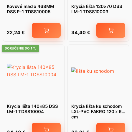
Kovové madlo 468MM
Krycia lišta 120×70 DSS
DSS P-1 TDSS10005
LM-1 TDSS10003
22,24
€
34,40
€
DORUČENIE DO 1 T.
Krycia lišta 140×85 DSS
Krycia lišta ku schodom
LM-1 TDSS10004
LXL-PVC FAKRO 120 x 60
cm