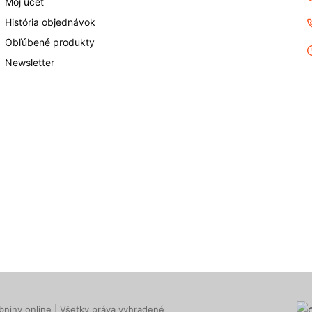
Môj účet
História objednávok
Obľúbené produkty
Newsletter
niny online | Všetky práva vyhradené