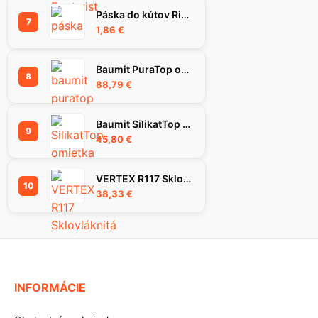
Páska do kútov Rigips Habito Flex 83 mm
7
1,86
€
Baumit PuraTop omietka 1.5K 25kg
8
88,79
€
Baumit SilikatTop omietka 1,5K, 25 kg
9
45,80
€
VERTEX R117 Sklovláknitá mriežka 55m2
10
38,33
€
INFORMÁCIE