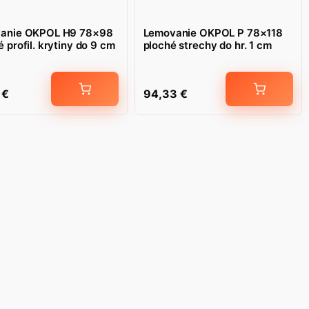
anie OKPOL H9 78×98
Lemovanie OKPOL P 78×118
 profil. krytiny do 9 cm
ploché strechy do hr. 1 cm
2
€
94,33
€