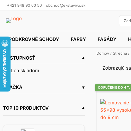
+421 948 90 60 50
obchod@e-stavivo.sk
PODKROVNÉ SCHODY
FARBY
FASÁDY
Domov
/
Strecha
/
DOSTUPNOSŤ
Zobrazujú sa
Len skladom
ZNAČKA
DORUČENIE DO 4 T.
Okpol
(4)
TOP 10 PRODUKTOV