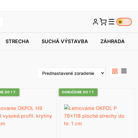
☰
☀️
STRECHA
SUCHÁ VÝSTAVBA
ZÁHRADA
E DO 1 T.
DORUČENIE DO 1 T.