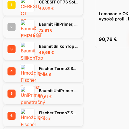
CERESIT CT 76 SolarProtect omietka 1.5 mm 25 kg
1
48,69
€
Lemovanie OK
vysoké profil.
Baumit FillPrimer, 25Kg
2
72,81
€
90,76
€
Baumit SilikonTop omietka 1.5K, 25 kg
3
49,69
€
Fischer TermoZ SV II Ecotwist 10-30 hmoždinka
4
0,66
€
Baumit UniPrimer penetračný náter, 25 kg
5
57,61
€
Fischer TermoZ SV II Ecotwist 0-10 hmoždinka
6
0,62
€