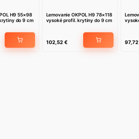
POL H9 55×98
Lemovanie OKPOL H9 78×118
Lemov
 krytiny do 9 cm
vysoké profil. krytiny do 9 cm
vysoké
102,52
€
97,7