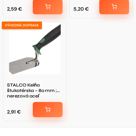
2,59
€
5,20
€
VÝHODNÁ DOPRAVA
STALCO Kelňa
štukatérska – 80 mm ;
nerezová oceľ
2,91
€