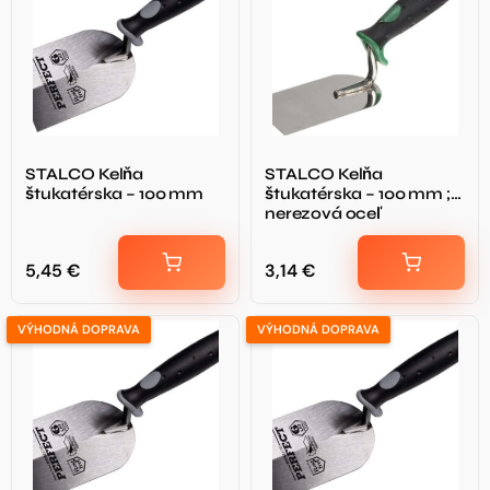
STALCO Kelňa
STALCO Kelňa
štukatérska – 100 mm
štukatérska – 100 mm ;
nerezová oceľ
5,45
€
3,14
€
VÝHODNÁ DOPRAVA
VÝHODNÁ DOPRAVA