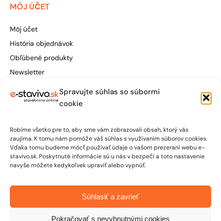
MÔJ ÚČET
Môj účet
História objednávok
Obľúbené produkty
Newsletter
Spravujte súhlas so súbormi
Štúrova 155, 949 01 Nitra
cookie
obchod@e-stavivo.sk
Robíme všetko pre to, aby sme vám zobrazovali obsah, ktorý vás
+421 948 906 050
zaujíma. K tomu nám pomôže váš súhlas s využívaním súborov cookies.
Vďaka tomu budeme môcť používať údaje o vašom prezeraní webu e-
stavivo.sk. Poskytnuté informácie sú u nás v bezpečí a toto nastavenie
Po-Pia: 7:00 - 15:30
navyše môžete kedykoľvek upraviť alebo vypnúť.
So: 7:00 - 12:00
Súhlasiť a zavrieť
Pokračovať s nevyhnutnými cookies