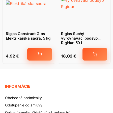
Rigips Construct Gips
Rigips Suchý
Elektrikárska sadra, 5 kg
vyrovnávací podsyp
Rigidur, 50 l
4,92
€
18,02
€
INFORMÁCIE
Obchodné podmienky
Odstúpenie od zmluvy
Online formulár „Odstúpiť od zmluvy tu“