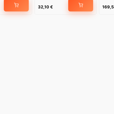
32,10
€
169,