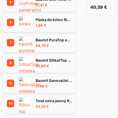
5
57,61
€
40,59
€
Páska do kútov Rigips Habito Flex 83 mm
6
1,86
€
Baumit PuraTop omietka 1.5K 25kg
7
88,79
€
Baumit SilikatTop omietka 1,5K, 25 kg
8
45,80
€
Baumit SanovaUni omietka, 25 kg
9
11,68
€
Tmel extra jemný RIFINO TOP, 25 kg
10
33,52
€