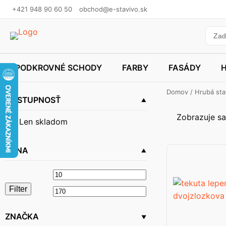
+421 948 90 60 50
obchod@e-stavivo.sk
PODKROVNÉ SCHODY
FARBY
FASÁDY
Domov
/
Hrubá st
DOSTUPNOSŤ
Zobrazuje sa
Len skladom
CENA
Minimálna
Maximálna
Filter
cena
cena
ZNAČKA