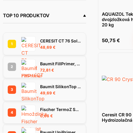
AQUAIZOL
(4)
AQUAIZOL Tek
Ceresit
TOP 10 PRODUKTOV
(1)
dvojzložková h
20 kg
Emporio
(1)
50,75
€
CERESIT CT 76 SolarProtect omietka 1.5 mm 25 kg
1
48,69
€
Baumit FillPrimer, 25Kg
2
72,81
€
Baumit SilikonTop omietka 1.5K, 25 kg
3
49,69
€
Fischer TermoZ SV II Ecotwist 10-30 hmoždinka
4
Ceresit CR 90 
0,66
€
Hydroizolačná 
Baumit UniPrimer penetračný náter, 25 kg