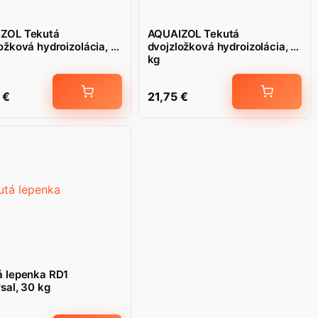
ZOL Tekutá
AQUAIZOL Tekutá
ožková hydroizolácia, 4
dvojzložková hydroizolácia, 8
kg
5
€
21,75
€
á lepenka RD1
sal, 30 kg