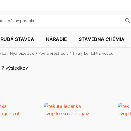
HRUBÁ STAVBA
NÁRADIE
STAVEBNÁ CHÉMIA
avba
/
Hydroizolácie
/
Podľa prostredia
/ Trvalý kontakt s vodou
 7 výsledkov