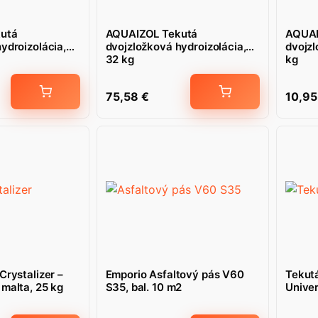
utá
AQUAIZOL Tekutá
AQUAI
ydroizolácia,
dvojzložková hydroizolácia,
dvojzl
32 kg
kg
75,58
€
10,9
Crystalizer –
Emporio Asfaltový pás V60
Tekut
malta, 25 kg
S35, bal. 10 m2
Univer