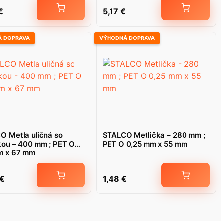
€
5,17
€
 DOPRAVA
VÝHODNÁ DOPRAVA
O Metla uličná so
STALCO Metlička – 280 mm ;
kou – 400 mm ; PET O
PET O 0,25 mm x 55 mm
m x 67 mm
€
1,48
€