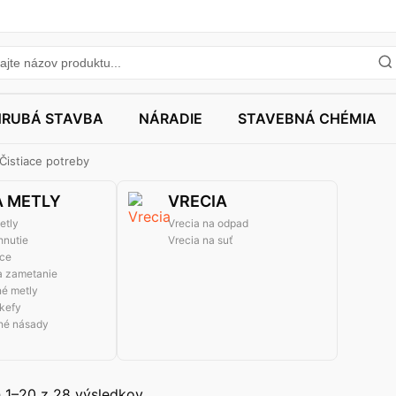
HRUBÁ STAVBA
NÁRADIE
STAVEBNÁ CHÉMIA
Čistiace potreby
A METLY
VRECIA
etly
Vrecia na odpad
hnutie
Vrecia na suť
ice
a zametanie
né metly
kefy
né násady
 1–20 z 28 výsledkov