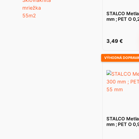
STALCO Metla
mm ; PET O 0,
3,49
€
VÝHODNÁ DOPRAV
STALCO Metla 
mm ; PET O 0,