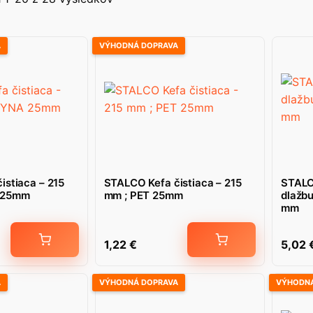
A
VÝHODNÁ DOPRAVA
istiaca – 215
STALCO Kefa čistiaca – 215
STALC
 25mm
mm ; PET 25mm
dlažbu
mm
1,22
€
5,02
A
VÝHODNÁ DOPRAVA
VÝHODNÁ