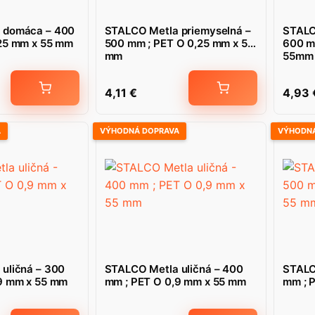
 domáca – 400
STALCO Metla priemyselná –
STALC
25 mm x 55 mm
500 mm ; PET O 0,25 mm x 55
600 m
mm
55mm
4,11
€
4,93
A
VÝHODNÁ DOPRAVA
VÝHODNÁ
uličná – 300
STALCO Metla uličná – 400
STALC
9 mm x 55 mm
mm ; PET O 0,9 mm x 55 mm
mm ; 