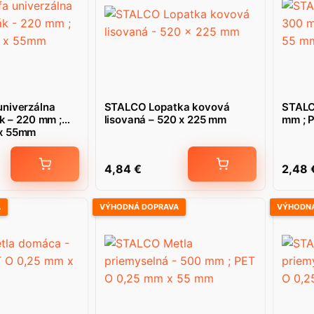
niverzálna
STALCO Lopatka kovová
STALC
ák – 220 mm ;
lisovaná – 520 x 225 mm
mm ; 
x 55mm
4,84
€
2,48
A
VÝHODNÁ DOPRAVA
VÝHODNÁ