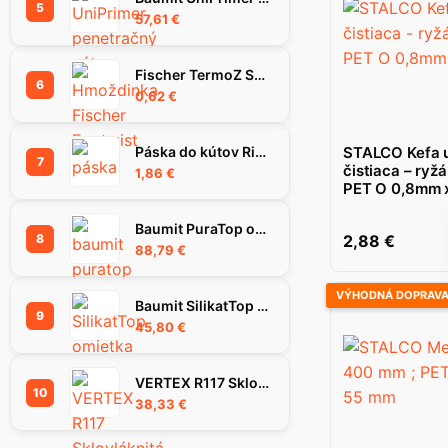
5
57,61
€
Fischer TermoZ SV II Ecotwist 0-10 hmoždinka
6
0,62
€
Páska do kútov Rigips Habito Flex 83 mm
STALCO Kefa u
7
čistiaca – ryž
1,86
€
PET O 0,8mm 
Baumit PuraTop omietka 1.5K 25kg
8
2,88
€
88,79
€
VÝHODNÁ DOPRAV
Baumit SilikatTop omietka 1,5K, 25 kg
9
45,80
€
VERTEX R117 Sklovláknitá mriežka 55m2
10
38,33
€