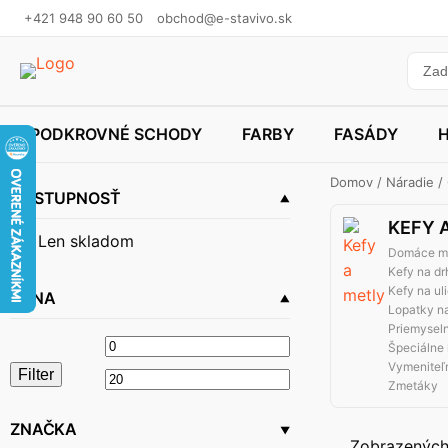
+421 948 90 60 50
obchod@e-stavivo.sk
PODKROVNÉ SCHODY
FARBY
FASÁDY
Domov
/
Náradie
/ 
DOSTUPNOSŤ
KEFY 
Len skladom
Domáce m
Kefy na dr
Kefy na ul
CENA
Lopatky n
Priemysel
Minimálna
Maximálna
Špeciálne 
Vymeniteľ
Filter
cena
cena
Zmetáky
ZNAČKA
Zobrazených