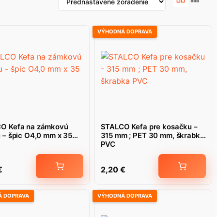
VÝHODNÁ DOPRAVA
O Kefa na zámkovú
STALCO Kefa pre kosačku –
 – špic O4,0 mm x 35
315 mm ; PET 30 mm, škrabka
PVC
€
2,20
€
 DOPRAVA
VÝHODNÁ DOPRAVA