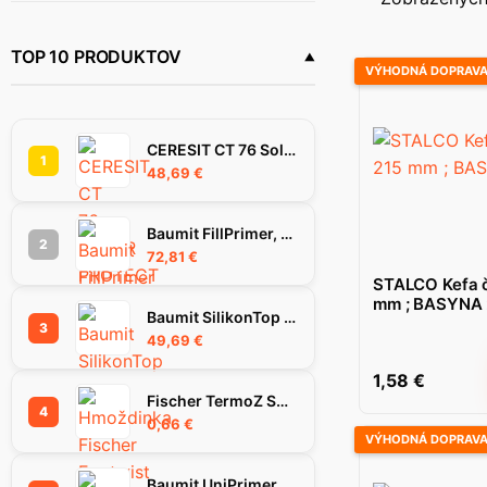
STALCO
(28)
TOP 10 PRODUKTOV
VÝHODNÁ DOPRAV
CERESIT CT 76 SolarProtect omietka 1.5 mm 25 kg
1
48,69
€
Baumit FillPrimer, 25Kg
2
72,81
€
STALCO Kefa č
mm ; BASYNA
Baumit SilikonTop omietka 1.5K, 25 kg
3
49,69
€
1,58
€
Fischer TermoZ SV II Ecotwist 10-30 hmoždinka
4
0,66
€
VÝHODNÁ DOPRAV
Baumit UniPrimer penetračný náter, 25 kg