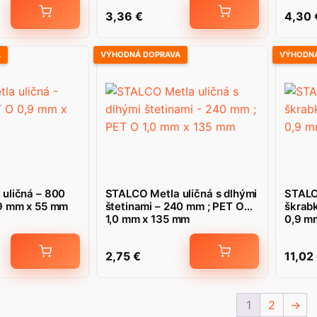
3,36
€
4,30
A
VÝHODNÁ DOPRAVA
VÝHODNÁ
uličná – 800
STALCO Metla uličná s dlhými
STALC
9 mm x 55 mm
štetinami – 240 mm ; PET O
škrab
1,0 mm x 135 mm
0,9 m
2,75
€
11,02
1
2
→