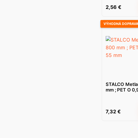
2,56
€
VÝHODNÁ DOPRAV
STALCO Metla 
mm ; PET O 0,
7,32
€