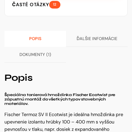
Ecotwist
ČASTÉ OTÁZKY
12
10-
30
hmoždinka
POPIS
ĎALŠIE INFORMÁCIE
DOKUMENTY (1)
Popis
Špeciálna tanierová hmoždinka Fischer Ecotwist pre
zápustnú montáž do všetkých typov stavebných
materiálov.
Fischer Termoz SV II Ecotwist je ideálna hmoždinka pre
upevnenie izolantu hrúbky 100 – 400 mm s vyššou
pevnosťou v tlaku, napr. dosiek z expandovaného