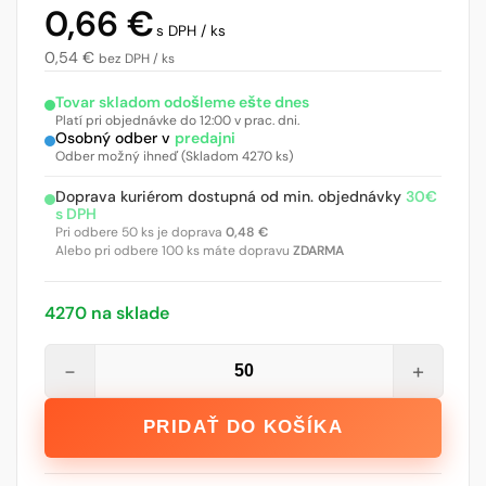
0,66
€
s DPH / ks
0,54
€
bez DPH / ks
Tovar skladom odošleme ešte dnes
Platí pri objednávke do 12:00 v prac. dni.
Osobný odber v
predajni
Odber možný ihneď (Skladom 4270 ks)
Doprava kuriérom dostupná od min. objednávky
30€
s DPH
Pri odbere 50 ks je doprava
0,48
€
Alebo pri odbere 100 ks máte dopravu
ZDARMA
4270 na sklade
množstvo
−
+
Fischer
TermoZ
PRIDAŤ DO KOŠÍKA
SV
II