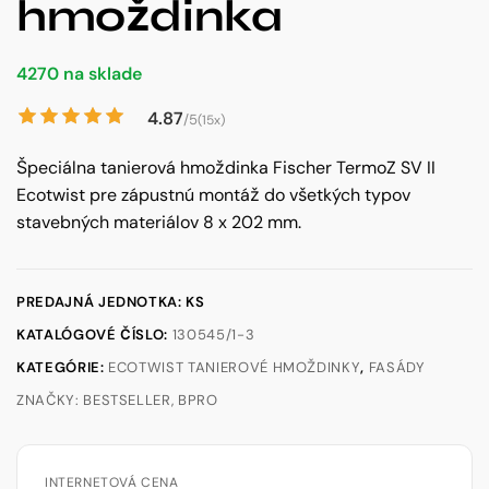
hmoždinka
4270 na sklade
4.87
/5
(15x)
Špeciálna tanierová hmoždinka Fischer TermoZ SV II
Ecotwist pre zápustnú montáž do všetkých typov
stavebných materiálov 8 x 202 mm.
PREDAJNÁ JEDNOTKA: KS
KATALÓGOVÉ ČÍSLO:
130545/1-3
KATEGÓRIE:
ECOTWIST TANIEROVÉ HMOŽDINKY
,
FASÁDY
ZNAČKY:
BESTSELLER
,
BPRO
INTERNETOVÁ CENA