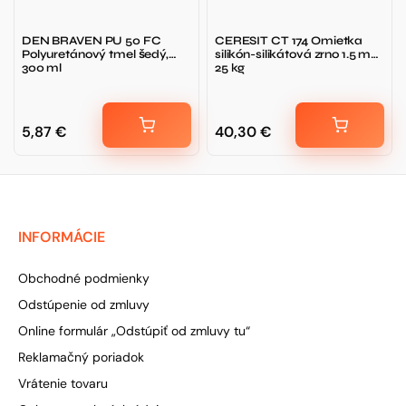
DEN BRAVEN PU 50 FC
CERESIT CT 174 Omietka
Polyuretánový tmel šedý,
silikón-silikátová zrno 1.5 mm
300 ml
25 kg
5,87
€
40,30
€
INFORMÁCIE
Obchodné podmienky
Odstúpenie od zmluvy
Online formulár „Odstúpiť od zmluvy tu“
Reklamačný poriadok
Vrátenie tovaru