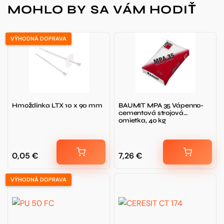
MOHLO BY SA VÁM HODIŤ
VÝHODNÁ DOPRAVA
Hmoždinka LTX 10 x 90 mm
BAUMIT MPA 35 Vápenno-
cementová strojová
omietka, 40 kg
0,05
€
7,26
€
VÝHODNÁ DOPRAVA