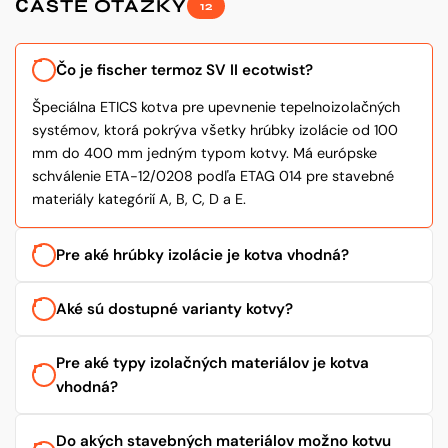
ČASTÉ OTÁZKY
12
Čo je fischer termoz SV II ecotwist?
Špeciálna ETICS kotva pre upevnenie tepelnoizolačných
systémov, ktorá pokrýva všetky hrúbky izolácie od 100
mm do 400 mm jedným typom kotvy. Má európske
schválenie ETA-12/0208 podľa ETAG 014 pre stavebné
materiály kategórií A, B, C, D a E.
Pre aké hrúbky izolácie je kotva vhodná?
Aké sú dostupné varianty kotvy?
Pre aké typy izolačných materiálov je kotva
vhodná?
Do akých stavebných materiálov možno kotvu