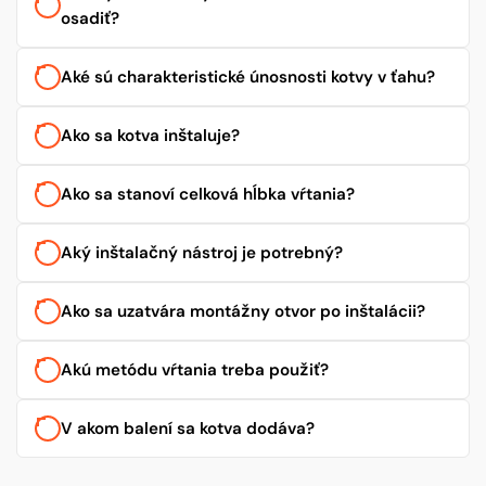
osadiť?
Aké sú charakteristické únosnosti kotvy v ťahu?
Ako sa kotva inštaluje?
Ako sa stanoví celková hĺbka vŕtania?
Aký inštalačný nástroj je potrebný?
Ako sa uzatvára montážny otvor po inštalácii?
Akú metódu vŕtania treba použiť?
V akom balení sa kotva dodáva?