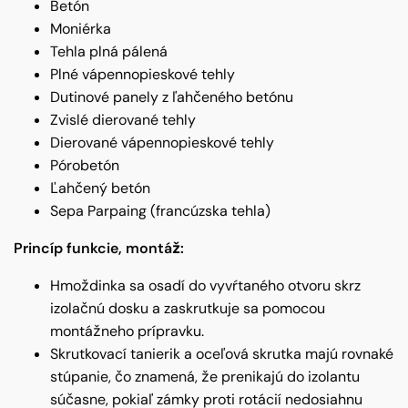
Betón
Moniérka
Tehla plná pálená
Plné vápennopieskové tehly
Dutinové panely z ľahčeného betónu
Zvislé dierované tehly
Dierované vápennopieskové tehly
Pórobetón
Ľahčený betón
Sepa Parpaing (francúzska tehla)
Princíp funkcie, montáž:
Hmoždinka sa osadí do vyvŕtaného otvoru skrz
izolačnú dosku a zaskrutkuje sa pomocou
montážneho prípravku.
Skrutkovací tanierik a oceľová skrutka majú rovnaké
stúpanie, čo znamená, že prenikajú do izolantu
súčasne, pokiaľ zámky proti rotácií nedosiahnu