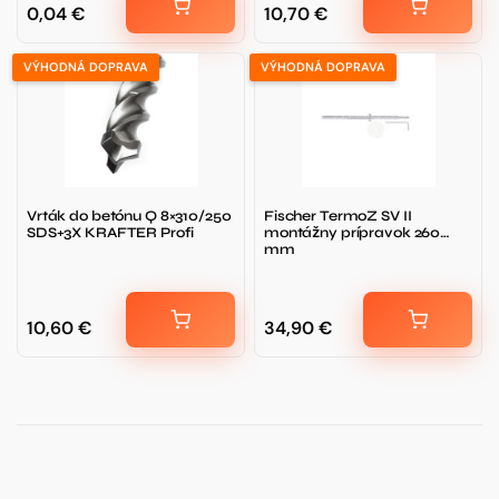
0,04
€
10,70
€
VÝHODNÁ DOPRAVA
VÝHODNÁ DOPRAVA
Vrták do betónu Q 8×310/250
Fischer TermoZ SV II
SDS+3X KRAFTER Profi
montážny prípravok 260
mm
10,60
€
34,90
€