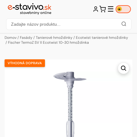
☰
☀️
Domov
/
Fasády
/
Tanierové hmoždinky
/
Ecotwist tanierové hmoždinky
/ Fischer TermoZ SV II Ecotwist 10-30 hmoždinka
VÝHODNÁ DOPRAVA