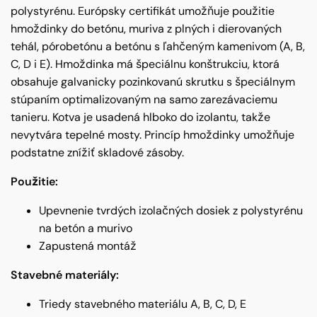
polystyrénu. Európsky certifikát umožňuje použitie
hmoždinky do betónu, muriva z plných i dierovaných
tehál, pórobetónu a betónu s ľahčeným kamenivom (A, B,
C, D i E). Hmoždinka má špeciálnu konštrukciu, ktorá
obsahuje galvanicky pozinkovanú skrutku s špeciálnym
stúpaním optimalizovaným na samo zarezávaciemu
tanieru. Kotva je usadená hlboko do izolantu, takže
nevytvára tepelné mosty. Princíp hmoždinky umožňuje
podstatne znížiť skladové zásoby.
Použitie:
Upevnenie tvrdých izolačných dosiek z polystyrénu
na betón a murivo
Zapustená montáž
Stavebné materiály:
Triedy stavebného materiálu A, B, C, D, E