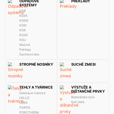
ODPADOVÉ
PREKLADY
SYSTÉMY
KGB
KGEA
KGEM
KGM
KGR
KGSR
KGU
Mazivá
Poklopy
Šachtové dno
STROPNÉ NOSNÍKY
SUCHÉ ZMESI
TEHLY A TVÁRNICE
VÝSTUŽE A
DIŠTANČNÉ PRVKY
Debniace tvárnice
Betonárske tyče
HELUZ
Kari siete
LEIER
PORFIX
POROTHERM