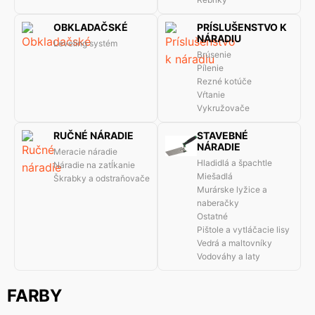
OBKLADAČSKÉ
PRÍSLUŠENSTVO K
NÁRADIU
Leveling systém
Brúsenie
Pílenie
Rezné kotúče
Vŕtanie
Vykružovače
RUČNÉ NÁRADIE
STAVEBNÉ
NÁRADIE
Meracie náradie
Hladidlá a špachtle
Náradie na zatĺkanie
Miešadlá
Škrabky a odstraňovače
Murárske lyžice a
naberačky
Ostatné
Pištole a vytláčacie lisy
Vedrá a maltovníky
Vodováhy a laty
FARBY