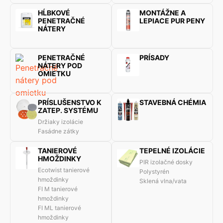
HĹBKOVÉ
MONTÁŽNE A
PENETRAČNÉ
LEPIACE PUR PENY
NÁTERY
PENETRAČNÉ
PRÍSADY
NÁTERY POD
OMIETKU
PRÍSLUŠENSTVO K
STAVEBNÁ CHÉMIA
ZATEP. SYSTÉMU
Držiaky izolácie
Fasádne zátky
TANIEROVÉ
TEPELNÉ IZOLÁCIE
HMOŽDINKY
PIR izolačné dosky
Ecotwist tanierové
Polystyrén
hmoždinky
Sklená vlna/vata
FI M tanierové
hmoždinky
FI ML tanierové
hmoždinky