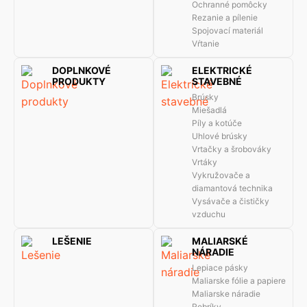
Ochranné pomôcky
Rezanie a pílenie
Spojovací materiál
Vŕtanie
DOPLNKOVÉ
ELEKTRICKÉ
PRODUKTY
STAVEBNÉ
Brúsky
Miešadlá
Píly a kotúče
Uhlové brúsky
Vrtačky a šrobováky
Vrtáky
Vykružovače a
diamantová technika
Vysávače a čističky
vzduchu
LEŠENIE
MALIARSKÉ
NÁRADIE
Lepiace pásky
Maliarske fólie a papiere
Maliarske náradie
Rebríky