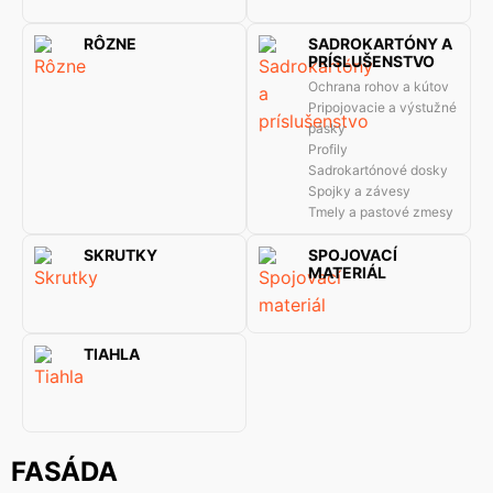
RÔZNE
SADROKARTÓNY A
PRÍSLUŠENSTVO
Ochrana rohov a kútov
Pripojovacie a výstužné
pásky
Profily
Sadrokartónové dosky
Spojky a závesy
Tmely a pastové zmesy
SKRUTKY
SPOJOVACÍ
MATERIÁL
TIAHLA
FASÁDA