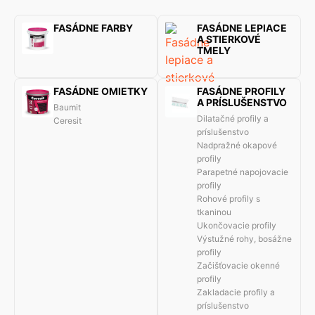
FASÁDNE FARBY
FASÁDNE LEPIACE
A STIERKOVÉ
TMELY
FASÁDNE OMIETKY
FASÁDNE PROFILY
A PRÍSLUŠENSTVO
Baumit
Dilatačné profily a
Ceresit
príslušenstvo
Nadpražné okapové
profily
Parapetné napojovacie
profily
Rohové profily s
tkaninou
Ukončovacie profily
Výstužné rohy, bosážne
profily
Začišťovacie okenné
profily
Zakladacie profily a
príslušenstvo