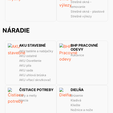
Strešné okná -
lemovanie
Strešné okná - plastové
Strešné výlezy
NÁRADIE
AKU STAVEBNÉ
BHP PRACOVNÉ
ODEVY
AKU batérie a nabíjačky
Rukavice
AKU ostatné
AKU Osvetlenie
AKU píla
AKU sada
AKU uhlová brúska
AKU vŕtací skrutkovač
ČISTIACE POTREBY
DIELŇA
Kefy a metly
Brúsenie
Vrecia
Kladivá
Kliešte
Nožnice a nože