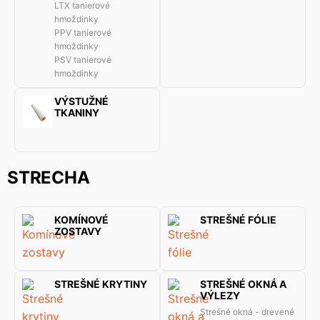
LTX tanierové
hmoždinky
PPV tanierové
hmoždinky
PSV tanierové
hmoždinky
VÝSTUŽNÉ
TKANINY
STRECHA
KOMÍNOVÉ
STREŠNÉ FÓLIE
ZOSTAVY
STREŠNÉ KRYTINY
STREŠNÉ OKNÁ A
VÝLEZY
Strešné okná - drevené