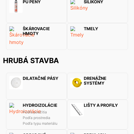
PU PENY
SILIKÓNY
ŠKÁROVACIE
TMELY
HMOTY
HRUBÁ STAVBA
DILATAČNÉ PÁSY
DRENÁŽNE
SYSTÉMY
HYDROIZOLÁCIE
LIŠTY A PROFILY
Podľa použitia
Podľa prostredia
Podľa typu materiálu