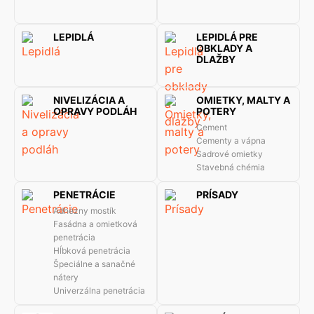
LEPIDLÁ
LEPIDLÁ PRE
OBKLADY A
DLAŽBY
NIVELIZÁCIA A
OMIETKY, MALTY A
OPRAVY PODLÁH
POTERY
Cement
Cementy a vápna
Sadrové omietky
Stavebná chémia
PENETRÁCIE
PRÍSADY
Adhézny mostík
Fasádna a omietková
penetrácia
Hĺbková penetrácia
Špeciálne a sanačné
nátery
Univerzálna penetrácia