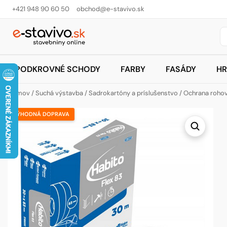
+421 948 90 60 50
obchod@e-stavivo.sk
PODKROVNÉ SCHODY
FARBY
FASÁDY
HR
Domov
/
Suchá výstavba
/
Sadrokartóny a príslušenstvo
/
Ochrana rohov
VÝHODNÁ DOPRAVA