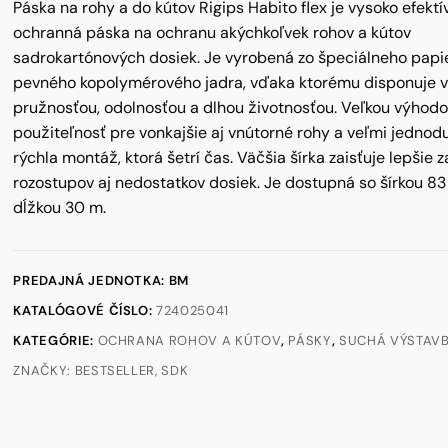
Páska na rohy a do kútov Rigips Habito flex je vysoko efektí
ochranná páska na ochranu akýchkoľvek rohov a kútov
sadrokartónových dosiek. Je vyrobená zo špeciálneho papi
pevného kopolymérového jadra, vďaka ktorému disponuje 
pružnosťou, odolnosťou a dlhou životnosťou. Veľkou výhodo
použiteľnosť pre vonkajšie aj vnútorné rohy a veľmi jednod
rýchla montáž, ktorá šetrí čas. Väčšia šírka zaisťuje lepšie z
rozostupov aj nedostatkov dosiek. Je dostupná so šírkou 8
dĺžkou 30 m.
PREDAJNÁ JEDNOTKA: BM
KATALÓGOVÉ ČÍSLO:
724025041
KATEGÓRIE:
OCHRANA ROHOV A KÚTOV
,
PÁSKY
,
SUCHÁ VÝSTAV
ZNAČKY:
BESTSELLER
,
SDK