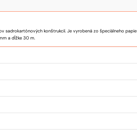
ov sadrokartónových konštrukcií. Je vyrobená zo špeciálneho pap
 mm a dĺžke 30 m.