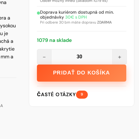
Odber možný ihneď (Skladom 1079 ks)
vna
Doprava kuriérom dostupná od min.
objednávky
30€ s DPH
era a
Pri odbere 30 bm máte dopravu
ZDARMA
vysokou
u je
1079 na sklade
uchá a
akrytie
množstvo
−
+
3 mm a
Páska
do
PRIDAŤ DO KOŠÍKA
kútov
Rigips
Habito
ČASTÉ OTÁZKY
9
Flex
BA
83
mm