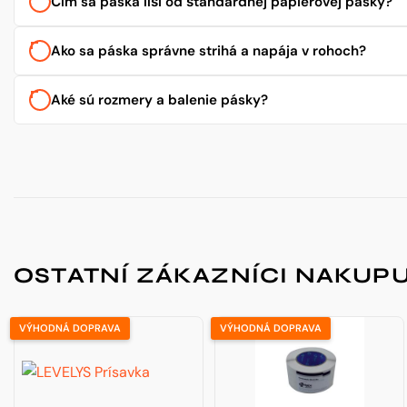
Čím sa páska líši od štandardnej papierovej pásky?
Ako sa páska správne strihá a napája v rohoch?
Aké sú rozmery a balenie pásky?
OSTATNÍ ZÁKAZNÍCI NAKUPU
VÝHODNÁ DOPRAVA
VÝHODNÁ DOPRAVA