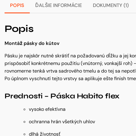
POPIS
ĎALŠIE INFORMÁCIE
DOKUMENTY (1)
Popis
Montáž pásky do kútov
Pásku je najskôr nutné skrátiť na požadovanú dĺžku a jej ko
prispôsobiť konkrétnemu použitiu (vnútorný, vonkajší roh)
rovnomerne tenká vrtva sadrového tmelu a do tej sa nepotl
Po úplnom vyschnutí tejto vrstvy sa aplikuje ešte finish tme
Prednosti – Páska Habito flex
vysoko efektívna
ochranna hrán všetkých uhlov
dlhá životnosť