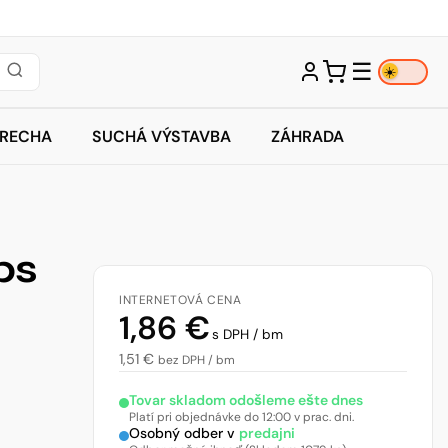
☰
☀️
TRECHA
SUCHÁ VÝSTAVBA
ZÁHRADA
ps
INTERNETOVÁ CENA
1,86
€
s DPH / bm
1,51
€
bez DPH / bm
Tovar skladom odošleme ešte dnes
Platí pri objednávke do 12:00 v prac. dni.
Osobný odber v
predajni