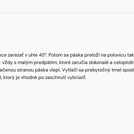
nce zarezať v uhle 45°. Potom sa páska preloží na polovicu ta
 – vždy s malým predpätím, ktoré zaručia dokonalé a celoploš
ačenou stranou páska vlepí. Vytlačí sa prebytočný tmel spod
l, ktorý je vhodné po zaschnutí vybrúsiť.