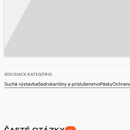
SÚVISIACE KATEGÓRIE:
Suchá výstavba
Sadrokartóny a príslušenstvo
Pásky
Ochrana
ČASTÉ OTÁZKY