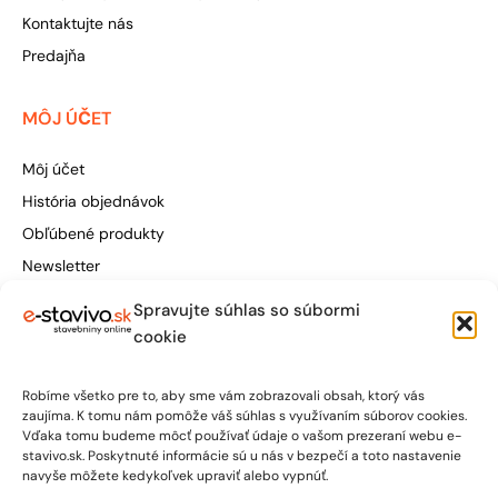
Kontaktujte nás
Predajňa
MÔJ ÚČET
Môj účet
História objednávok
Obľúbené produkty
Newsletter
Spravujte súhlas so súbormi
Štúrova 155, 949 01 Nitra
cookie
obchod@e-stavivo.sk
Robíme všetko pre to, aby sme vám zobrazovali obsah, ktorý vás
+421 948 906 050
zaujíma. K tomu nám pomôže váš súhlas s využívaním súborov cookies.
Vďaka tomu budeme môcť používať údaje o vašom prezeraní webu e-
stavivo.sk. Poskytnuté informácie sú u nás v bezpečí a toto nastavenie
Po-Pia: 7:00 - 15:30
navyše môžete kedykoľvek upraviť alebo vypnúť.
So: 7:00 - 12:00