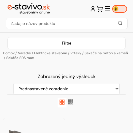
☰
☀️
Filtre
Domov
/
Náradie
/
Elektrické stavebné
/
Vrtáky
/
Sekáče na betón a kameň
/ Sekáče SDS max
Zobrazený jediný výsledok