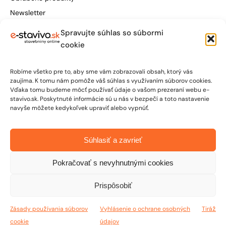
Newsletter
Spravujte súhlas so súbormi
Štúrova 155, 949 01 Nitra
cookie
obchod@e-stavivo.sk
Robíme všetko pre to, aby sme vám zobrazovali obsah, ktorý vás
+421 948 906 050
zaujíma. K tomu nám pomôže váš súhlas s využívaním súborov cookies.
Vďaka tomu budeme môcť používať údaje o vašom prezeraní webu e-
stavivo.sk. Poskytnuté informácie sú u nás v bezpečí a toto nastavenie
Po-Pia: 7:00 - 15:30
navyše môžete kedykoľvek upraviť alebo vypnúť.
So: 7:00 - 12:00
Súhlasiť a zavrieť
Pokračovať s nevyhnutnými cookies
Prispôsobiť
© 2026 E-STAVIVO | Stavebniny online | Všetky práva vyhradené
Zásady používania súborov
Vyhlásenie o ochrane osobných
Tiráž
cookie
údajov