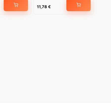
11,78
€