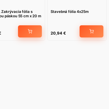
Zakrývacia fólia s
Stavebná fólia 4x25m
cou páskou 55 cm x 20 m
€
20,94
€