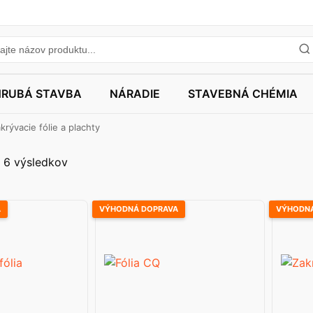
HRUBÁ STAVBA
NÁRADIE
STAVEBNÁ CHÉMIA
krývacie fólie a plachty
 6 výsledkov
A
VÝHODNÁ DOPRAVA
VÝHODNÁ