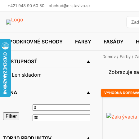
+421 948 90 60 50
obchod@e-stavivo.sk
PODKROVNÉ SCHODY
FARBY
FASÁDY
Domov
/
Farby
/ Za
DOSTUPNOSŤ
Zobrazuje sa
Len skladom
CENA
VÝHODNÁ DOPRAV
Minimálna
Maximálna
Filter
cena
cena
TOP 10 PRODUKTOV