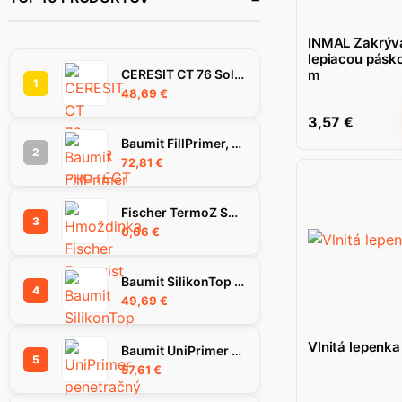
INMAL Zakrývac
lepiacou pásk
CERESIT CT 76 SolarProtect omietka 1.5 mm 25 kg
m
1
48,69
€
3,57
€
Baumit FillPrimer, 25Kg
2
72,81
€
Fischer TermoZ SV II Ecotwist 10-30 hmoždinka
3
0,66
€
Baumit SilikonTop omietka 1.5K, 25 kg
4
49,69
€
Vlnitá lepenk
Baumit UniPrimer penetračný náter, 25 kg
5
57,61
€