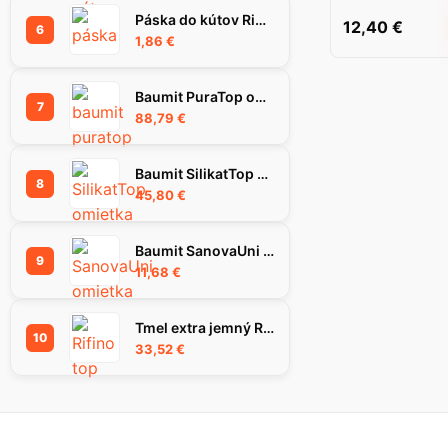
Páska do kútov Rigips Habito Flex 83 mm
12,40
€
6
1,86
€
Baumit PuraTop omietka 1.5K 25kg
7
88,79
€
Baumit SilikatTop omietka 1,5K, 25 kg
8
45,80
€
Baumit SanovaUni omietka, 25 kg
9
11,68
€
Tmel extra jemný RIFINO TOP, 25 kg
10
33,52
€