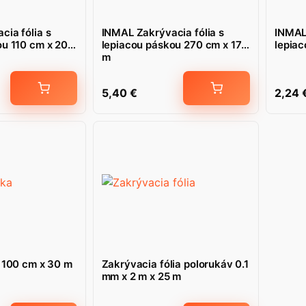
ia fólia s
INMAL Zakrývacia fólia s
INMAL 
ou 110 cm x 20
lepiacou páskou 270 cm x 17
lepia
m
5,40
€
2,24
a 100 cm x 30 m
Zakrývacia fólia polorukáv 0.1
mm x 2 m x 25 m