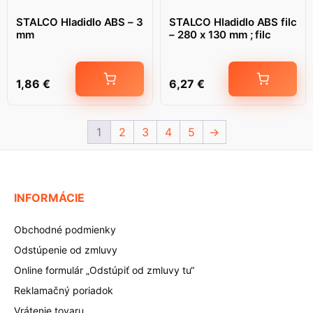
STALCO Hladidlo ABS – 3
STALCO Hladidlo ABS filc
mm
– 280 x 130 mm ; filc
1,86
€
6,27
€
1
2
3
4
5
→
INFORMÁCIE
Obchodné podmienky
Odstúpenie od zmluvy
Online formulár „Odstúpiť od zmluvy tu“
Reklamačný poriadok
Vrátenie tovaru