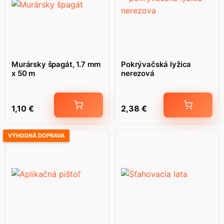
Murársky špagát, 1.7 mm
Pokrývačská lyžica
x 50 m
nerezová
1,10
€
2,38
€
VÝHODNÁ DOPRAVA