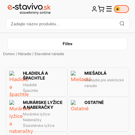
☰
☀️
Filtre
Domov
/
Náradie
/ Stavebné náradie
HLADIDLÁ A
MIEŠADLÁ
ŠPACHTLE
Miešadlá pre elektrické
Hladidlá
náradie
Špachtle
MURÁRSKE LYŽICE
OSTATNÉ
A NABERAČKY
Murárske lyžice
Naberačky
Štukatérske lyžice