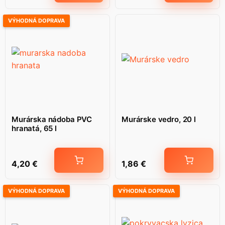
VÝHODNÁ DOPRAVA
Murárska nádoba PVC
Murárske vedro, 20 l
hranatá, 65 l
4,20
€
1,86
€
VÝHODNÁ DOPRAVA
VÝHODNÁ DOPRAVA