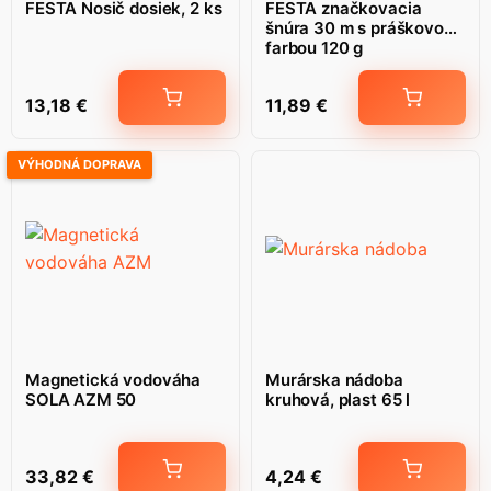
FESTA Nosič dosiek, 2 ks
FESTA značkovacia
šnúra 30 m s práškovou
farbou 120 g
13,18
€
11,89
€
VÝHODNÁ DOPRAVA
Magnetická vodováha
Murárska nádoba
SOLA AZM 50
kruhová, plast 65 l
33,82
€
4,24
€