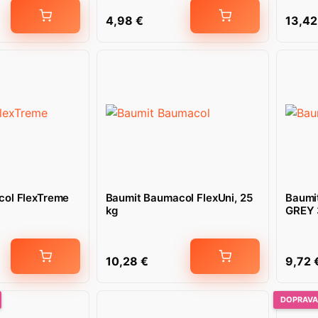
4,98
€
13,4
col FlexTreme
Baumit Baumacol FlexUni, 25
Baumi
kg
GREY 
10,28
€
9,72
DOPRAVA