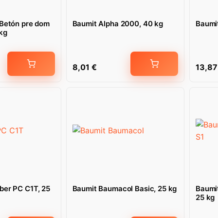
 Betón pre dom
Baumit Alpha 2000, 40 kg
Baumi
kg
8,01
€
13,8
ber PC C1T, 25
Baumit Baumacol Basic, 25 kg
Baumit
25 kg