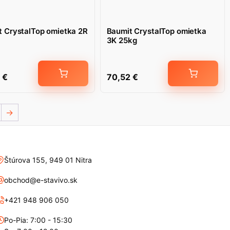
t CrystalTop omietka 2R
Baumit CrystalTop omietka
3K 25kg
2
€
70,52
€
→
Štúrova 155, 949 01 Nitra
obchod@e-stavivo.sk
+421 948 906 050
Po-Pia: 7:00 - 15:30