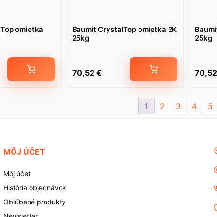
lTop omietka
Baumit CrystalTop omietka 2K
Baumi
25kg
25kg
70,52
€
70,5
1
2
3
4
5
MÔJ ÚČET
Môj účet
História objednávok
Obľúbené produkty
Newsletter