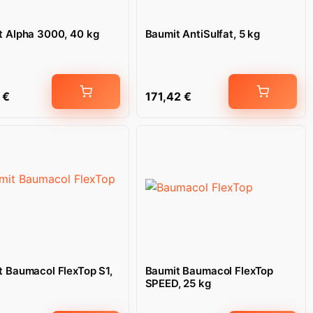
t Alpha 3000, 40 kg
Baumit AntiSulfat, 5 kg
7
€
171,42
€
 Baumacol FlexTop S1,
Baumit Baumacol FlexTop
SPEED, 25 kg