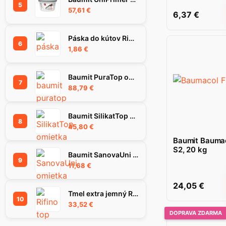
5
57,61
€
6,37
€
Páska do kútov Rigips Habito Flex 83 mm
6
1,86
€
Baumit PuraTop omietka 1.5K 25kg
7
88,79
€
Baumit SilikatTop omietka 1,5K, 25 kg
8
45,80
€
Baumit Bauma
S2, 20 kg
Baumit SanovaUni omietka, 25 kg
9
11,68
€
24,05
€
Tmel extra jemný RIFINO TOP, 25 kg
10
33,52
€
DOPRAVA ZDARMA