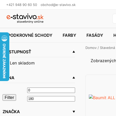
+421 948 90 60 50
obchod@e-stavivo.sk
PODKROVNÉ SCHODY
FARBY
FASÁDY
Domov
/
Stavebná
DOSTUPNOSŤ
Zobrazených
Len skladom
CENA
Minimálna
Maximálna
Filter
cena
cena
ZNAČKA