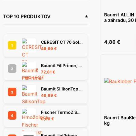
Baumit
(89)
Baumit ALL IN
TOP 10 PRODUKTOV
a záhradu, 30 
4,86
€
CERESIT CT 76 SolarProtect omietka 1.5 mm 25 kg
1
48,69
€
Baumit FillPrimer, 25Kg
2
72,81
€
Baumit SilikonTop omietka 1.5K, 25 kg
3
49,69
€
Fischer TermoZ SV II Ecotwist 10-30 hmoždinka
4
Baumit BauKle
0,66
€
kg
Baumit UniPrimer penetračný náter, 25 kg