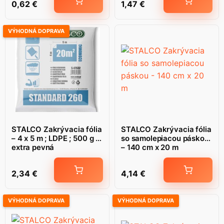
0,62
€
1,47
€
VÝHODNÁ DOPRAVA
STALCO Zakrývacia fólia
STALCO Zakrývacia fólia
– 4 x 5 m ; LDPE ; 500 g ;
so samolepiacou páskou
extra pevná
– 140 cm x 20 m
2,34
€
4,14
€
VÝHODNÁ DOPRAVA
VÝHODNÁ DOPRAVA