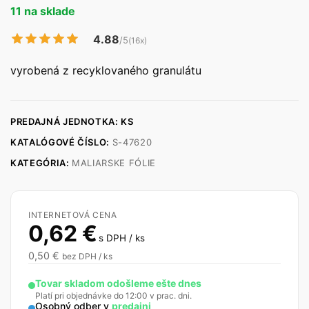
11 na sklade
4.88
/5
(16x)
vyrobená z recyklovaného granulátu
PREDAJNÁ JEDNOTKA: KS
KATALÓGOVÉ ČÍSLO:
S-47620
KATEGÓRIA:
MALIARSKE FÓLIE
INTERNETOVÁ CENA
0,62
€
s DPH / ks
0,50
€
bez DPH / ks
Tovar skladom odošleme ešte dnes
Platí pri objednávke do 12:00 v prac. dni.
Osobný odber v
predajni