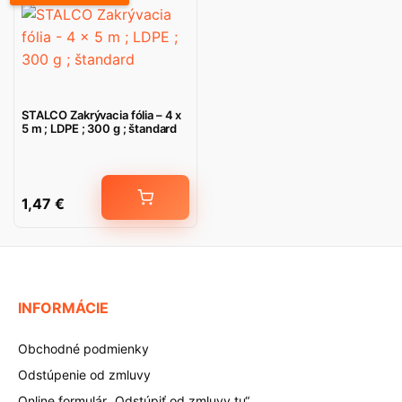
STALCO Zakrývacia fólia – 4 x
5 m ; LDPE ; 300 g ; štandard
1,47
€
INFORMÁCIE
Obchodné podmienky
Odstúpenie od zmluvy
Online formulár „Odstúpiť od zmluvy tu“