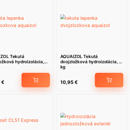
ZOL Tekutá
AQUAIZOL Tekutá
ožková hydroizolácia,
dvojzložková hydroizolácia, 4
kg
8
€
10,95
€