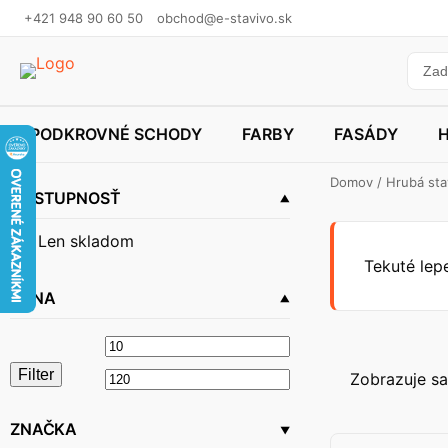
+421 948 90 60 50
obchod@e-stavivo.sk
PODKROVNÉ SCHODY
FARBY
FASÁDY
Domov
/
Hrubá st
DOSTUPNOSŤ
Len skladom
Tekuté lep
CENA
Minimálna
Maximálna
Filter
cena
cena
Zobrazuje sa
ZNAČKA