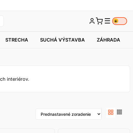
☰
☀️
STRECHA
SUCHÁ VÝSTAVBA
ZÁHRADA
h interiérov.