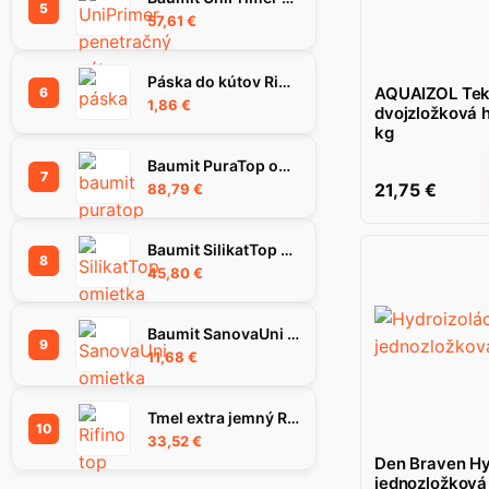
5
57,61
€
Páska do kútov Rigips Habito Flex 83 mm
AQUAIZOL Tek
6
1,86
€
dvojzložková h
kg
Baumit PuraTop omietka 1.5K 25kg
7
21,75
€
88,79
€
Baumit SilikatTop omietka 1,5K, 25 kg
8
45,80
€
Baumit SanovaUni omietka, 25 kg
9
11,68
€
Tmel extra jemný RIFINO TOP, 25 kg
10
33,52
€
Den Braven Hy
jednozložková 