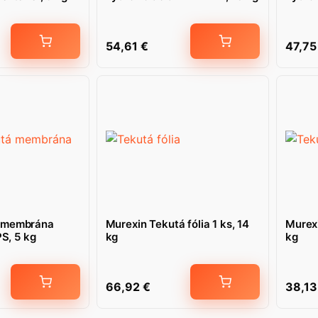
54,61
€
47,7
 membrána
Murexin Tekutá fólia 1 ks, 14
Murexi
, 5 kg
kg
kg
66,92
€
38,1