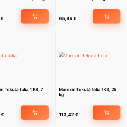
5
€
65,95
€
n Tekutá fólia 1 KS, 7
Murexin Tekutá fólia 1KS, 25
kg
3
€
113,42
€