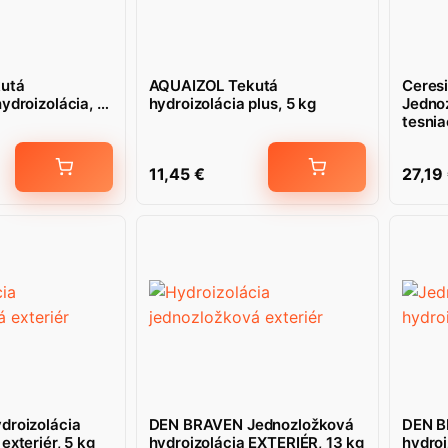
utá
AQUAIZOL Tekutá
Ceresi
ydroizolácia, 8
hydroizolácia plus, 5 kg
Jedno
tesnia
5 kg
11,45
€
27,19
droizolácia
DEN BRAVEN Jednozložková
DEN B
exteriér, 5 kg
hydroizolácia EXTERIÉR, 13 kg
hydroi