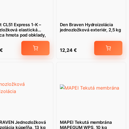
t CL51 Express 1-K –
Den Braven Hydroizolácia
zložková elastická
jednozložková exteriér, 2,5 kg
ca hmota pod obklady,
€
12,24
€
RAVEN Jednozložková
MAPEI Tekutá membrána
zolácia kúpeľňa, 13 kg
MAPEGUM WPS, 10 kg