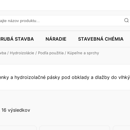
HRUBÁ STAVBA
NÁRADIE
STAVEBNÁ CHÉMIA
avba
/
Hydroizolácie
/
Podľa použitia
/ Kúpeľne a sprchy
enky a hydroizolačné pásky pod obklady a dlažby do vlhkýc
 16 výsledkov