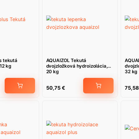
 tekutá
AQUAIZOL Tekutá
AQUAI
 12 kg
dvojzložková hydroizolácia,
dvojzl
20 kg
32 kg
50,75
€
75,5