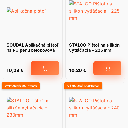
SOUDAL Aplikačná pištoľ
STALCO Pištoľ na silikón
na PU penu celokovová
vytláčacia – 225 mm
10,28
€
10,20
€
VÝHODNÁ DOPRAVA
VÝHODNÁ DOPRAVA