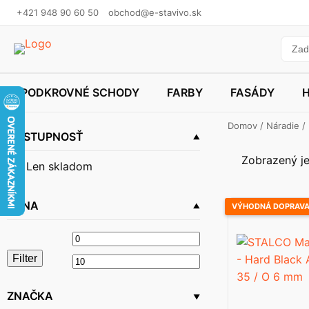
+421 948 90 60 50
obchod@e-stavivo.sk
PODKROVNÉ SCHODY
FARBY
FASÁDY
Domov
/
Náradie
/
DOSTUPNOSŤ
Zobrazený je
Len skladom
CENA
VÝHODNÁ DOPRAV
Minimálna
Maximálna
Filter
cena
cena
ZNAČKA