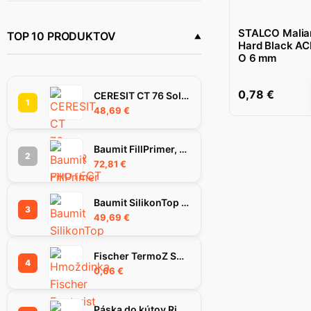
STALCO PERFECT
(1)
STALCO Maliar
TOP 10 PRODUKTOV
Hard Black ACR
O 6 mm
0,78
€
CERESIT CT 76 SolarProtect omietka 1.5 mm 25 kg
1
48,69
€
Baumit FillPrimer, 25Kg
2
72,81
€
Baumit SilikonTop omietka 1.5K, 25 kg
3
49,69
€
Fischer TermoZ SV II Ecotwist 10-30 hmoždinka
4
0,66
€
Páska do kútov Rigips Habito Flex 83 mm