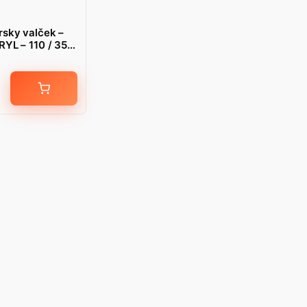
sky valček –
YL – 110 / 35 /