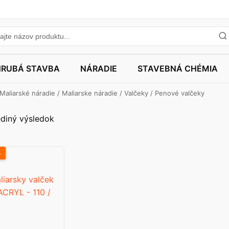
HRUBÁ STAVBA
NÁRADIE
STAVEBNÁ CHÉMIA
Maliarské náradie
/
Maliarske náradie
/
Valčeky
/ Penové valčeky
diný výsledok
A