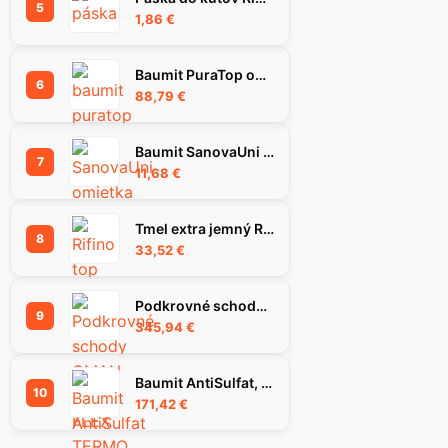
5
1,86
€
Baumit PuraTop omietka 1.5K 25kg
6
88,79
€
Baumit SanovaUni omietka, 25 kg
7
11,68
€
Tmel extra jemný RIFINO TOP, 25 kg
8
33,52
€
Podkrovné schody OMAN LONG FLEX TERMO 120X70 H310 FSC TSS30252
9
345,94
€
Baumit AntiSulfat, 5 kg
10
171,42
€