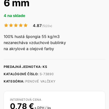
6 mm
4 na sklade
4.87
/5
(23x)
100% hustá špongia 55 kg/m3
nezanecháva vzduchové bublinky
na akrylové a olejové farby
PREDAJNÁ JEDNOTKA: KS
KATALÓGOVÉ ČÍSLO:
S-73890
KATEGÓRIA:
PENOVÉ VALČEKY
INTERNETOVÁ CENA
0,78
€
s DPH / ks