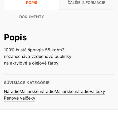
POPIS
ĎALŠIE INFORMÁCIE
-
110
/
DOKUMENTY
35
/
Popis
O
6
100% hustá špongia 55 kg/m3
mm
nezanecháva vzduchové bublinky
na akrylové a olejové farby
SÚVISIACE KATEGÓRIE:
Náradie
Maliarské náradie
Maliarske náradie
Valčeky
Penové valčeky