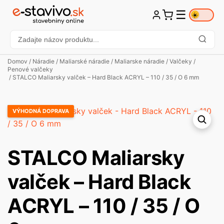
☰
☀️
Domov
/
Náradie
/
Maliarské náradie
/
Maliarske náradie
/
Valčeky
/
Penové valčeky
/ STALCO Maliarsky valček – Hard Black ACRYL – 110 / 35 / O 6 mm
VÝHODNÁ DOPRAVA
STALCO Maliarsky
valček – Hard Black
ACRYL – 110 / 35 / O