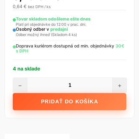
0,64
€
bez DPH / ks
Tovar skladom odošleme ešte dnes
Platí pri objednávke do 12:00 v prac. dni.
Osobný odber v
predajni
Odber možný ihneď (Skladom 4 ks)
Doprava kuriérom dostupná od min. objednávky
30€
s DPH
4 na sklade
množstvo
−
+
STALCO
Maliarsky
PRIDAŤ DO KOŠÍKA
valček
-
Hard
Black
ACRYL