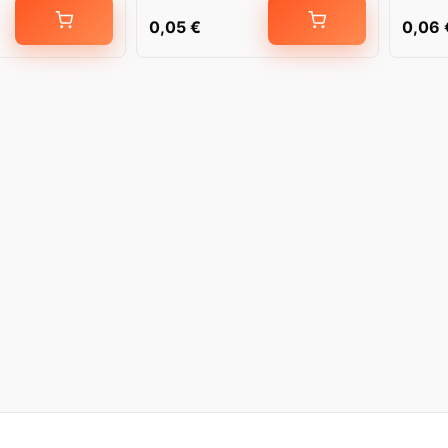
0,05
€
0,06