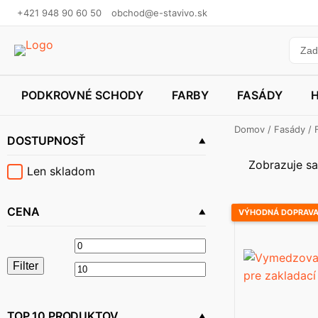
+421 948 90 60 50
obchod@e-stavivo.sk
PODKROVNÉ SCHODY
FARBY
FASÁDY
Domov
/
Fasády
/
DOSTUPNOSŤ
Zobrazuje sa
Len skladom
CENA
VÝHODNÁ DOPRAV
Minimálna
Maximálna
Filter
cena
cena
TOP 10 PRODUKTOV