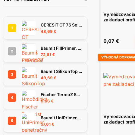
Vymedzovacia
zakladací prof
CERESIT CT 76 SolarProtect omietka 1.5 mm 25 kg
1
48,69
€
0,07
€
Baumit FillPrimer, 25Kg
2
72,81
€
VÝHODNÁ DOPRAV
Baumit SilikonTop omietka 1.5K, 25 kg
3
49,69
€
Fischer TermoZ SV II Ecotwist 10-30 hmoždinka
4
0,66
€
Vymedzovacia
Baumit UniPrimer penetračný náter, 25 kg
5
zakladací prof
57,61
€