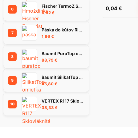
Fischer TermoZ SV II Ecotwist 0-10 hmoždinka
0,04
€
6
0,62
€
Páska do kútov Rigips Habito Flex 83 mm
7
1,86
€
Baumit PuraTop omietka 1.5K 25kg
8
88,79
€
Baumit SilikatTop omietka 1,5K, 25 kg
9
45,80
€
VERTEX R117 Sklovláknitá mriežka 55m2
10
38,33
€