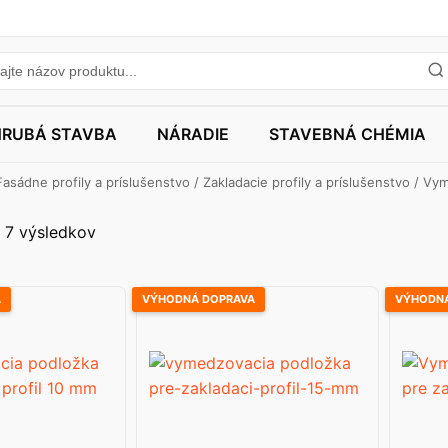
HRUBÁ STAVBA
NÁRADIE
STAVEBNÁ CHÉMIA
Fasádne profily a príslušenstvo
/
Zakladacie profily a príslušenstvo
/ Vym
 7 výsledkov
A
VÝHODNÁ DOPRAVA
VÝHODNÁ