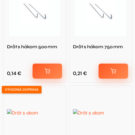
Drôt s hákom 500 mm
Drôt s hákom 750 mm
0,14
€
0,21
€
VÝHODNÁ DOPRAVA