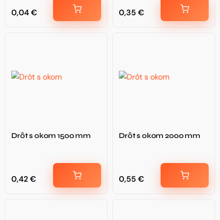
0,04
€
0,35
€
Drôt s okom 1500 mm
Drôt s okom 2000 mm
0,42
€
0,55
€