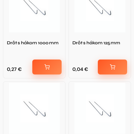
Drôt s hákom 1000 mm
Drôt s hákom 125 mm
0,27
€
0,04
€