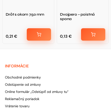
Drôt s okom 750 mm
Dvojpero – poistná
spona
0,21
€
0,13
€
INFORMÁCIE
Obchodné podmienky
Odstúpenie od zmluvy
Online formulár „Odstúpiť od zmluvy tu“
Reklamačný poriadok
Vrátenie tovaru