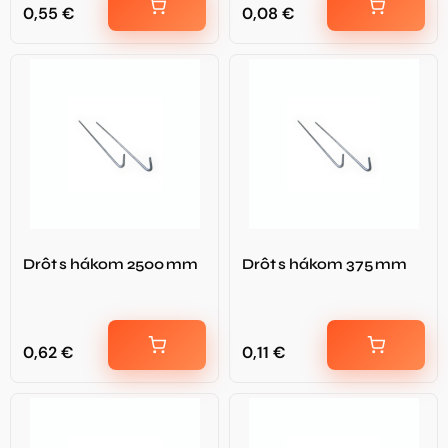
0,55
€
0,08
€
Drôt s hákom 2500 mm
Drôt s hákom 375 mm
0,62
€
0,11
€