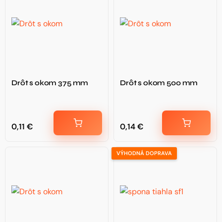
Drôt s okom 375 mm
Drôt s okom 500 mm
0,11
€
0,14
€
VÝHODNÁ DOPRAVA