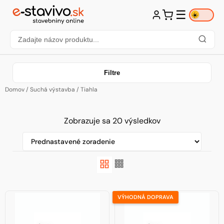
☰
☀️
Filtre
Domov
/
Suchá výstavba
/ Tiahla
Zobrazuje sa 20 výsledkov
VÝHODNÁ DOPRAVA