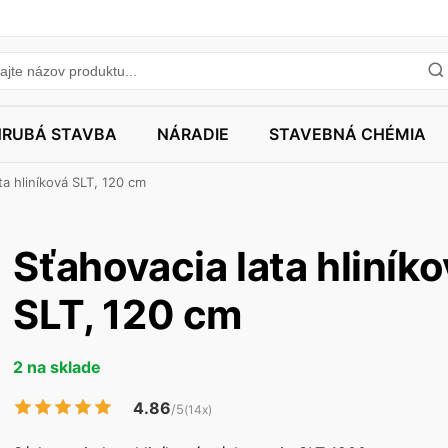
HRUBÁ STAVBA
NÁRADIE
STAVEBNÁ CHÉMIA
ta hliníková SLT, 120 cm
Sťahovacia lata hliník
SLT, 120 cm
2 na sklade
4.86
/5
(14x)