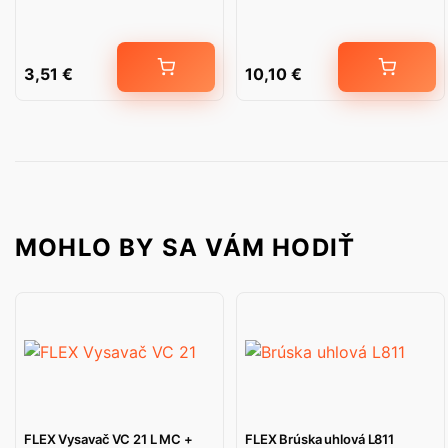
3,51
€
10,10
€
MOHLO BY SA VÁM HODIŤ
FLEX Vysavač VC 21 L MC +
FLEX Brúska uhlová L811