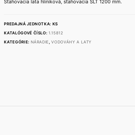
Sťahovacia lata hliníková, sťahovacia SLT 1200 mm.
PREDAJNÁ JEDNOTKA: KS
KATALÓGOVÉ ČÍSLO:
1.15812
KATEGÓRIE:
NÁRADIE
,
VODOVÁHY A LATY