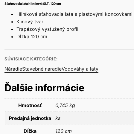
Sťahovacia lata hliníková SLT, 120 cm
Hliníková sťahovacia lata s plastovými koncovkami
Klinový tvar
Trapézový vystužený profil
Dĺžka 120 cm
SÚVISIACE KATEGÓRIE:
Náradie
Stavebné náradie
Vodováhy a laty
Ďalšie informácie
Hmotnosť
0,745 kg
Predajná jednotka
ks
Dĺžka
120 cm