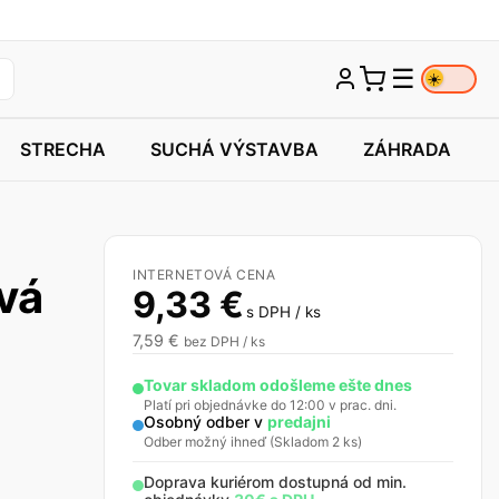
☰
☀️
STRECHA
SUCHÁ VÝSTAVBA
ZÁHRADA
INTERNETOVÁ CENA
ová
9,33
€
s DPH / ks
7,59
€
bez DPH / ks
Tovar skladom odošleme ešte dnes
Platí pri objednávke do 12:00 v prac. dni.
Osobný odber v
predajni
Odber možný ihneď (Skladom 2 ks)
Doprava kuriérom dostupná od min.