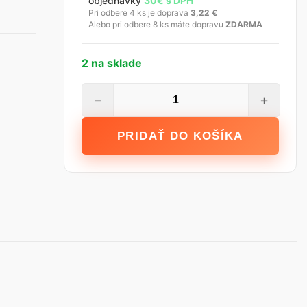
objednávky
30€ s DPH
Pri odbere 4 ks je doprava
3,22
€
Alebo pri odbere 8 ks máte dopravu
ZDARMA
2 na sklade
množstvo
−
+
Sťahovacia
lata
PRIDAŤ DO KOŠÍKA
hliníková
SLT,
120
cm