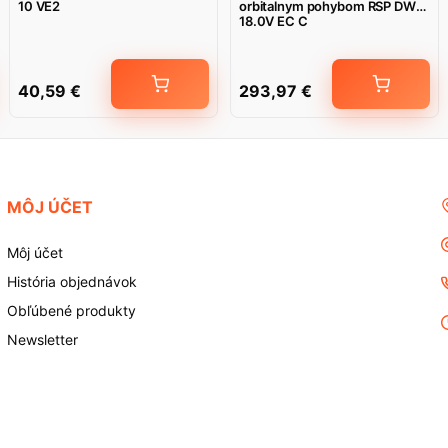
10 VE2
orbitalnym pohybom RSP DW
18.0V EC C
40,59
€
293,97
€
MÔJ ÚČET
Môj účet
História objednávok
Obľúbené produkty
Newsletter