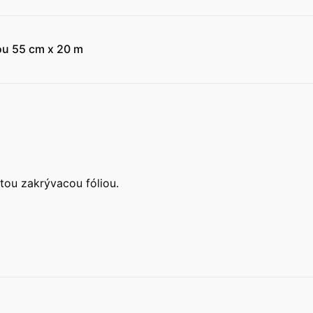
ou 55 cm x 20 m
tou zakrývacou fóliou.