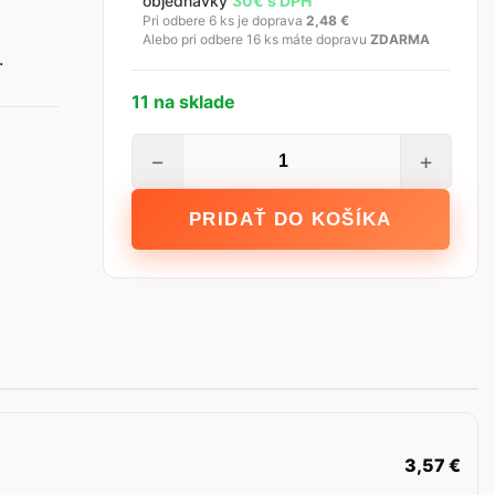
objednávky
30€ s DPH
Pri odbere 6 ks je doprava
2,48
€
Alebo pri odbere 16 ks máte dopravu
ZDARMA
.
11 na sklade
množstvo
−
+
INMAL
Zakrývacia
PRIDAŤ DO KOŠÍKA
fólia
s
lepiacou
páskou
270
cm
x
17
m
3,57
€