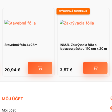
VÝHODNÁ DOPRAVA
Stavebná fólia 4x25m
INMAL Zakrývacia fólia s
lepiacou páskou 110 cm x 20 m
20,94
€
3,57
€
MÔJ ÚČET
Môj účet