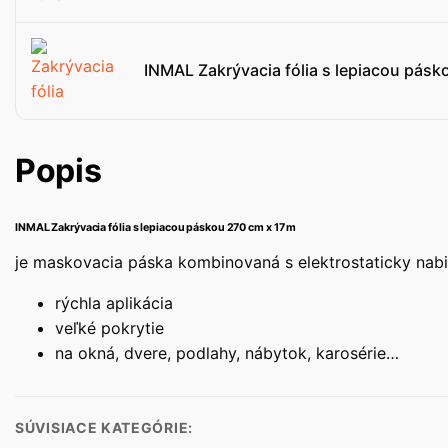
INMAL Zakrývacia fólia s lepiacou pásk
Popis
INMAL Zakrývacia fólia s lepiacou páskou 270 cm x 17 m
je maskovacia páska kombinovaná s elektrostaticky nabi
rýchla aplikácia
veľké pokrytie
na okná, dvere, podlahy, nábytok, karosérie…
SÚVISIACE KATEGÓRIE: