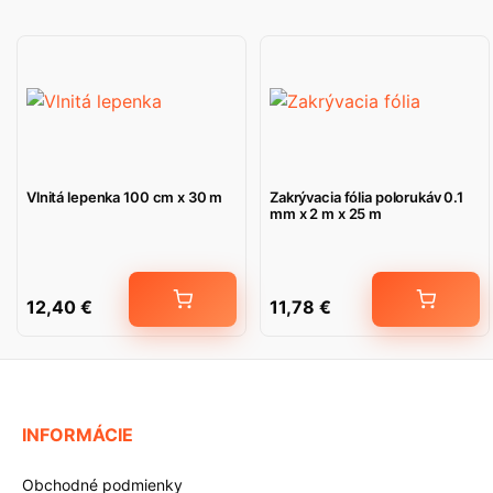
Vlnitá lepenka 100 cm x 30 m
Zakrývacia fólia polorukáv 0.1
mm x 2 m x 25 m
12,40
€
11,78
€
INFORMÁCIE
Obchodné podmienky