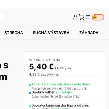
☰
☀️
STRECHA
SUCHÁ VÝSTAVBA
ZÁHRADA
INTERNETOVÁ CENA
 s
5,40
€
s DPH / ks
cm
4,39
€
bez DPH / ks
Tovar skladom odošleme ešte dnes
Platí pri objednávke do 12:00 v prac. dni.
Osobný odber v
predajni
Odber možný ihneď (Skladom 11 ks)
Doprava kuriérom dostupná od min.