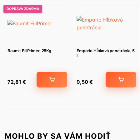
DOPRAVA ZDARMA
Baumit FillPrimer, 25Kg
Emporio Hĺbková penetrácia, 5
l
72,81
€
9,50
€
MOHLO BY SA VÁM HODIŤ