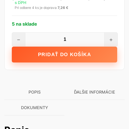
s DPH
Pri odbere 4 ks je doprava
7,26
€
5 na sklade
množstvo
−
+
Emporio
Hĺbková
PRIDAŤ DO KOŠÍKA
penetrácia,
5
l
POPIS
ĎALŠIE INFORMÁCIE
DOKUMENTY