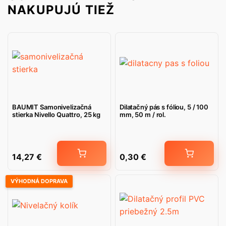
NAKUPUJÚ TIEŽ
BAUMIT Samonivelizačná
Dilatačný pás s fóliou, 5 / 100
stierka Nivello Quattro, 25 kg
mm, 50 m / rol.
14,27
€
0,30
€
VÝHODNÁ DOPRAVA