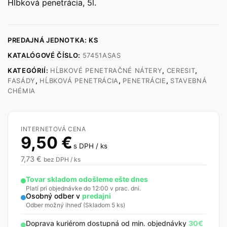
Hĺbková penetrácia, 5l.
PREDAJNÁ JEDNOTKA: KS
KATALÓGOVÉ ČÍSLO:
57451ASAS
KATEGÓRIÍ:
HĹBKOVÉ PENETRAČNÉ NÁTERY
,
CERESIT
,
FASÁDY
,
HĹBKOVÁ PENETRÁCIA
,
PENETRÁCIE
,
STAVEBNÁ
CHÉMIA
INTERNETOVÁ CENA
9,50
€
s DPH / ks
7,73
€
bez DPH / ks
Tovar skladom odošleme ešte dnes
Platí pri objednávke do 12:00 v prac. dni.
Osobný odber v
predajni
Odber možný ihneď (Skladom 5 ks)
Doprava kuriérom dostupná od min. objednávky
30€