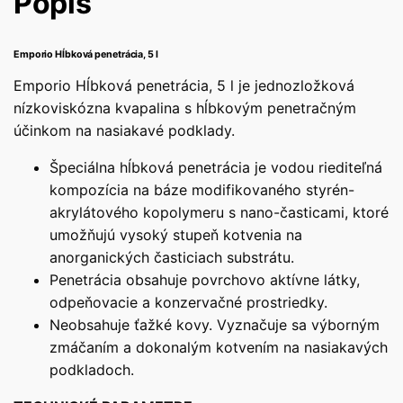
Popis
Emporio Hĺbková penetrácia, 5 l
Emporio Hĺbková penetrácia, 5 l je jednozložková
nízkoviskózna kvapalina s hĺbkovým penetračným
účinkom na nasiakavé podklady.
Špeciálna hĺbková penetrácia je vodou riediteľná
kompozícia na báze modifikovaného styrén-
akrylátového kopolymeru s nano-časticami, ktoré
umožňujú vysoký stupeň kotvenia na
anorganických časticiach substrátu.
Penetrácia obsahuje povrchovo aktívne látky,
odpeňovacie a konzervačné prostriedky.
Neobsahuje ťažké kovy. Vyznačuje sa výborným
zmáčaním a dokonalým kotvením na nasiakavých
podkladoch.