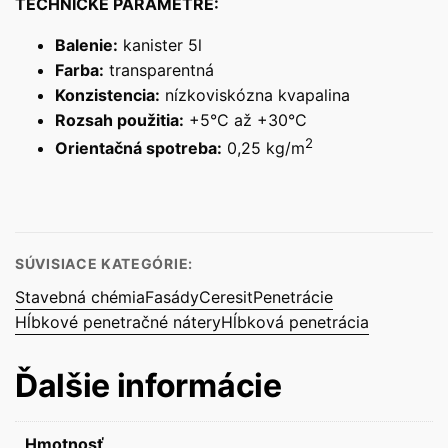
TECHNICKÉ PARAMETRE:
Balenie:
kanister 5l
Farba:
transparentná
Konzistencia:
nízkoviskózna kvapalina
Rozsah použitia:
+5°C až +30°C
2
Orientačná spotreba:
0,25 kg/m
SÚVISIACE KATEGÓRIE:
Stavebná chémia
Fasády
Ceresit
Penetrácie
Hĺbkové penetračné nátery
Hĺbková penetrácia
Ďalšie informácie
Hmotnosť