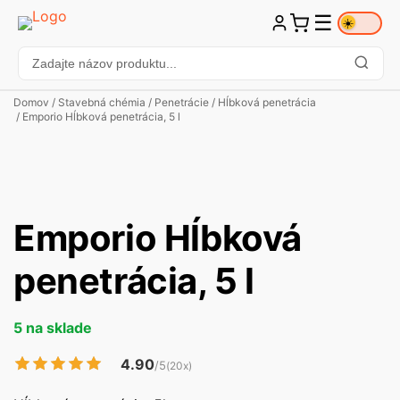
☰
☀️
Domov
/
Stavebná chémia
/
Penetrácie
/
Hĺbková penetrácia
/ Emporio Hĺbková penetrácia, 5 l
Emporio Hĺbková
penetrácia, 5 l
5 na sklade
4.90
/5
(20x)