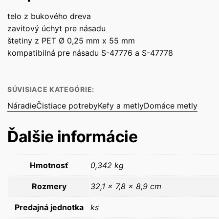
telo z bukového dreva
zavitový úchyt pre násadu
štetiny z PET Ø 0,25 mm x 55 mm
kompatibilná pre násadu S-47776 a S-47778
SÚVISIACE KATEGÓRIE:
Náradie
Čistiace potreby
Kefy a metly
Domáce metly
Ďalšie informácie
Hmotnosť
0,342 kg
Rozmery
32,1 × 7,8 × 8,9 cm
Predajná jednotka
ks