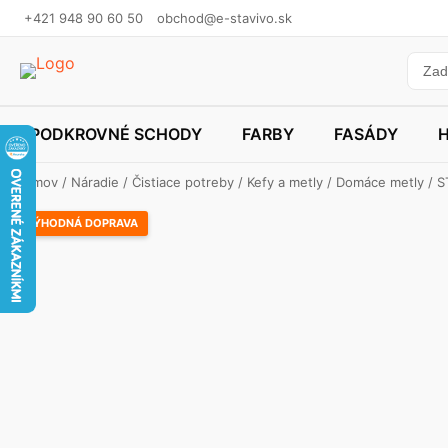
+421 948 90 60 50
obchod@e-stavivo.sk
PODKROVNÉ SCHODY
FARBY
FASÁDY
Domov
/
Náradie
/
Čistiace potreby
/
Kefy a metly
/
Domáce metly
/ S
VÝHODNÁ DOPRAVA