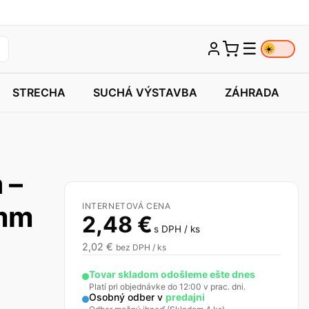
☰
☀️
STRECHA
SUCHÁ VÝSTAVBA
ZÁHRADA
 –
 mm
INTERNETOVÁ CENA
2,48
€
s DPH / ks
2,02
€
bez DPH / ks
Tovar skladom odošleme ešte dnes
Platí pri objednávke do 12:00 v prac. dni.
Osobný odber v
predajni