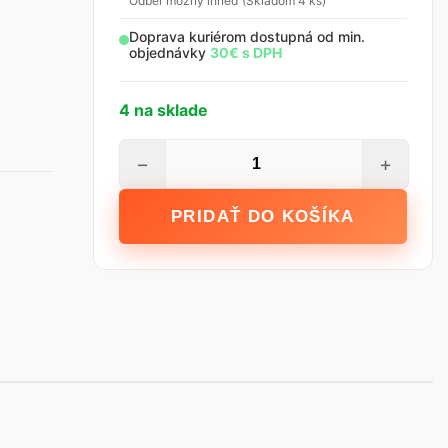
Odber možný ihneď (Skladom 4 ks)
Doprava kuriérom dostupná od min.
objednávky
30€ s DPH
4 na sklade
množstvo
−
+
STALCO
Metla
PRIDAŤ DO KOŠÍKA
domáca
-
300
mm
;
PET
O
0,25
mm