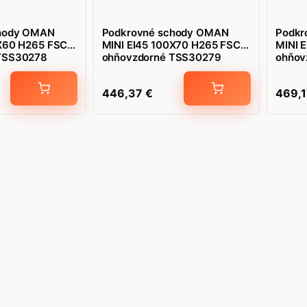
chody OMAN
Podkrovné schody OMAN
Podkr
0X60 H265 FSC
MINI EI45 100X70 H265 FSC
MINI 
TSS30278
ohňovzdorné TSS30279
ohňov
446,37
€
469,