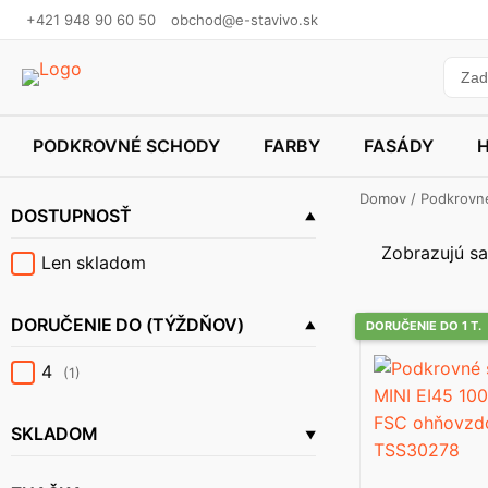
+421 948 90 60 50
obchod@e-stavivo.sk
PODKROVNÉ SCHODY
FARBY
FASÁDY
Domov
/
Podkrovn
DOSTUPNOSŤ
Zobrazujú sa
Len skladom
DORUČENIE DO (TÝŽDŇOV)
DORUČENIE DO 1 T.
4
(1)
SKLADOM
0
(1)