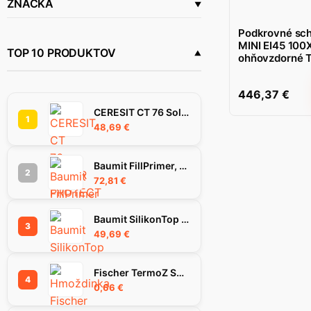
ZNAČKA
Oman
(4)
Podkrovné s
MINI EI45 10
TOP 10 PRODUKTOV
ohňovzdorné 
446,37
€
CERESIT CT 76 SolarProtect omietka 1.5 mm 25 kg
1
48,69
€
Baumit FillPrimer, 25Kg
2
72,81
€
Baumit SilikonTop omietka 1.5K, 25 kg
3
49,69
€
Fischer TermoZ SV II Ecotwist 10-30 hmoždinka
4
0,66
€