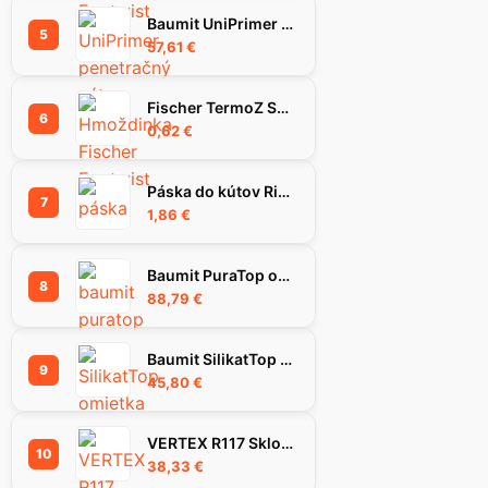
Baumit UniPrimer penetračný náter, 25 kg
5
57,61
€
Fischer TermoZ SV II Ecotwist 0-10 hmoždinka
6
0,62
€
Páska do kútov Rigips Habito Flex 83 mm
7
1,86
€
Baumit PuraTop omietka 1.5K 25kg
8
88,79
€
Baumit SilikatTop omietka 1,5K, 25 kg
9
45,80
€
VERTEX R117 Sklovláknitá mriežka 55m2
10
38,33
€