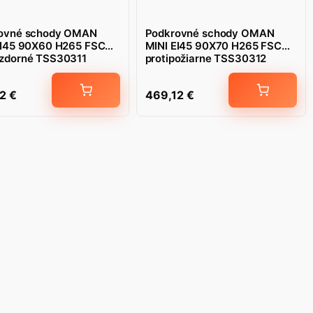
ovné schody OMAN
Podkrovné schody OMAN
EI45 90X60 H265 FSC
MINI EI45 90X70 H265 FSC
zdorné TSS30311
protipožiarne TSS30312
12
€
469,12
€