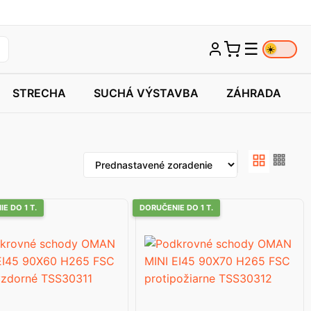
☰
☀️
STRECHA
SUCHÁ VÝSTAVBA
ZÁHRADA
E DO 1 T.
DORUČENIE DO 1 T.