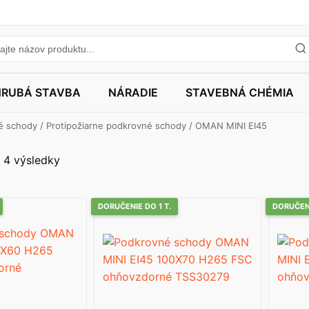
HRUBÁ STAVBA
NÁRADIE
STAVEBNÁ CHÉMIA
é schody
/
Protipožiarne podkrovné schody
/ OMAN MINI EI45
 4 výsledky
DORUČENIE DO 1 T.
DORUČENI