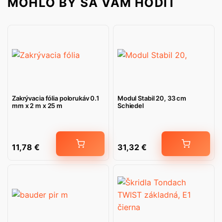
MOHLO BY SA VÁM HODIŤ
Zakrývacia fólia polorukáv 0.1
Modul Stabil 20, 33 cm
mm x 2 m x 25 m
Schiedel
11,78
€
31,32
€