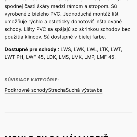
spodnej časti škáry medzi rámom a stropom. Sú
vyrobené z bieleho PVC. Jednoduchá montáž líšt
umožňuje rýchlo a esteticky dohotoviť inštalované
schody. Lišty PVC sa spájajú so skrinkou schodov bez
použitia klincov. Sú dostupné v bielej farbe.
D
ostupné pre schody
: LWS, LWK, LWL, LTK, LWT,
LWT PH, LWF 45, LDK, LMS, LMK, LMP, LMF 45.
SÚVISIACE KATEGÓRIE:
Podkrovné schody
Strecha
Suchá výstavba