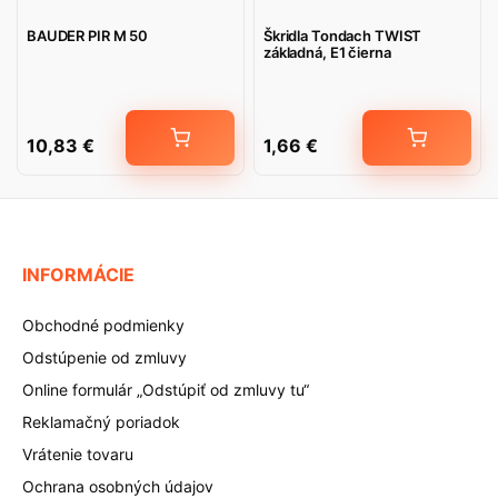
BAUDER PIR M 50
Škridla Tondach TWIST
základná, E1 čierna
10,83
€
1,66
€
INFORMÁCIE
Obchodné podmienky
Odstúpenie od zmluvy
Online formulár „Odstúpiť od zmluvy tu“
Reklamačný poriadok
Vrátenie tovaru
Ochrana osobných údajov