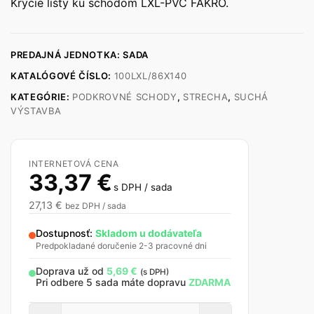
Krycie lišty ku schodom LXL-PVC FAKRO.
PREDAJNÁ JEDNOTKA: SADA
KATALÓGOVÉ ČÍSLO:
100LXL/86X140
KATEGÓRIE:
PODKROVNÉ SCHODY
,
STRECHA
,
SUCHÁ
VÝSTAVBA
INTERNETOVÁ CENA
33,37
€
s DPH / sada
27,13
€
bez DPH / sada
Dostupnosť:
Skladom u dodávateľa
Predpokladané doručenie 2-3 pracovné dni
Doprava už od
5,69
€
(s DPH)
Pri odbere 5 sada máte dopravu
ZDARMA
množstvo