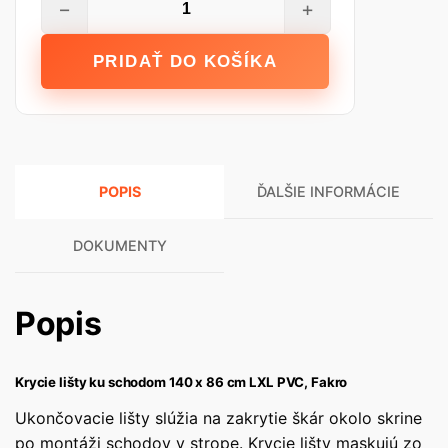
−
+
Krycie
lišty
PRIDAŤ DO KOŠÍKA
ku
schodom
LXL-
PVC
FAKRO
POPIS
ĎALŠIE INFORMÁCIE
140
x
86
DOKUMENTY
cm
Popis
Krycie lišty ku schodom 140 x 86 cm LXL PVC, Fakro
Ukončovacie lišty slúžia na zakrytie škár okolo skrine
po montáži schodov v strope. Krycie lišty maskujú zo