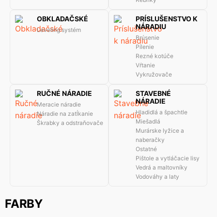
OBKLADAČSKÉ
PRÍSLUŠENSTVO K
NÁRADIU
Leveling systém
Brúsenie
Pílenie
Rezné kotúče
Vŕtanie
Vykružovače
RUČNÉ NÁRADIE
STAVEBNÉ
NÁRADIE
Meracie náradie
Hladidlá a špachtle
Náradie na zatĺkanie
Miešadlá
Škrabky a odstraňovače
Murárske lyžice a
naberačky
Ostatné
Pištole a vytláčacie lisy
Vedrá a maltovníky
Vodováhy a laty
FARBY