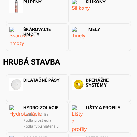
PU PENY
SILIKÓNY
ŠKÁROVACIE
TMELY
HMOTY
HRUBÁ STAVBA
DILATAČNÉ PÁSY
DRENÁŽNE
SYSTÉMY
HYDROIZOLÁCIE
LIŠTY A PROFILY
Podľa použitia
Podľa prostredia
Podľa typu materiálu