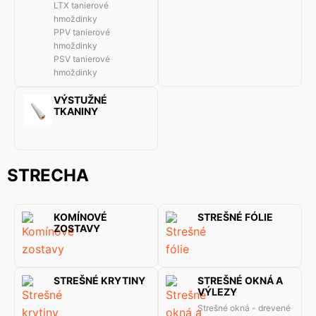
LTX tanierové
hmoždinky
PPV tanierové
hmoždinky
PSV tanierové
hmoždinky
VÝSTUŽNÉ
TKANINY
STRECHA
KOMÍNOVÉ
STREŠNÉ FÓLIE
ZOSTAVY
STREŠNÉ KRYTINY
STREŠNÉ OKNÁ A
VÝLEZY
Strešné okná - drevené