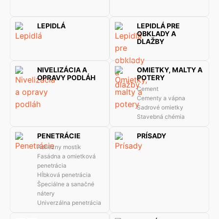
LEPIDLÁ
LEPIDLÁ PRE
OBKLADY A
DLAŽBY
NIVELIZÁCIA A
OMIETKY, MALTY A
OPRAVY PODLÁH
POTERY
Cement
Cementy a vápna
Sadrové omietky
Stavebná chémia
PENETRÁCIE
PRÍSADY
Adhézny mostík
Fasádna a omietková
penetrácia
Hĺbková penetrácia
Špeciálne a sanačné
nátery
Univerzálna penetrácia