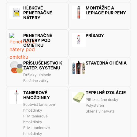
HĹBKOVÉ
MONTÁŽNE A
PENETRAČNÉ
LEPIACE PUR PENY
NÁTERY
PENETRAČNÉ
PRÍSADY
NÁTERY POD
OMIETKU
PRÍSLUŠENSTVO K
STAVEBNÁ CHÉMIA
ZATEP. SYSTÉMU
Držiaky izolácie
Fasádne zátky
TANIEROVÉ
TEPELNÉ IZOLÁCIE
HMOŽDINKY
PIR izolačné dosky
Ecotwist tanierové
Polystyrén
hmoždinky
Sklená vlna/vata
FI M tanierové
hmoždinky
FI ML tanierové
hmoždinky