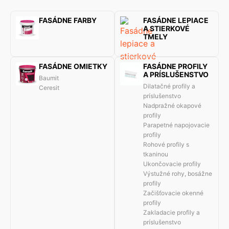
FASÁDNE FARBY
FASÁDNE LEPIACE
A STIERKOVÉ
TMELY
FASÁDNE OMIETKY
FASÁDNE PROFILY
A PRÍSLUŠENSTVO
Baumit
Dilatačné profily a
Ceresit
príslušenstvo
Nadpražné okapové
profily
Parapetné napojovacie
profily
Rohové profily s
tkaninou
Ukončovacie profily
Výstužné rohy, bosážne
profily
Začišťovacie okenné
profily
Zakladacie profily a
príslušenstvo