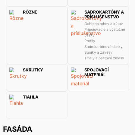
RÔZNE
SADROKARTÓNY A
PRÍSLUŠENSTVO
Ochrana rohov a kútov
Pripojovacie a výstužné
pásky
Profily
Sadrokartónové dosky
Spojky a závesy
Tmely a pastové zmesy
SKRUTKY
SPOJOVACÍ
MATERIÁL
TIAHLA
FASÁDA