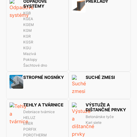
ODPADOVÉ
PREKLADY
SYSTÉMY
KGB
KGEA
KGEM
KGM
KGR
KGSR
KGU
Mazivá
Poklopy
Šachtové dno
STROPNÉ NOSNÍKY
SUCHÉ ZMESI
TEHLY A TVÁRNICE
VÝSTUŽE A
DIŠTANČNÉ PRVKY
Debniace tvárnice
Betonárske tyče
HELUZ
Kari siete
LEIER
PORFIX
POROTHERM