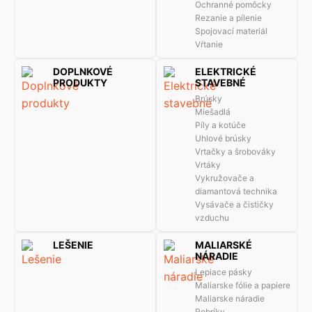
Ochranné pomôcky
Rezanie a pílenie
Spojovací materiál
Vŕtanie
DOPLNKOVÉ
ELEKTRICKÉ
PRODUKTY
STAVEBNÉ
Brúsky
Miešadlá
Píly a kotúče
Uhlové brúsky
Vrtačky a šrobováky
Vrtáky
Vykružovače a
diamantová technika
Vysávače a čističky
vzduchu
LEŠENIE
MALIARSKÉ
NÁRADIE
Lepiace pásky
Maliarske fólie a papiere
Maliarske náradie
Rebríky