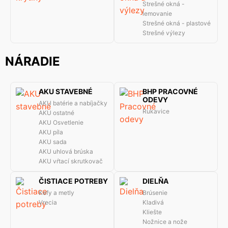
Strešné okná -
lemovanie
Strešné okná - plastové
Strešné výlezy
NÁRADIE
AKU STAVEBNÉ
BHP PRACOVNÉ
ODEVY
AKU batérie a nabíjačky
Rukavice
AKU ostatné
AKU Osvetlenie
AKU píla
AKU sada
AKU uhlová brúska
AKU vŕtací skrutkovač
ČISTIACE POTREBY
DIELŇA
Kefy a metly
Brúsenie
Vrecia
Kladivá
Kliešte
Nožnice a nože