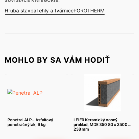
SÚVISIACE KATEGÓRIE:
Hrubá stavba
Tehly a tvárnice
POROTHERM
MOHLO BY SA VÁM HODIŤ
Penetral ALP – Asfaltový
LEIER Keramický nosný
penetračný lak, 9 kg
preklad, MDE 350 80 x 3500 x
238 mm