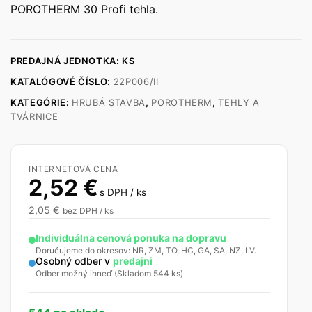
POROTHERM 30 Profi tehla.
PREDAJNÁ JEDNOTKA: KS
KATALÓGOVÉ ČÍSLO:
22P006/II
KATEGÓRIE:
HRUBÁ STAVBA
,
POROTHERM
,
TEHLY A
TVÁRNICE
INTERNETOVÁ CENA
2,52
€
s DPH / ks
2,05
€
bez DPH / ks
Individuálna cenová ponuka na dopravu
Doručujeme do okresov: NR, ZM, TO, HC, GA, SA, NZ, LV.
Osobný odber v
predajni
Odber možný ihneď (Skladom 544 ks)