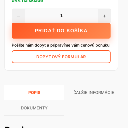
544 na sklade
množstvo
−
+
POROTHERM
30
PRIDAŤ DO KOŠÍKA
Profi
P15
Pošlite nám dopyt a pripravíme vám cenovú ponuku.
Brúsená
tehla
DOPYTOVÝ FORMULÁR
POPIS
ĎALŠIE INFORMÁCIE
DOKUMENTY