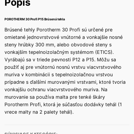
Popis
POROTHERM 30 Profi P15 Brúsená tehla
Brúsené tehly Porotherm 30 Profi sú určené pre
omietané jednovrstvové vnútorné a vonkajšie nosné
steny hrúbky 300 mm, alebo obvodové steny s
vonkajším tepelnoizolačným systémom (ETICS).
Vyrábajú sa v triede pevnosti P12 a P15. Môžu sa
použiť aj pre vnútornú nosnú vrstvu viacvrstvového
muriva v kombinácii s tepelnoizolačnou vrstvou
prípadne s ďalšími murovanými vrstvami, ktoré tvoria
vonkajšiu ochranu viacvrstvového muriva. Na
murovanie sa používa malta pre tenké škáry
Porotherm Profi, ktorá je súčasťou dodávky tehál (1
vrece malty na 2 palety tehál).