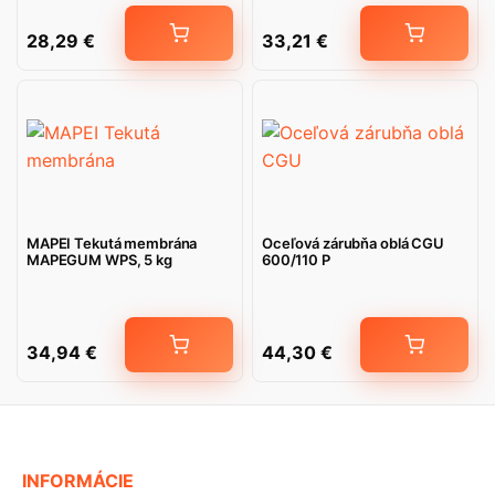
28,29
€
33,21
€
MAPEI Tekutá membrána
Oceľová zárubňa oblá CGU
MAPEGUM WPS, 5 kg
600/110 P
34,94
€
44,30
€
INFORMÁCIE