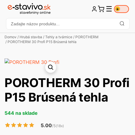
☰
☀️
Domov
/
Hrubá stavba
/
Tehly a tvárnice
/
POROTHERM
/ POROTHERM 30 Profi P15 Brúsená tehla
POROTHERM 30 Profi
P15 Brúsená tehla
544 na sklade
5.00
/5
(18x)