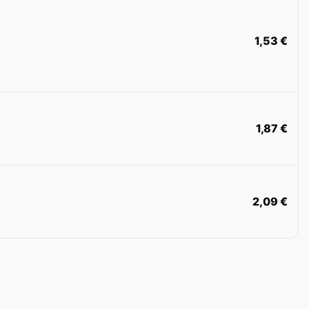
1,53
€
1,87
€
2,09
€