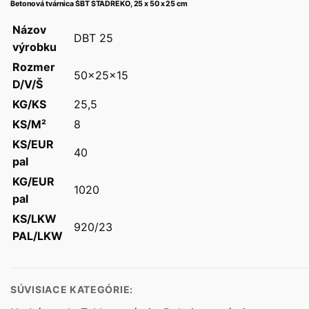
Betonová tvárnica ŠBT STADREKO, 25 x 50 x 25 cm
Názov
DBT 25
výrobku
Rozmer
50x25x15
D/V/Š
KG/KS
25,5
KS/M²
8
KS/EUR
40
pal
KG/EUR
1020
pal
KS/LKW
920/23
PAL/LKW
SÚVISIACE KATEGÓRIE: