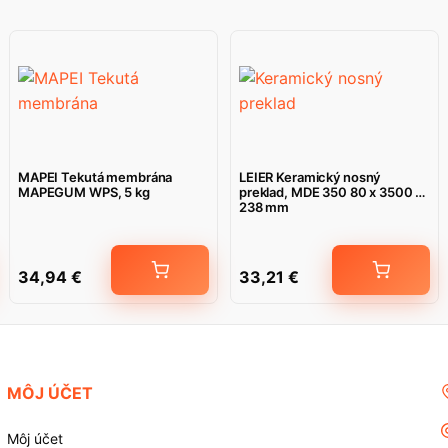
MAPEI Tekutá membrána
LEIER Keramický nosný
MAPEGUM WPS, 5 kg
preklad, MDE 350 80 x 3500 x
238 mm
34,94
€
33,21
€
MÔJ ÚČET
Môj účet