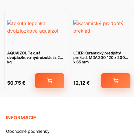
AQUAIZOL Tekutá
LEIER Keramický predpätý
dvojzložková hydroizolácia, 20
preklad, MDA 200 120 x 2000
kg
x 65 mm
50,75
€
12,12
€
INFORMÁCIE
Obchodné podmienky