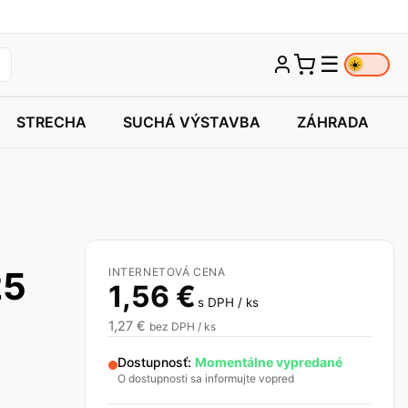
☰
☀️
STRECHA
SUCHÁ VÝSTAVBA
ZÁHRADA
25
INTERNETOVÁ CENA
1,56
€
s DPH / ks
1,27
€
bez DPH / ks
Dostupnosť:
Momentálne vypredané
O dostupnosti sa informujte vopred