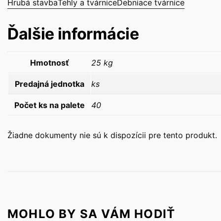
Hrubá stavba
Tehly a tvárnice
Debniace tvárnice
Ďalšie informácie
Hmotnosť
25 kg
Predajná jednotka
ks
Počet ks na palete
40
Žiadne dokumenty nie sú k dispozícii pre tento produkt.
MOHLO BY SA VÁM HODIŤ