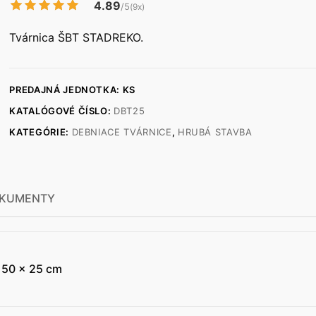
4.89
/5
(9x)
Tvárnica ŠBT STADREKO.
PREDAJNÁ JEDNOTKA: KS
KATALÓGOVÉ ČÍSLO:
DBT25
KATEGÓRIE:
DEBNIACE TVÁRNICE
,
HRUBÁ STAVBA
KUMENTY
 50 x 25 cm