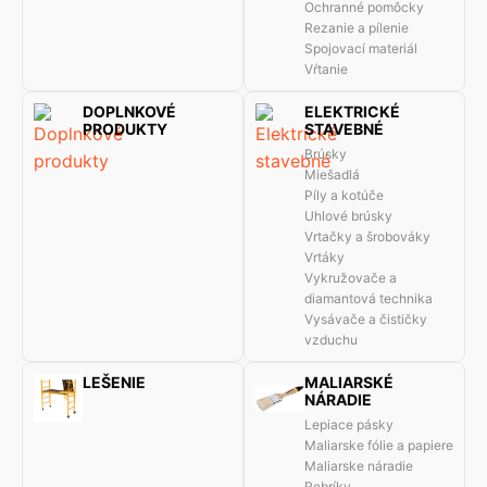
Ochranné pomôcky
Rezanie a pílenie
Spojovací materiál
Vŕtanie
DOPLNKOVÉ
ELEKTRICKÉ
PRODUKTY
STAVEBNÉ
Brúsky
Miešadlá
Píly a kotúče
Uhlové brúsky
Vrtačky a šrobováky
Vrtáky
Vykružovače a
diamantová technika
Vysávače a čističky
vzduchu
LEŠENIE
MALIARSKÉ
NÁRADIE
Lepiace pásky
Maliarske fólie a papiere
Maliarske náradie
Rebríky