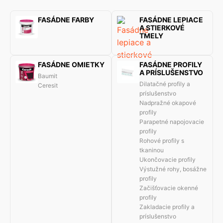
FASÁDNE FARBY
FASÁDNE LEPIACE
A STIERKOVÉ
TMELY
FASÁDNE OMIETKY
FASÁDNE PROFILY
A PRÍSLUŠENSTVO
Baumit
Dilatačné profily a
Ceresit
príslušenstvo
Nadpražné okapové
profily
Parapetné napojovacie
profily
Rohové profily s
tkaninou
Ukončovacie profily
Výstužné rohy, bosážne
profily
Začišťovacie okenné
profily
Zakladacie profily a
príslušenstvo