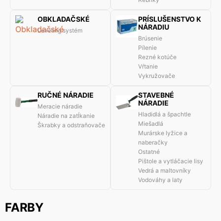
OBKLADAČSKÉ
PRÍSLUŠENSTVO K
NÁRADIU
Leveling systém
Brúsenie
Pílenie
Rezné kotúče
Vŕtanie
Vykružovače
RUČNÉ NÁRADIE
STAVEBNÉ
NÁRADIE
Meracie náradie
Hladidlá a špachtle
Náradie na zatĺkanie
Miešadlá
Škrabky a odstraňovače
Murárske lyžice a
naberačky
Ostatné
Pištole a vytláčacie lisy
Vedrá a maltovníky
Vodováhy a laty
FARBY