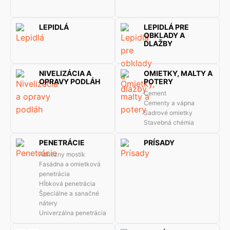
LEPIDLÁ
LEPIDLÁ PRE
OBKLADY A
DLAŽBY
NIVELIZÁCIA A
OMIETKY, MALTY A
OPRAVY PODLÁH
POTERY
Cement
Cementy a vápna
Sadrové omietky
Stavebná chémia
PENETRÁCIE
PRÍSADY
Adhézny mostík
Fasádna a omietková
penetrácia
Hĺbková penetrácia
Špeciálne a sanačné
nátery
Univerzálna penetrácia