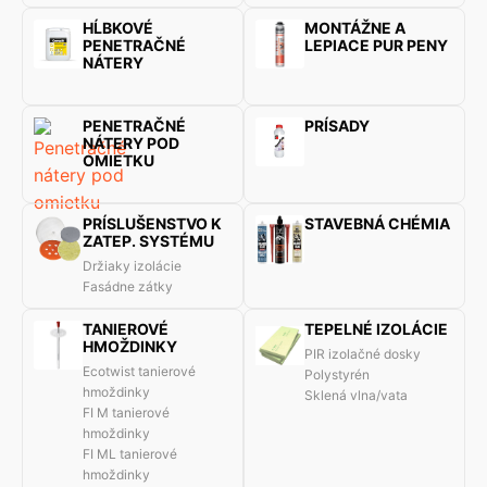
HĹBKOVÉ
MONTÁŽNE A
PENETRAČNÉ
LEPIACE PUR PENY
NÁTERY
PENETRAČNÉ
PRÍSADY
NÁTERY POD
OMIETKU
PRÍSLUŠENSTVO K
STAVEBNÁ CHÉMIA
ZATEP. SYSTÉMU
Držiaky izolácie
Fasádne zátky
TANIEROVÉ
TEPELNÉ IZOLÁCIE
HMOŽDINKY
PIR izolačné dosky
Ecotwist tanierové
Polystyrén
hmoždinky
Sklená vlna/vata
FI M tanierové
hmoždinky
FI ML tanierové
hmoždinky