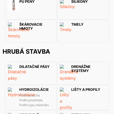
PU PENY
SILIKÓNY
ŠKÁROVACIE
TMELY
HMOTY
HRUBÁ STAVBA
DILATAČNÉ PÁSY
DRENÁŽNE
SYSTÉMY
HYDROIZOLÁCIE
LIŠTY A PROFILY
Podľa použitia
Podľa prostredia
Podľa typu materiálu