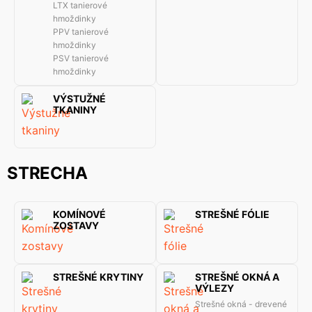
LTX tanierové
hmoždinky
PPV tanierové
hmoždinky
PSV tanierové
hmoždinky
VÝSTUŽNÉ
TKANINY
STRECHA
KOMÍNOVÉ
STREŠNÉ FÓLIE
ZOSTAVY
STREŠNÉ KRYTINY
STREŠNÉ OKNÁ A
VÝLEZY
Strešné okná - drevené