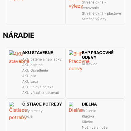
Strešné okná -
lemovanie
Strešné okná - plastové
Strešné výlezy
NÁRADIE
AKU STAVEBNÉ
BHP PRACOVNÉ
ODEVY
AKU batérie a nabíjačky
Rukavice
AKU ostatné
AKU Osvetlenie
AKU píla
AKU sada
AKU uhlová brúska
AKU vŕtací skrutkovač
ČISTIACE POTREBY
DIELŇA
Kefy a metly
Brúsenie
Vrecia
Kladivá
Kliešte
Nožnice a nože