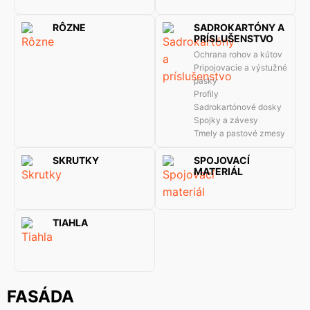
RÔZNE
SADROKARTÓNY A
PRÍSLUŠENSTVO
Ochrana rohov a kútov
Pripojovacie a výstužné
pásky
Profily
Sadrokartónové dosky
Spojky a závesy
Tmely a pastové zmesy
SKRUTKY
SPOJOVACÍ
MATERIÁL
TIAHLA
FASÁDA