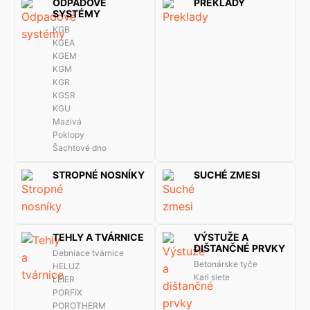
ODPADOVÉ
PREKLADY
SYSTÉMY
KGB
KGEA
KGEM
KGM
KGR
KGSR
KGU
Mazivá
Poklopy
Šachtové dno
STROPNÉ NOSNÍKY
SUCHÉ ZMESI
TEHLY A TVÁRNICE
VÝSTUŽE A
DIŠTANČNÉ PRVKY
Debniace tvárnice
Betonárske tyče
HELUZ
Kari siete
LEIER
PORFIX
POROTHERM