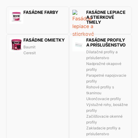
FASÁDNE FARBY
FASÁDNE LEPIACE
A STIERKOVÉ
TMELY
FASÁDNE OMIETKY
FASÁDNE PROFILY
A PRÍSLUŠENSTVO
Baumit
Dilatačné profily a
Ceresit
príslušenstvo
Nadpražné okapové
profily
Parapetné napojovacie
profily
Rohové profily s
tkaninou
Ukončovacie profily
Výstužné rohy, bosážne
profily
Začišťovacie okenné
profily
Zakladacie profily a
príslušenstvo