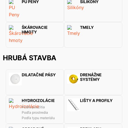
PU PENY
SILIKÓNY
ŠKÁROVACIE
TMELY
HMOTY
HRUBÁ STAVBA
DILATAČNÉ PÁSY
DRENÁŽNE
SYSTÉMY
HYDROIZOLÁCIE
LIŠTY A PROFILY
Podľa použitia
Podľa prostredia
Podľa typu materiálu