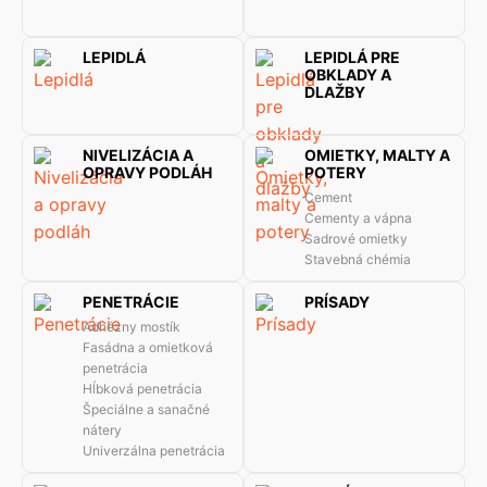
LEPIDLÁ
LEPIDLÁ PRE
OBKLADY A
DLAŽBY
NIVELIZÁCIA A
OMIETKY, MALTY A
OPRAVY PODLÁH
POTERY
Cement
Cementy a vápna
Sadrové omietky
Stavebná chémia
PENETRÁCIE
PRÍSADY
Adhézny mostík
Fasádna a omietková
penetrácia
Hĺbková penetrácia
Špeciálne a sanačné
nátery
Univerzálna penetrácia