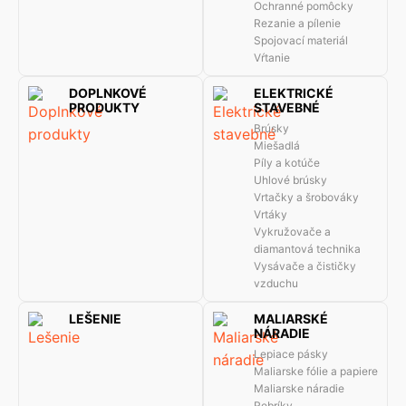
Ochranné pomôcky
Rezanie a pílenie
Spojovací materiál
Vŕtanie
DOPLNKOVÉ
ELEKTRICKÉ
PRODUKTY
STAVEBNÉ
Brúsky
Miešadlá
Píly a kotúče
Uhlové brúsky
Vrtačky a šrobováky
Vrtáky
Vykružovače a
diamantová technika
Vysávače a čističky
vzduchu
LEŠENIE
MALIARSKÉ
NÁRADIE
Lepiace pásky
Maliarske fólie a papiere
Maliarske náradie
Rebríky