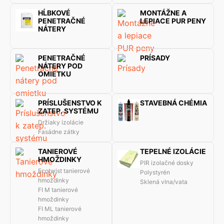
HĹBKOVÉ
MONTÁŽNE A
PENETRAČNÉ
LEPIACE PUR PENY
NÁTERY
PENETRAČNÉ
PRÍSADY
NÁTERY POD
OMIETKU
PRÍSLUŠENSTVO K
STAVEBNÁ CHÉMIA
ZATEP. SYSTÉMU
Držiaky izolácie
Fasádne zátky
TANIEROVÉ
TEPELNÉ IZOLÁCIE
HMOŽDINKY
PIR izolačné dosky
Ecotwist tanierové
Polystyrén
hmoždinky
Sklená vlna/vata
FI M tanierové
hmoždinky
FI ML tanierové
hmoždinky