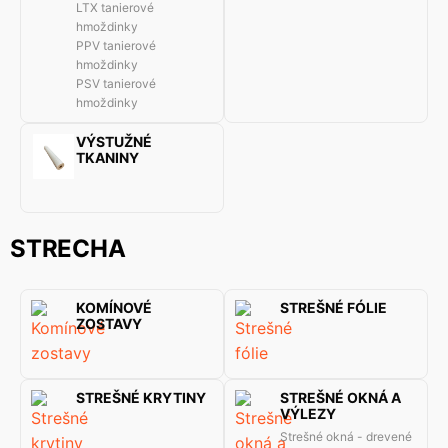
LTX tanierové
hmoždinky
PPV tanierové
hmoždinky
PSV tanierové
hmoždinky
VÝSTUŽNÉ
TKANINY
STRECHA
KOMÍNOVÉ
STREŠNÉ FÓLIE
ZOSTAVY
STREŠNÉ KRYTINY
STREŠNÉ OKNÁ A
VÝLEZY
Strešné okná - drevené