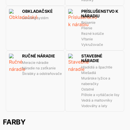
OBKLADAČSKÉ
PRÍSLUŠENSTVO K
NÁRADIU
Leveling systém
Brúsenie
Pílenie
Rezné kotúče
Vŕtanie
Vykružovače
RUČNÉ NÁRADIE
STAVEBNÉ
NÁRADIE
Meracie náradie
Hladidlá a špachtle
Náradie na zatĺkanie
Miešadlá
Škrabky a odstraňovače
Murárske lyžice a
naberačky
Ostatné
Pištole a vytláčacie lisy
Vedrá a maltovníky
Vodováhy a laty
FARBY