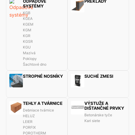
ODPADOVÉ
PREKLADY
SYSTÉMY
KGB
KGEA
KGEM
KGM
KGR
KGSR
KGU
Mazivá
Poklopy
Šachtové dno
STROPNÉ NOSNÍKY
SUCHÉ ZMESI
TEHLY A TVÁRNICE
VÝSTUŽE A
DIŠTANČNÉ PRVKY
Debniace tvárnice
Betonárske tyče
HELUZ
Kari siete
LEIER
PORFIX
POROTHERM