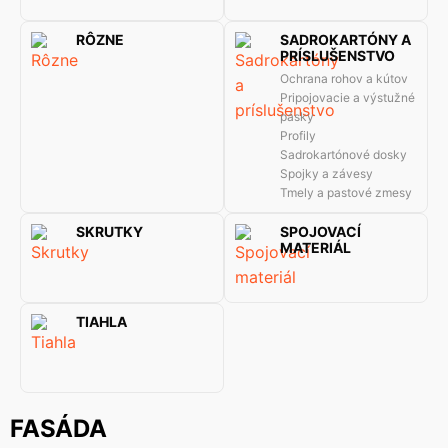
RÔZNE
SADROKARTÓNY A
PRÍSLUŠENSTVO
Ochrana rohov a kútov
Pripojovacie a výstužné
pásky
Profily
Sadrokartónové dosky
Spojky a závesy
Tmely a pastové zmesy
SKRUTKY
SPOJOVACÍ
MATERIÁL
TIAHLA
FASÁDA