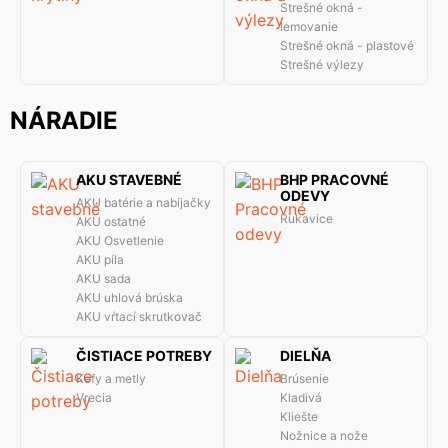
Strešné okná -
lemovanie
Strešné okná - plastové
Strešné výlezy
NÁRADIE
AKU STAVEBNÉ
BHP PRACOVNÉ
ODEVY
AKU batérie a nabíjačky
Rukavice
AKU ostatné
AKU Osvetlenie
AKU píla
AKU sada
AKU uhlová brúska
AKU vŕtací skrutkovač
ČISTIACE POTREBY
DIELŇA
Kefy a metly
Brúsenie
Vrecia
Kladivá
Kliešte
Nožnice a nože