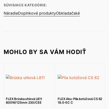
SÚVISIACE KATEGÓRIE:
Náradie
Doplnkové produkty
Obkladačské
MOHLO BY SA VÁM HODIŤ
FLEX Brúska uhlová L811
FLEX Aku-Píla kotúčová CS 62
800W/125mm 230/CEE
18.0-EC C