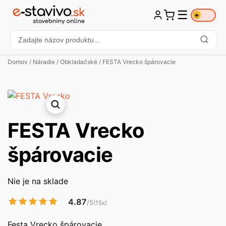
☰
☀️
Domov
/
Náradie
/
Obkladačské
/ FESTA Vrecko špárovacie
FESTA Vrecko
špárovacie
Nie je na sklade
4.87
/5
(15x)
Festa Vrecko špárovacie.