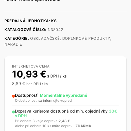
PREDAJNÁ JEDNOTKA: KS
KATALÓGOVÉ ČÍSLO:
1.38042
KATEGÓRIE:
OBKLADAČSKÉ
,
DOPLNKOVÉ PRODUKTY
,
NÁRADIE
INTERNETOVÁ CENA
10,93
€
s DPH / ks
8,89
€
bez DPH / ks
Dostupnosť:
Momentálne vypredané
O dostupnosti sa informujte vopred
Doprava kuriérom dostupná od min. objednávky
30€
s DPH
Pri odbere 3 ks je doprava
2,48
€
Alebo pri odbere 10 ks máte dopravu
ZDARMA