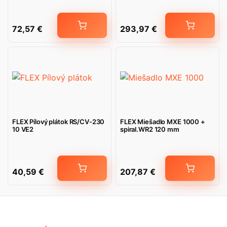
72,57
€
293,97
€
FLEX Pílový plátok RS/CV-230
FLEX Miešadlo MXE 1000 +
10 VE2
spiral.WR2 120 mm
40,59
€
207,87
€