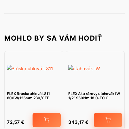
MOHLO BY SA VÁM HODIŤ
FLEX Brúska uhlová L811
FLEX Aku rázovy uťahovák IW
800W/125mm 230/CEE
1/2″ 950Nm 18.0-EC C
72,57
€
343,17
€