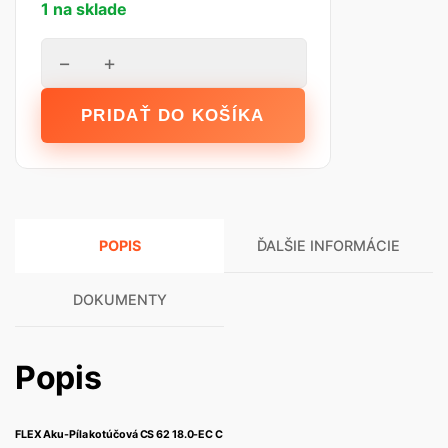
1 na sklade
množstvo
−
+
FLEX
Aku-
PRIDAŤ DO KOŠÍKA
Píla
kotúčová
CS
62
18.0-
POPIS
ĎALŠIE INFORMÁCIE
EC
C
DOKUMENTY
Popis
FLEX Aku-Píla kotúčová CS 62 18.0-EC C