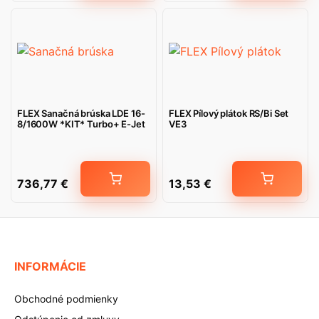
FLEX Sanačná brúska LDE 16-
FLEX Pílový plátok RS/Bi Set
8/1600W *KIT* Turbo+ E-Jet
VE3
736,77
€
13,53
€
INFORMÁCIE
Obchodné podmienky