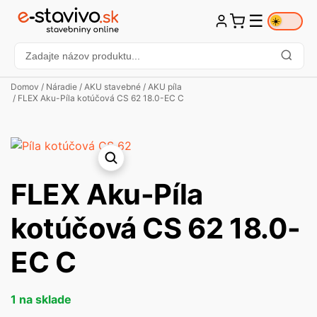
☰
☀️
Domov
/
Náradie
/
AKU stavebné
/
AKU píla
/ FLEX Aku-Píla kotúčová CS 62 18.0-EC C
FLEX Aku-Píla
kotúčová CS 62 18.0-
EC C
1 na sklade