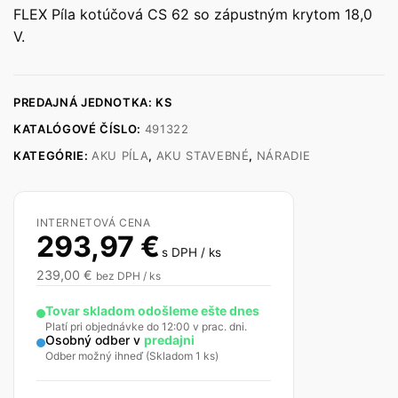
FLEX Píla kotúčová CS 62 so zápustným krytom 18,0
V.
PREDAJNÁ JEDNOTKA: KS
KATALÓGOVÉ ČÍSLO:
491322
KATEGÓRIE:
AKU PÍLA
,
AKU STAVEBNÉ
,
NÁRADIE
INTERNETOVÁ CENA
293,97
€
s DPH / ks
239,00
€
bez DPH / ks
Tovar skladom odošleme ešte dnes
Platí pri objednávke do 12:00 v prac. dni.
Osobný odber v
predajni
Odber možný ihneď (Skladom 1 ks)