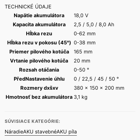
TECHNICKÉ ÚDAJE
Napätie akumulátora
18,0 V
Kapacita akumulátora
2,5 / 5,0 / 8,0 Ah
Hĺbka rezu
0-62 mm
Hĺbka rezu v pokosu (45°)
0-38 mm
Priemer pilového kotúča
165 mm
Vrtanie pilového kotúča
20 mm
Rozsah otáčania
0-50 °
PředNastavenie úhlu
0 / 22,5 / 45 / 50 °
Rozmery dxšxv
380 x 150 x 200 mm
Hmotnosť bez akumulátora
3,1 kg
SÚVISIACE KATEGÓRIE:
Náradie
AKU stavebné
AKU píla