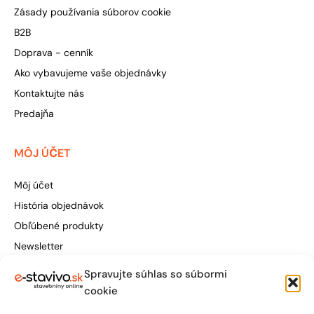
Zásady používania súborov cookie
B2B
Doprava - cenník
Ako vybavujeme vaše objednávky
Kontaktujte nás
Predajňa
MÔJ ÚČET
Môj účet
História objednávok
Obľúbené produkty
Newsletter
Spravujte súhlas so súbormi
Štúrova 155, 949 01 Nitra
cookie
obchod@e-stavivo.sk