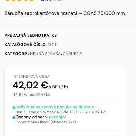
(14x)
Zárubňa sadrokartónová hranatá – CGAS 75/600 mm.
PREDAJNÁ JEDNOTKA: KS
KATALÓGOVÉ ČÍSLO:
181111
KATEGÓRIE:
HRUBÁ STAVBA
,
ZÁRUBNE
INTERNETOVÁ CENA
42,02
€
s DPH / ks
34,16
€
bez DPH / ks
Individuálna cenová ponuka na dopravu
Doručujeme do okresov: NR, ZM, TO, HC, GA, SA, NZ, LV.
Osobný odber v
predajni
Odber možný ihneď (Skladom 3 ks)