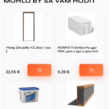
MOHLO BY SA VÁM HODIŤ
Ytong Zárubňa YZ, 800 / 100
PORFIX Tvárnica P2-440
Ľ
PDK, 500 x 250 x 300 mm
22,55
€
5,29
€