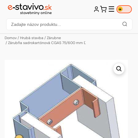
☰
☀️
Domov
/
Hrubá stavba
/
Zárubne
/ Zárubňa sadrokartónová CGAS 75/600 mm Ľ