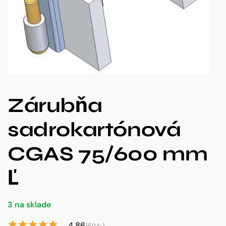
Zárubňa
sadrokartónová
CGAS 75/600 mm
Ľ
3 na sklade
4.86
/5