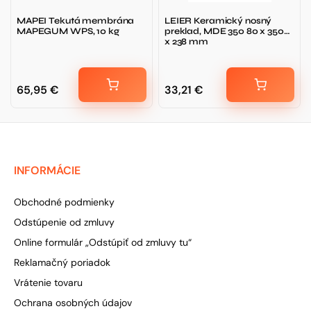
MAPEI Tekutá membrána
LEIER Keramický nosný
MAPEGUM WPS, 10 kg
preklad, MDE 350 80 x 3500
x 238 mm
65,95
€
33,21
€
INFORMÁCIE
Obchodné podmienky
Odstúpenie od zmluvy
Online formulár „Odstúpiť od zmluvy tu“
Reklamačný poriadok
Vrátenie tovaru
Ochrana osobných údajov