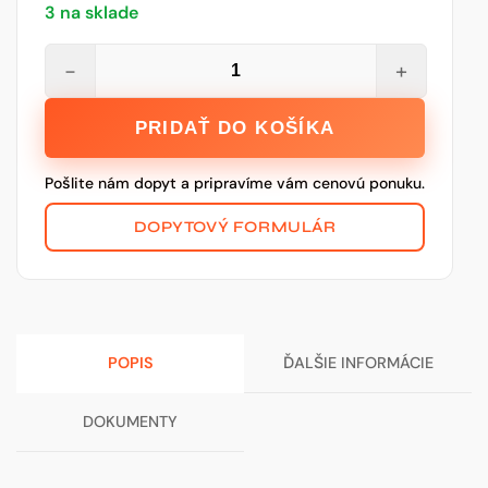
3 na sklade
množstvo
−
+
Zárubňa
sadrokartónová
PRIDAŤ DO KOŠÍKA
CGAS
75/600
Pošlite nám dopyt a pripravíme vám cenovú ponuku.
mm
Ľ
DOPYTOVÝ FORMULÁR
POPIS
ĎALŠIE INFORMÁCIE
DOKUMENTY