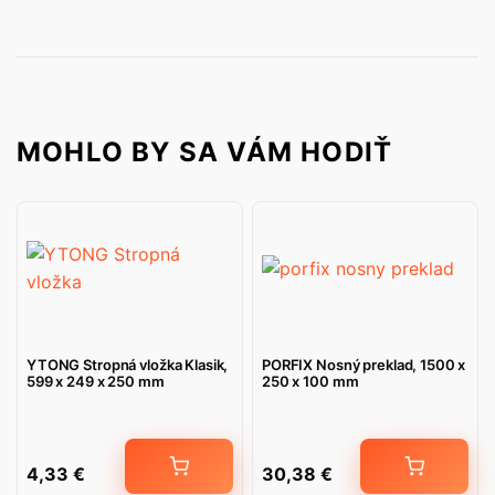
MOHLO BY SA VÁM HODIŤ
YTONG Stropná vložka Klasik,
PORFIX Nosný preklad, 1500 x
599 x 249 x 250 mm
250 x 100 mm
4,33
€
30,38
€