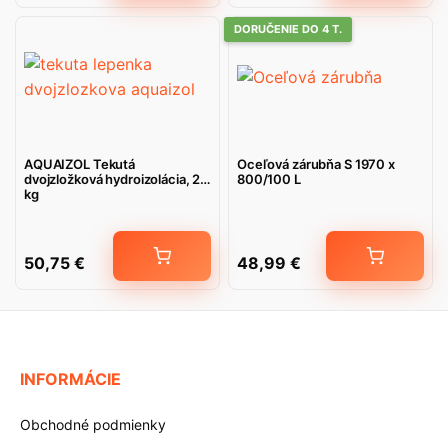
DORUČENIE DO 4 T.
AQUAIZOL Tekutá
Oceľová zárubňa S 1970 x
dvojzložková hydroizolácia, 20
800/100 L
kg
50,75
€
48,99
€
INFORMÁCIE
Obchodné podmienky