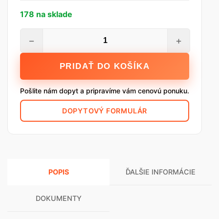
178 na sklade
množstvo
−
+
YTONG
Tvárnica
PRIDAŤ DO KOŠÍKA
P3-
450
Pošlite nám dopyt a pripravíme vám cenovú ponuku.
PDK,
599
DOPYTOVÝ FORMULÁR
x
249
x
375
mm
POPIS
ĎALŠIE INFORMÁCIE
DOKUMENTY