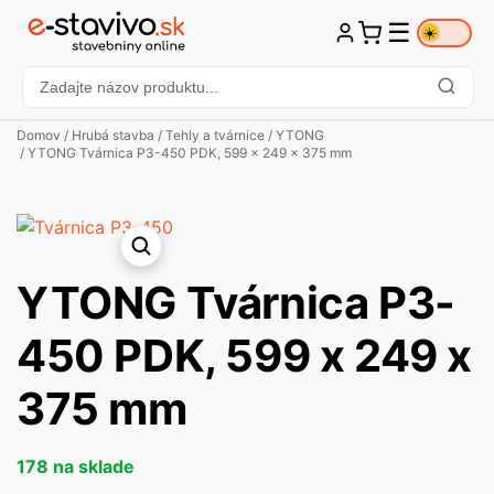
☰
☀️
Domov
/
Hrubá stavba
/
Tehly a tvárnice
/
YTONG
/ YTONG Tvárnica P3-450 PDK, 599 x 249 x 375 mm
YTONG Tvárnica P3-
450 PDK, 599 x 249 x
375 mm
178 na sklade