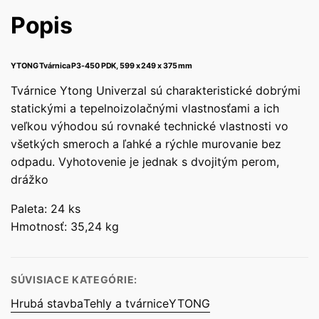
Popis
YTONG Tvárnica P3-450 PDK, 599 x 249 x 375 mm
Tvárnice Ytong Univerzal sú charakteristické dobrými
statickými a tepelnoizolačnými vlastnosťami a ich
veľkou výhodou sú rovnaké technické vlastnosti vo
všetkých smeroch a ľahké a rýchle murovanie bez
odpadu. Vyhotovenie je jednak s dvojitým perom,
drážko
Paleta: 24 ks
Hmotnosť: 35,24 kg
SÚVISIACE KATEGÓRIE:
Hrubá stavba
Tehly a tvárnice
YTONG