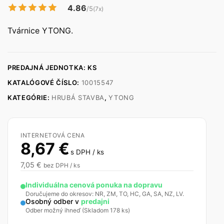
4.86
/5
(7x)
Tvárnice YTONG.
PREDAJNÁ JEDNOTKA: KS
KATALÓGOVÉ ČÍSLO:
10015547
KATEGÓRIE:
HRUBÁ STAVBA
,
YTONG
INTERNETOVÁ CENA
8,67
€
s DPH / ks
7,05
€
bez DPH / ks
Individuálna cenová ponuka na dopravu
Doručujeme do okresov: NR, ZM, TO, HC, GA, SA, NZ, LV.
Osobný odber v
predajni
Odber možný ihneď (Skladom 178 ks)