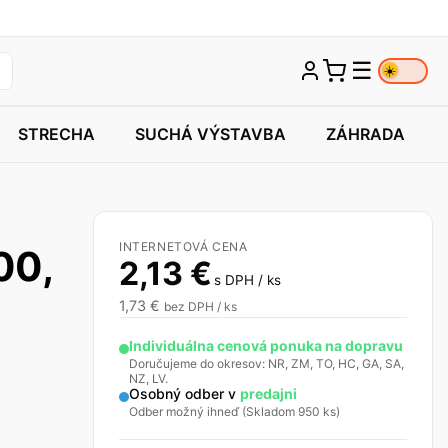
☰
☀️
STRECHA
SUCHÁ VÝSTAVBA
ZÁHRADA
INTERNETOVÁ CENA
00,
2,13
€
s DPH / ks
1,73
€
bez DPH / ks
Individuálna cenová ponuka na dopravu
Doručujeme do okresov: NR, ZM, TO, HC, GA, SA,
NZ, LV.
Osobný odber v
predajni
Odber možný ihneď (Skladom 950 ks)