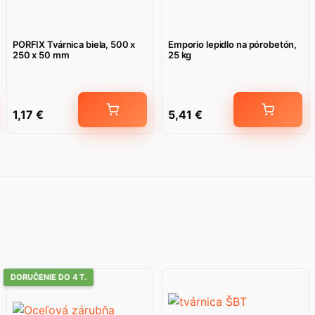
PORFIX Tvárnica biela, 500 x
Emporio lepidlo na pórobetón,
250 x 50 mm
25 kg
1,17
€
5,41
€
DORUČENIE DO 4 T.