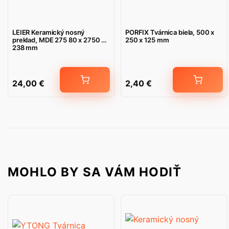
LEIER Keramický nosný
PORFIX Tvárnica biela, 500 x
preklad, MDE 275 80 x 2750 x
250 x 125 mm
238 mm
24,00
€
2,40
€
MOHLO BY SA VÁM HODIŤ