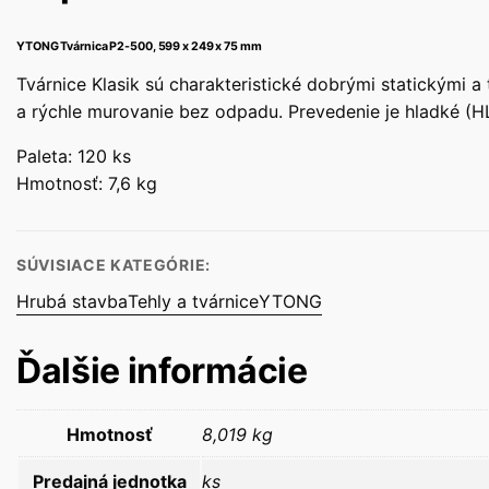
YTONG Tvárnica P2-500, 599 x 249 x 75 mm
Tvárnice Klasik sú charakteristické dobrými statickými 
a rýchle murovanie bez odpadu. Prevedenie je hladké (HL
Paleta: 120 ks
Hmotnosť: 7,6 kg
SÚVISIACE KATEGÓRIE:
Hrubá stavba
Tehly a tvárnice
YTONG
Ďalšie informácie
Hmotnosť
8,019 kg
Predajná jednotka
ks