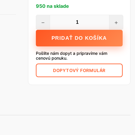
950 na sklade
množstvo
−
+
YTONG
Tvárnica
PRIDAŤ DO KOŠÍKA
P2-
500,
Pošlite nám dopyt a pripravíme vám
599
cenovú ponuku.
x
DOPYTOVÝ FORMULÁR
249
x
75
mm