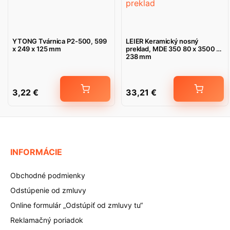
YTONG Tvárnica P2-500, 599
LEIER Keramický nosný
x 249 x 125 mm
preklad, MDE 350 80 x 3500 x
238 mm
3,22
€
33,21
€
INFORMÁCIE
Obchodné podmienky
Odstúpenie od zmluvy
Online formulár „Odstúpiť od zmluvy tu“
Reklamačný poriadok