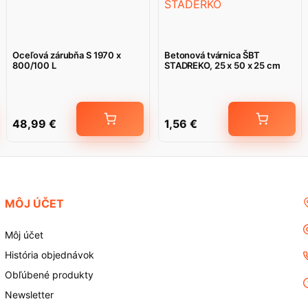
Oceľová zárubňa S 1970 x
Betonová tvárnica ŠBT
800/100 L
STADREKO, 25 x 50 x 25 cm
48,99
€
1,56
€
MÔJ ÚČET
Môj účet
História objednávok
Obľúbené produkty
Newsletter