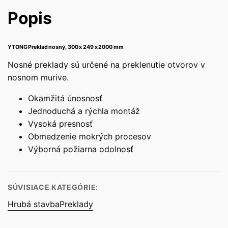
Popis
YTONG Preklad nosný, 300 x 249 x 2000 mm
Nosné preklady sú určené na preklenutie otvorov v
nosnom murive.
Okamžitá únosnosť
Jednoduchá a rýchla montáž
Vysoká presnosť
Obmedzenie mokrých procesov
Výborná požiarna odolnosť
SÚVISIACE KATEGÓRIE:
Hrubá stavba
Preklady