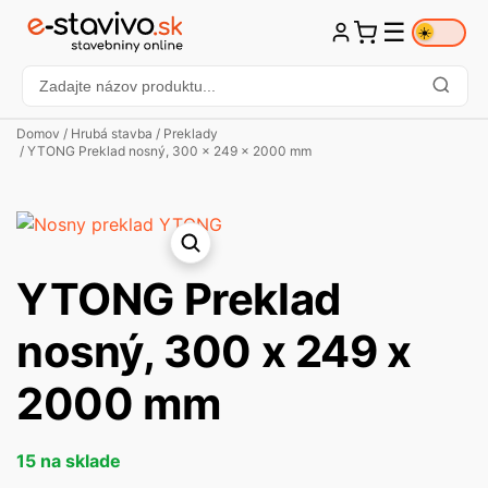
☰
☀️
Domov
/
Hrubá stavba
/
Preklady
/ YTONG Preklad nosný, 300 x 249 x 2000 mm
YTONG Preklad
nosný, 300 x 249 x
2000 mm
15 na sklade