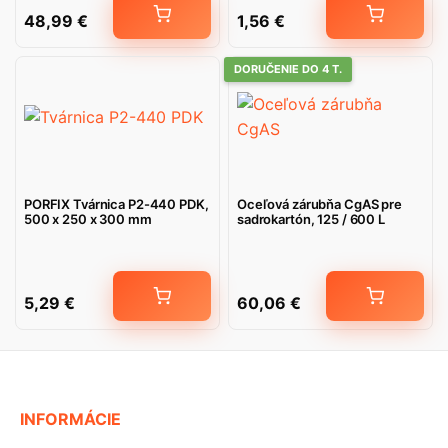
48,99
€
1,56
€
DORUČENIE DO 4 T.
PORFIX Tvárnica P2-440 PDK,
Oceľová zárubňa CgAS pre
500 x 250 x 300 mm
sadrokartón, 125 / 600 L
5,29
€
60,06
€
INFORMÁCIE