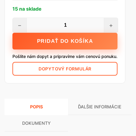
15 na sklade
množstvo
−
+
YTONG
Preklad
PRIDAŤ DO KOŠÍKA
nosný,
300
Pošlite nám dopyt a pripravíme vám cenovú ponuku.
x
249
DOPYTOVÝ FORMULÁR
x
2000
mm
POPIS
ĎALŠIE INFORMÁCIE
DOKUMENTY