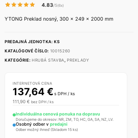
4.83
/5
(6x)
YTONG Preklad nosný, 300 x 249 x 2000 mm
PREDAJNÁ JEDNOTKA: KS
KATALÓGOVÉ ČÍSLO:
10015260
KATEGÓRIE:
HRUBÁ STAVBA
,
PREKLADY
INTERNETOVÁ CENA
137,64
€
s DPH / ks
111,90
€
bez DPH / ks
Individuálna cenová ponuka na dopravu
Doručujeme do okresov: NR, ZM, TO, HC, GA, SA, NZ, LV.
Osobný odber v
predajni
Odber možný ihneď (Skladom 15 ks)