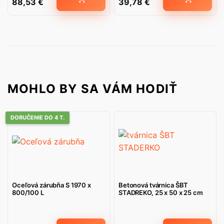
88,53
€
39,78
€
MOHLO BY SA VÁM HODIŤ
DORUČENIE DO 4 T.
Oceľová zárubňa S 1970 x
Betonová tvárnica ŠBT
800/100 L
STADREKO, 25 x 50 x 25 cm