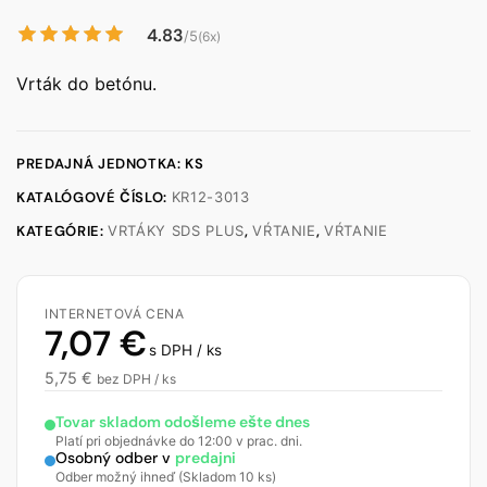
4.83
/5
(6x)
Vrták do betónu.
PREDAJNÁ JEDNOTKA: KS
KATALÓGOVÉ ČÍSLO:
KR12-3013
KATEGÓRIE:
VRTÁKY SDS PLUS
,
VŔTANIE
,
VŔTANIE
INTERNETOVÁ CENA
7,07
€
s DPH / ks
5,75
€
bez DPH / ks
Tovar skladom odošleme ešte dnes
Platí pri objednávke do 12:00 v prac. dni.
Osobný odber v
predajni
Odber možný ihneď (Skladom 10 ks)