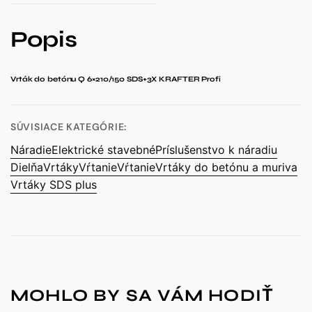
Popis
Vrták do betónu Q 6×210/150 SDS+3X KRAFTER Profi
SÚVISIACE KATEGÓRIE:
Náradie
Elektrické stavebné
Príslušenstvo k náradiu
Dielňa
Vrtáky
Vŕtanie
Vŕtanie
Vrtáky do betónu a muriva
Vrtáky SDS plus
MOHLO BY SA VÁM HODIŤ