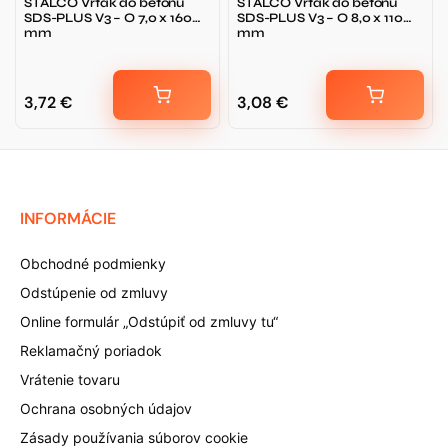
STALCO Vrták do betónu
STALCO Vrták do betónu
SDS-PLUS V3 – O 7,0 x 160
SDS-PLUS V3 – O 8,0 x 110
mm
mm
3,72
€
3,08
€
INFORMÁCIE
Obchodné podmienky
Odstúpenie od zmluvy
Online formulár „Odstúpiť od zmluvy tu“
Reklamačný poriadok
Vrátenie tovaru
Ochrana osobných údajov
Zásady používania súborov cookie