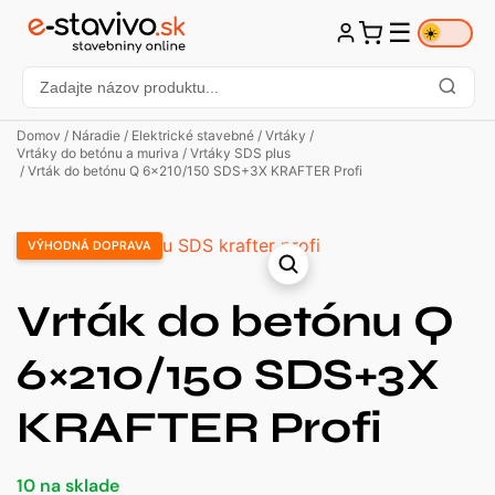
☰
☀️
Domov
/
Náradie
/
Elektrické stavebné
/
Vrtáky
/
Vrtáky do betónu a muriva
/
Vrtáky SDS plus
/ Vrták do betónu Q 6×210/150 SDS+3X KRAFTER Profi
VÝHODNÁ DOPRAVA
Vrták do betónu Q
6×210/150 SDS+3X
KRAFTER Profi
10 na sklade