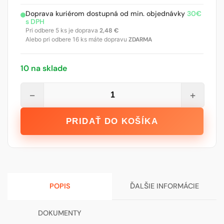
Doprava kuriérom dostupná od min. objednávky
30€
s DPH
Pri odbere 5 ks je doprava
2,48
€
Alebo pri odbere 16 ks máte dopravu
ZDARMA
10 na sklade
množstvo
−
+
Vrták
do
PRIDAŤ DO KOŠÍKA
betónu
Q
6x210/150
SDS+3X
KRAFTER
POPIS
ĎALŠIE INFORMÁCIE
Profi
DOKUMENTY