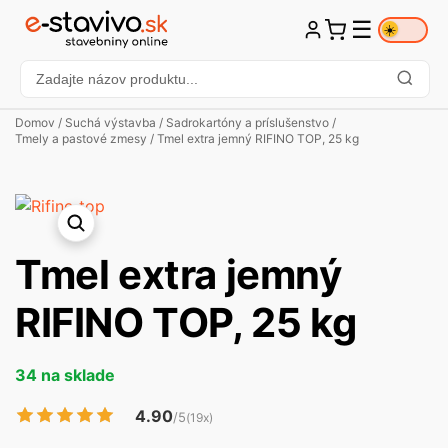
☰
☀️
Domov
/
Suchá výstavba
/
Sadrokartóny a príslušenstvo
/
Tmely a pastové zmesy
/ Tmel extra jemný RIFINO TOP, 25 kg
Tmel extra jemný
RIFINO TOP, 25 kg
34 na sklade
4.90
/5
(19x)