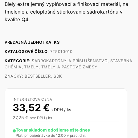
Biely extra jemný vyplňovací a finišovací materiál, na
tmelenie a celoplošné stierkovanie sádrokartónu v
kvalite Q4.
PREDAJNÁ JEDNOTKA: KS
KATALÓGOVÉ ČÍSLO:
725010010
KATEGÓRIE:
SADROKARTÓNY A PRÍSLUŠENSTVO
,
STAVEBNÁ
CHÉMIA
,
TMELY
,
TMELY A PASTOVÉ ZMESY
ZNAČKY:
BESTSELLER
,
SDK
INTERNETOVÁ CENA
33,52
€
s DPH / ks
27,25
€
bez DPH / ks
Tovar skladom odošleme ešte dnes
Platí pri objednávke do 12:00 v prac. dni.