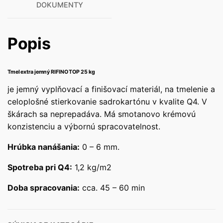
DOKUMENTY
Popis
Tmel extra jemný RIFINO TOP 25 kg
je jemný vyplňovací a finišovací materiál, na tmelenie a
celoplošné stierkovanie sadrokartónu v kvalite Q4. V
škárach sa neprepadáva. Má smotanovo krémovú
konzistenciu a výbornú spracovatelnost.
Hrúbka nanášania:
0 – 6 mm.
Spotreba pri Q4:
1,2 kg/m2
Doba spracovania:
cca. 45 – 60 min