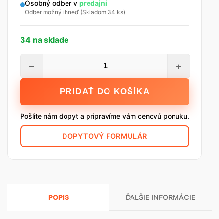
Osobný odber v
predajni
Odber možný ihneď (Skladom 34 ks)
34 na sklade
množstvo
−
+
Tmel
extra
PRIDAŤ DO KOŠÍKA
jemný
RIFINO
Pošlite nám dopyt a pripravíme vám cenovú ponuku.
TOP,
25
DOPYTOVÝ FORMULÁR
kg
POPIS
ĎALŠIE INFORMÁCIE