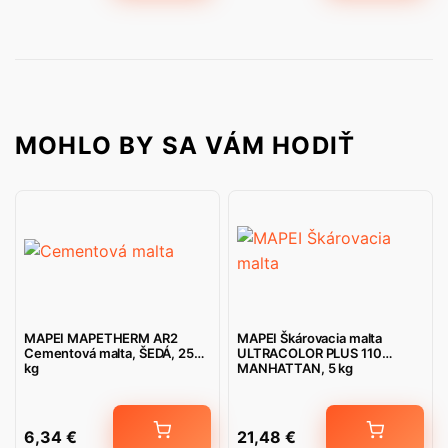
MOHLO BY SA VÁM HODIŤ
MAPEI MAPETHERM AR2
MAPEI Škárovacia malta
Cementová malta, ŠEDÁ, 25
ULTRACOLOR PLUS 110
kg
MANHATTAN, 5 kg
6,34
€
21,48
€