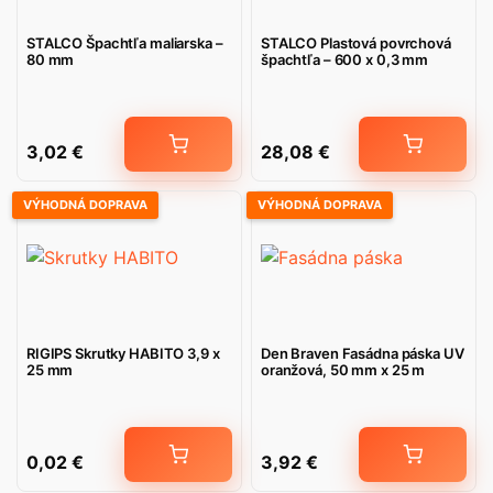
STALCO Špachtľa maliarska –
STALCO Plastová povrchová
80 mm
špachtľa – 600 x 0,3 mm
3,02
€
28,08
€
VÝHODNÁ DOPRAVA
VÝHODNÁ DOPRAVA
RIGIPS Skrutky HABITO 3,9 x
Den Braven Fasádna páska UV
25 mm
oranžová, 50 mm x 25 m
0,02
€
3,92
€