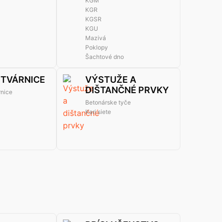
KGM
KGR
KGSR
KGU
Mazivá
Poklopy
Šachtové dno
 TVÁRNICE
VÝSTUŽE A
DIŠTANČNÉ PRVKY
rnice
Betonárske tyče
Kari siete