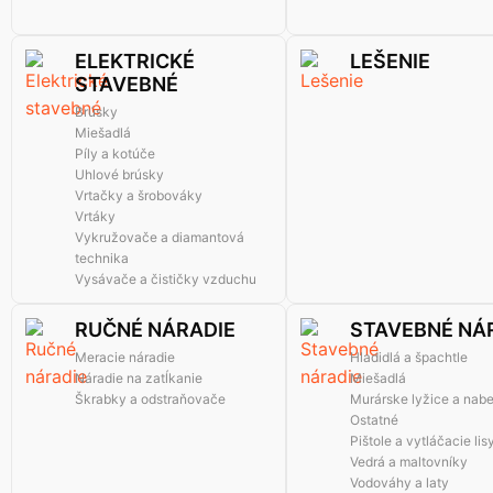
ELEKTRICKÉ
LEŠENIE
STAVEBNÉ
Brúsky
Miešadlá
Píly a kotúče
Uhlové brúsky
Vrtačky a šrobováky
Vrtáky
Vykružovače a diamantová
technika
Vysávače a čističky vzduchu
RUČNÉ NÁRADIE
STAVEBNÉ NÁ
Meracie náradie
Hladidlá a špachtle
Náradie na zatĺkanie
Miešadlá
Škrabky a odstraňovače
Murárske lyžice a nab
Ostatné
Pištole a vytláčacie lis
Vedrá a maltovníky
Vodováhy a laty