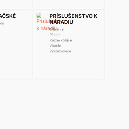
AČSKÉ
PRÍSLUŠENSTVO K
NÁRADIU
tém
Brúsenie
Pílenie
Rezné kotúče
Vŕtanie
Vykružovače