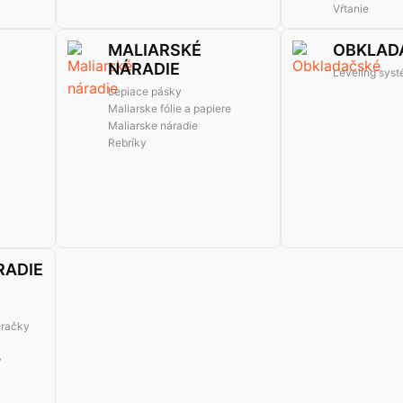
Vŕtanie
MALIARSKÉ
OBKLAD
NÁRADIE
Leveling sys
Lepiace pásky
Maliarske fólie a papiere
Maliarske náradie
Rebríky
RADIE
eračky
y