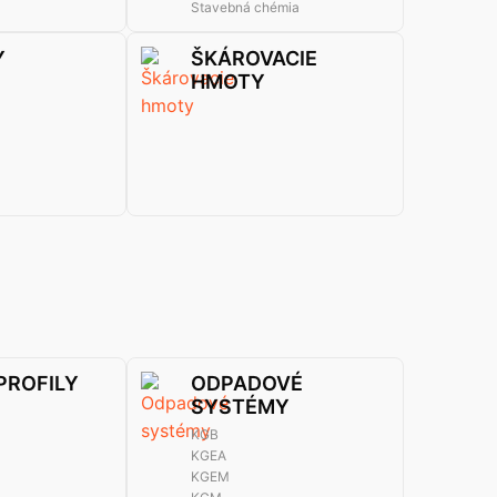
Stavebná chémia
Y
ŠKÁROVACIE
HMOTY
 PROFILY
ODPADOVÉ
SYSTÉMY
KGB
KGEA
KGEM