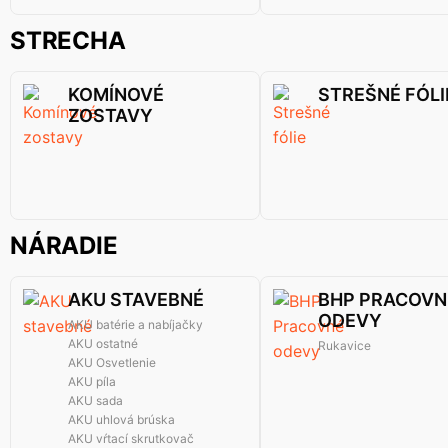
STRECHA
KOMÍNOVÉ
STREŠNÉ FÓLI
ZOSTAVY
NÁRADIE
AKU STAVEBNÉ
BHP PRACOVN
ODEVY
AKU batérie a nabíjačky
AKU ostatné
Rukavice
AKU Osvetlenie
AKU píla
AKU sada
AKU uhlová brúska
AKU vŕtací skrutkovač