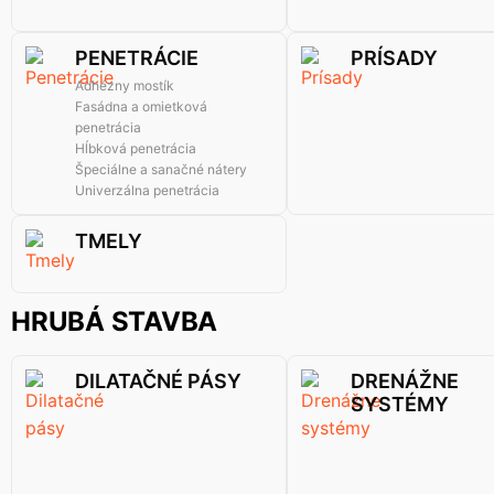
PENETRÁCIE
PRÍSADY
Adhézny mostík
Fasádna a omietková
penetrácia
Hĺbková penetrácia
Špeciálne a sanačné nátery
Univerzálna penetrácia
TMELY
HRUBÁ STAVBA
DILATAČNÉ PÁSY
DRENÁŽNE
SYSTÉMY