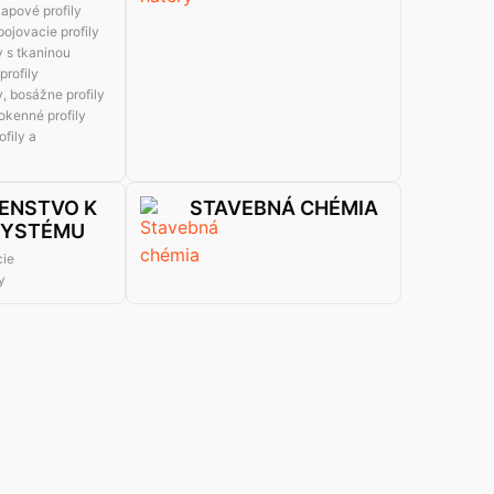
apové profily
ojovacie profily
y s tkaninou
rofily
, bosážne profily
okenné profily
fily a
ENSTVO K
STAVEBNÁ CHÉMIA
SYSTÉMU
cie
y