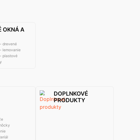
 OKNÁ A
- drevené
- lemovanie
- plastové
y
DOPLNKOVÉ
PRODUKTY
že
môcky
enie
eriál