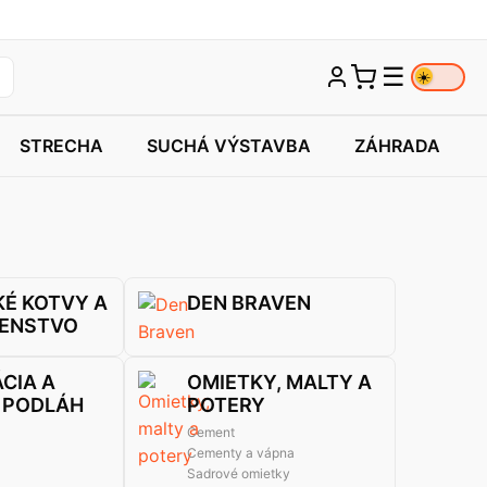
☰
☀️
STRECHA
SUCHÁ VÝSTAVBA
ZÁHRADA
É KOTVY A
DEN BRAVEN
ŠENSTVO
ÁCIA A
OMIETKY, MALTY A
 PODLÁH
POTERY
Cement
Cementy a vápna
Sadrové omietky