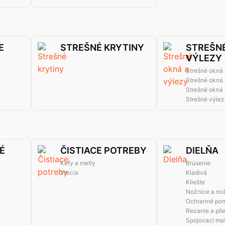
E
STREŠNÉ KRYTINY
STREŠNÉ
VÝLEZY
Strešné okná 
Strešné okná 
Strešné okná 
Strešné výlez
É
ČISTIACE POTREBY
DIELŇA
Kefy a metly
Brúsenie
Vrecia
Kladivá
Kliešte
Nožnice a no
Ochranné po
Rezanie a píl
Spojovací mat