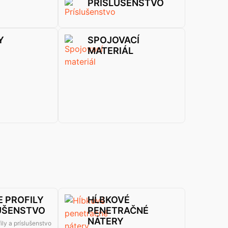
PRÍSLUŠENSTVO
Y
SPOJOVACÍ
MATERIÁL
 PROFILY
HĹBKOVÉ
UŠENSTVO
PENETRAČNÉ
NÁTERY
ily a príslušenstvo