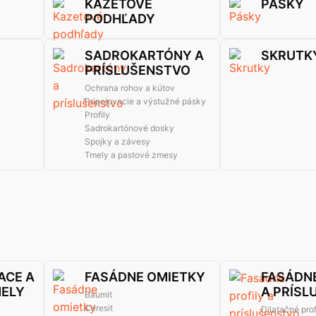
KAZETOVÉ
PÁSKY
PODHĽADY
SADROKARTÓNY A
SKRUTK
PRÍSLUŠENSTVO
Ochrana rohov a kútov
Pripojovacie a výstužné pásky
Profily
Sadrokartónové dosky
Spojky a závesy
Tmely a pastové zmesy
ACE A
FASÁDNE OMIETKY
FASÁDNE
MELY
A PRÍSL
Baumit
Ceresit
Dilatačné prof