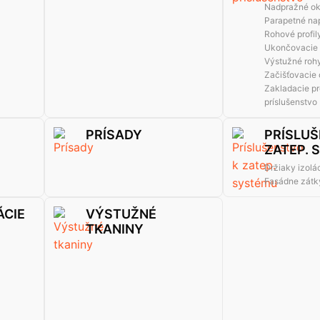
Nadpražné ok
Parapetné nap
Rohové profil
Ukončovacie p
Výstužné rohy
Začišťovacie 
Zakladacie pro
príslušenstvo
PRÍSADY
PRÍSLUŠ
ZATEP. 
Držiaky izolá
Fasádne zátk
ÁCIE
VÝSTUŽNÉ
TKANINY