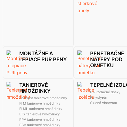
MONTÁŽNE A
PENETRAČNÉ
LEPIACE PUR PENY
NÁTERY POD
OMIETKU
TANIEROVÉ
TEPELNÉ IZOL
HMOŽDINKY
PIR izolačné dosky
Polystyrén
Ecotwist tanierové hmoždinky
Sklená vlna/vata
FI M tanierové hmoždinky
FI ML tanierové hmoždinky
LTX tanierové hmoždinky
PPV tanierové hmoždinky
PSV tanierové hmoždinky