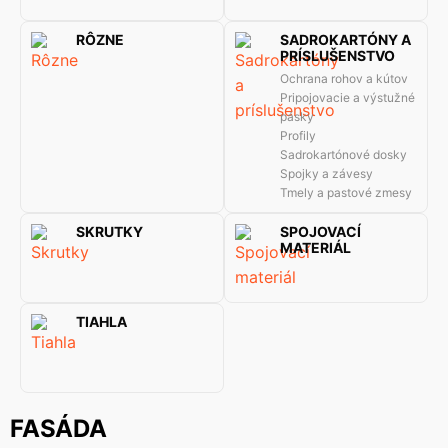
RÔZNE
SADROKARTÓNY A
PRÍSLUŠENSTVO
Ochrana rohov a kútov
Pripojovacie a výstužné
pásky
Profily
Sadrokartónové dosky
Spojky a závesy
Tmely a pastové zmesy
SKRUTKY
SPOJOVACÍ
MATERIÁL
TIAHLA
FASÁDA