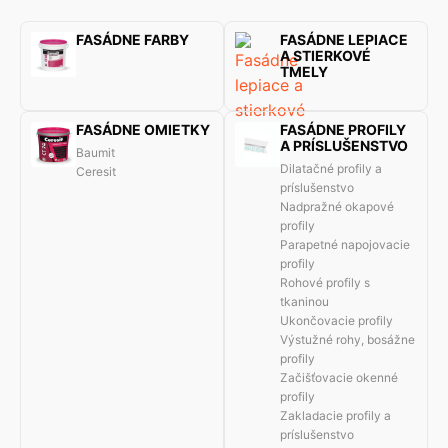
FASÁDNE FARBY
FASÁDNE LEPIACE
A STIERKOVÉ
TMELY
FASÁDNE OMIETKY
FASÁDNE PROFILY
A PRÍSLUŠENSTVO
Baumit
Dilatačné profily a
Ceresit
príslušenstvo
Nadpražné okapové
profily
Parapetné napojovacie
profily
Rohové profily s
tkaninou
Ukončovacie profily
Výstužné rohy, bosážne
profily
Začišťovacie okenné
profily
Zakladacie profily a
príslušenstvo