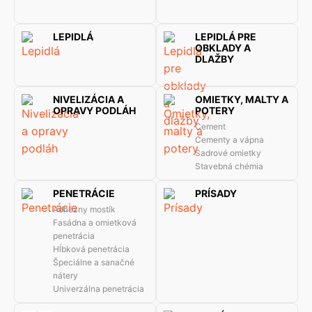
LEPIDLÁ
LEPIDLÁ PRE
OBKLADY A
DLAŽBY
NIVELIZÁCIA A
OMIETKY, MALTY A
OPRAVY PODLÁH
POTERY
Cement
Cementy a vápna
Sadrové omietky
Stavebná chémia
PENETRÁCIE
PRÍSADY
Adhézny mostík
Fasádna a omietková
penetrácia
Hĺbková penetrácia
Špeciálne a sanačné
nátery
Univerzálna penetrácia