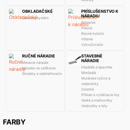
OBKLADAČSKÉ
PRÍSLUŠENSTVO K
NÁRADIU
Leveling systém
Brúsenie
Pílenie
Rezné kotúče
Vŕtanie
Vykružovače
RUČNÉ NÁRADIE
STAVEBNÉ
NÁRADIE
Meracie náradie
Hladidlá a špachtle
Náradie na zatĺkanie
Miešadlá
Škrabky a odstraňovače
Murárske lyžice a
naberačky
Ostatné
Pištole a vytláčacie lisy
Vedrá a maltovníky
Vodováhy a laty
FARBY