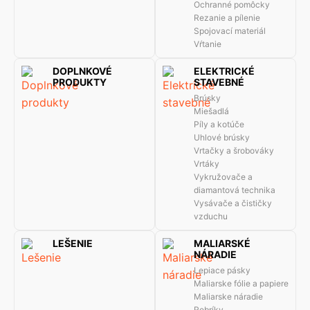
Ochranné pomôcky
Rezanie a pílenie
Spojovací materiál
Vŕtanie
DOPLNKOVÉ
ELEKTRICKÉ
PRODUKTY
STAVEBNÉ
Brúsky
Miešadlá
Píly a kotúče
Uhlové brúsky
Vrtačky a šrobováky
Vrtáky
Vykružovače a
diamantová technika
Vysávače a čističky
vzduchu
LEŠENIE
MALIARSKÉ
NÁRADIE
Lepiace pásky
Maliarske fólie a papiere
Maliarske náradie
Rebríky