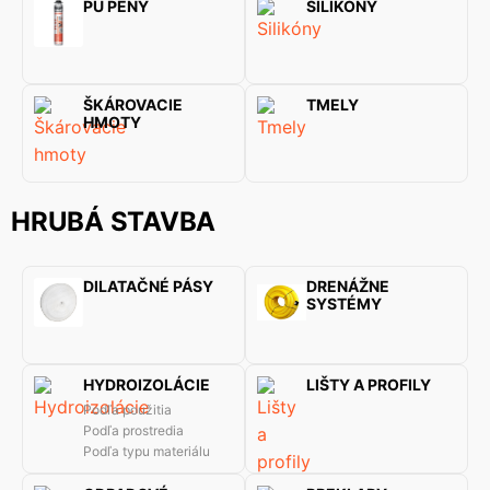
PU PENY
SILIKÓNY
ŠKÁROVACIE
TMELY
HMOTY
HRUBÁ STAVBA
DILATAČNÉ PÁSY
DRENÁŽNE
SYSTÉMY
HYDROIZOLÁCIE
LIŠTY A PROFILY
Podľa použitia
Podľa prostredia
Podľa typu materiálu