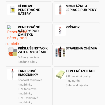
HĹBKOVÉ
MONTÁŽNE A
PENETRAČNÉ
LEPIACE PUR PENY
NÁTERY
PENETRAČNÉ
PRÍSADY
NÁTERY POD
OMIETKU
PRÍSLUŠENSTVO K
STAVEBNÁ CHÉMIA
ZATEP. SYSTÉMU
Držiaky izolácie
Fasádne zátky
TANIEROVÉ
TEPELNÉ IZOLÁCIE
HMOŽDINKY
PIR izolačné dosky
Ecotwist tanierové
Polystyrén
hmoždinky
Sklená vlna/vata
FI M tanierové
hmoždinky
FI ML tanierové
hmoždinky