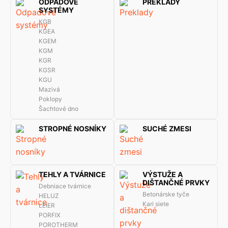
ODPADOVÉ
PREKLADY
SYSTÉMY
KGB
KGEA
KGEM
KGM
KGR
KGSR
KGU
Mazivá
Poklopy
Šachtové dno
STROPNÉ NOSNÍKY
SUCHÉ ZMESI
TEHLY A TVÁRNICE
VÝSTUŽE A
DIŠTANČNÉ PRVKY
Debniace tvárnice
Betonárske tyče
HELUZ
Kari siete
LEIER
PORFIX
POROTHERM