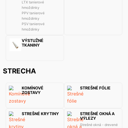
LTX tanierové
hmoždinky
PPV tanierové
hmoždinky
PSV tanierové
hmoždinky
VÝSTUŽNÉ
TKANINY
STRECHA
KOMÍNOVÉ
STREŠNÉ FÓLIE
ZOSTAVY
STREŠNÉ KRYTINY
STREŠNÉ OKNÁ A
VÝLEZY
Strešné okná - drevené