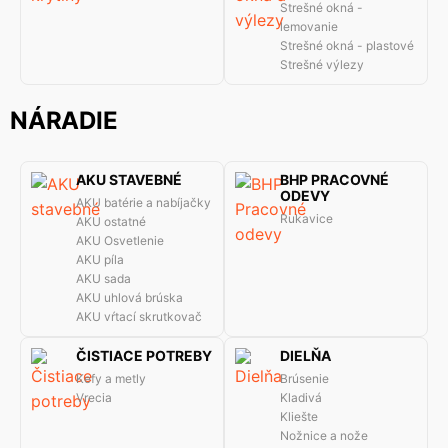
Strešné okná -
lemovanie
Strešné okná - plastové
Strešné výlezy
NÁRADIE
AKU STAVEBNÉ
BHP PRACOVNÉ
ODEVY
AKU batérie a nabíjačky
Rukavice
AKU ostatné
AKU Osvetlenie
AKU píla
AKU sada
AKU uhlová brúska
AKU vŕtací skrutkovač
ČISTIACE POTREBY
DIELŇA
Kefy a metly
Brúsenie
Vrecia
Kladivá
Kliešte
Nožnice a nože