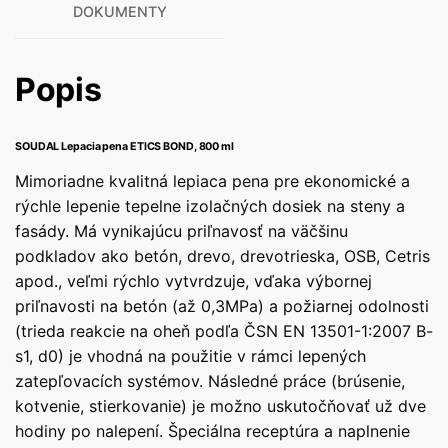
DOKUMENTY
Popis
SOUDAL Lepacia pena ETICS BOND, 800 ml
Mimoriadne kvalitná lepiaca pena pre ekonomické a
rýchle lepenie tepelne izolačných dosiek na steny a
fasády. Má vynikajúcu priľnavosť na väčšinu
podkladov ako betón, drevo, drevotrieska, OSB, Cetris
apod., veľmi rýchlo vytvrdzuje, vďaka výbornej
priľnavosti na betón (až 0,3MPa) a požiarnej odolnosti
(trieda reakcie na oheň podľa ČSN EN 13501-1:2007 B-
s1, d0) je vhodná na použitie v rámci lepených
zatepľovacích systémov. Následné práce (brúsenie,
kotvenie, stierkovanie) je možno uskutočňovať už dve
hodiny po nalepení. Špeciálna receptúra a naplnenie