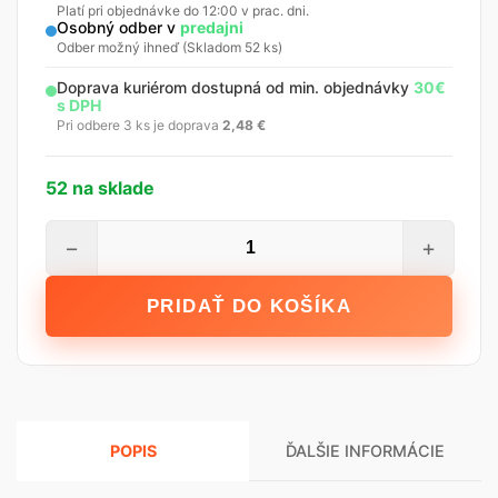
Platí pri objednávke do 12:00 v prac. dni.
Osobný odber v
predajni
Odber možný ihneď (Skladom 52 ks)
Doprava kuriérom dostupná od min. objednávky
30€
s DPH
Pri odbere 3 ks je doprava
2,48
€
52 na sklade
množstvo
−
+
SOUDAL
Lepacia
PRIDAŤ DO KOŠÍKA
pena
ETICS
BOND,
800
ml
POPIS
ĎALŠIE INFORMÁCIE