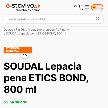
☰
☀️
Domov
/
Fasády
/
Montážne a lepiace PUR peny
/ SOUDAL Lepacia pena ETICS BOND, 800 ml
VÝHODNÁ
DOPRAVA
SOUDAL Lepacia
pena ETICS BOND,
800 ml
52 na sklade