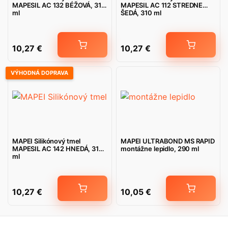
MAPESIL AC 132 BÉŽOVÁ, 310
MAPESIL AC 112 STREDNE
ml
ŠEDÁ, 310 ml
10,27
€
10,27
€
VÝHODNÁ DOPRAVA
MAPEI Silikónový tmel
MAPEI ULTRABOND MS RAPID
MAPESIL AC 142 HNEDÁ, 310
montážne lepidlo, 290 ml
ml
10,27
€
10,05
€