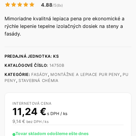
4.88
/5
(8x)
Mimoriadne kvalitná lepiaca pena pre ekonomické a
rýchle lepenie tepelne izolačných dosiek na steny a
fasády.
PREDAJNÁ JEDNOTKA: KS
KATALÓGOVÉ ČÍSLO:
14750B
KATEGÓRIE:
FASÁDY
,
MONTÁŽNE A LEPIACE PUR PENY
,
PU
PENY
,
STAVEBNÁ CHÉMIA
INTERNETOVÁ CENA
11,24
€
s DPH / ks
9,14
€
bez DPH / ks
Tovar skladom odošleme ešte dnes