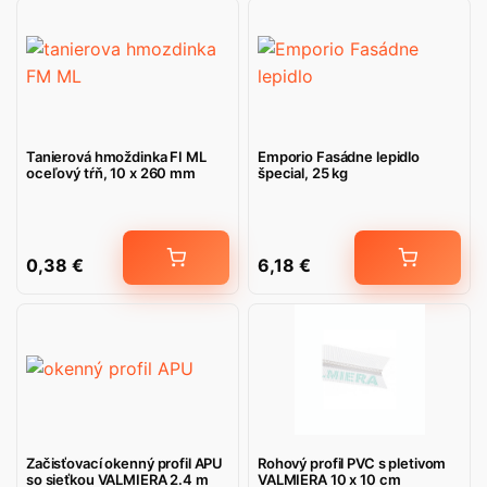
Tanierová hmoždinka FI ML
Emporio Fasádne lepidlo
oceľový tŕň, 10 x 260 mm
špecial, 25 kg
0,38
€
6,18
€
Začisťovací okenný profil APU
Rohový profil PVC s pletivom
so sieťkou VALMIERA 2.4 m
VALMIERA 10 x 10 cm