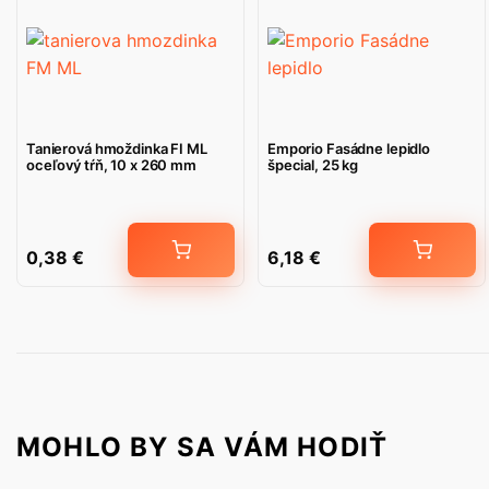
Tanierová hmoždinka FI ML
Emporio Fasádne lepidlo
oceľový tŕň, 10 x 260 mm
špecial, 25 kg
0,38
€
6,18
€
MOHLO BY SA VÁM HODIŤ