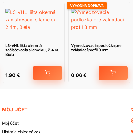
VÝHODNÁ DOPRAVA
LS-VHL lišta okenná
Vymedzovacia podložka pre
začisťovacia s lamelou, 2.4 m,
zakladací profil 8 mm
Biela
1,90
€
0,06
€
MÔJ ÚČET
Môj účet
História objednávok