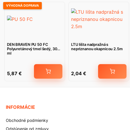
VÝHODNÁ DOPRAVA
DEN BRAVEN PU 50 FC
LTU lišta nadpražná s
Polyuretánový tmel šedý, 300
nepriznanou okapnicou 2.5m
ml
5,87
€
2,04
€
INFORMÁCIE
Obchodné podmienky
Odstúpenie od zmluvy