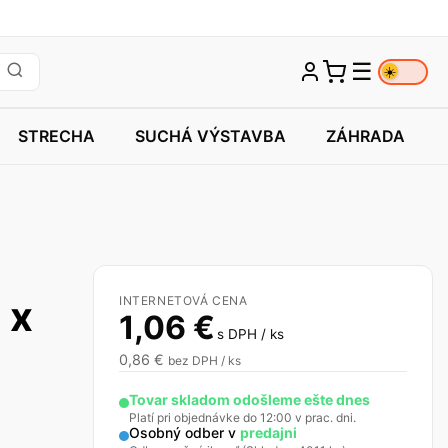
☰
☀️
STRECHA
SUCHÁ VÝSTAVBA
ZÁHRADA
 x
INTERNETOVÁ CENA
1,06
€
s DPH / ks
0,86
€
bez DPH / ks
Tovar skladom odošleme ešte dnes
Platí pri objednávke do 12:00 v prac. dni.
Osobný odber v
predajni