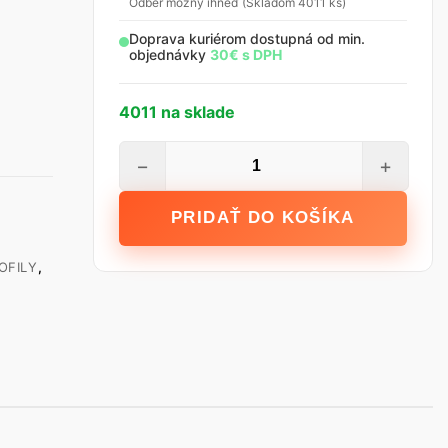
Odber možný ihneď (Skladom 4011 ks)
Doprava kuriérom dostupná od min.
objednávky
30€ s DPH
4011 na sklade
množstvo
−
+
Rohový
profil
PRIDAŤ DO KOŠÍKA
PVC
s
OFILY
,
pletivom
VALMIERA
10
x
10
cm