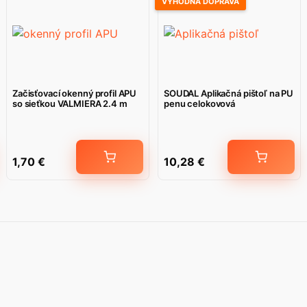
VÝHODNÁ DOPRAVA
Začisťovací okenný profil APU
SOUDAL Aplikačná pištoľ na PU
so sieťkou VALMIERA 2.4 m
penu celokovová
1,70
€
10,28
€