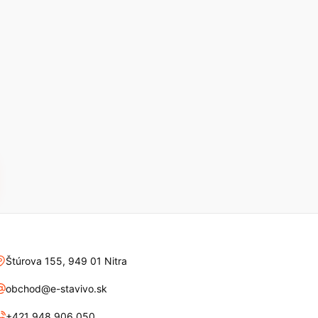
Štúrova 155, 949 01 Nitra
obchod@e-stavivo.sk
+421 948 906 050