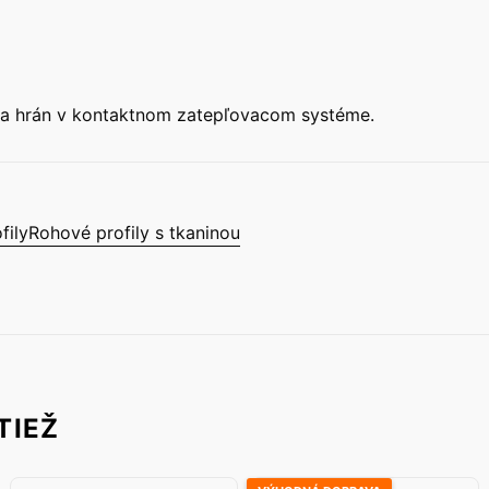
v a hrán v kontaktnom zatepľovacom systéme.
fily
Rohové profily s tkaninou
TIEŽ