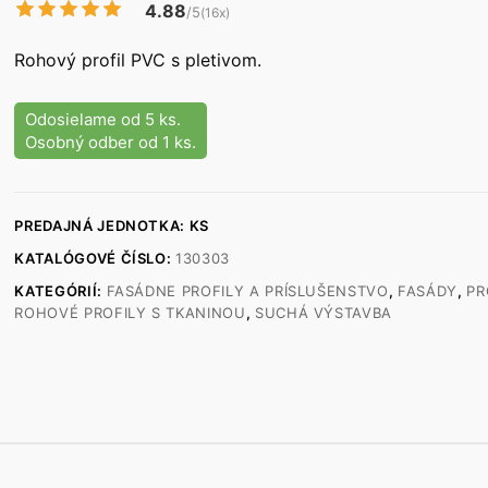
4.88
/5
(16x)
Rohový profil PVC s pletivom.
Odosielame od 5 ks.
Osobný odber od 1 ks.
PREDAJNÁ JEDNOTKA: KS
KATALÓGOVÉ ČÍSLO:
130303
KATEGÓRIÍ:
FASÁDNE PROFILY A PRÍSLUŠENSTVO
,
FASÁDY
,
PR
ROHOVÉ PROFILY S TKANINOU
,
SUCHÁ VÝSTAVBA