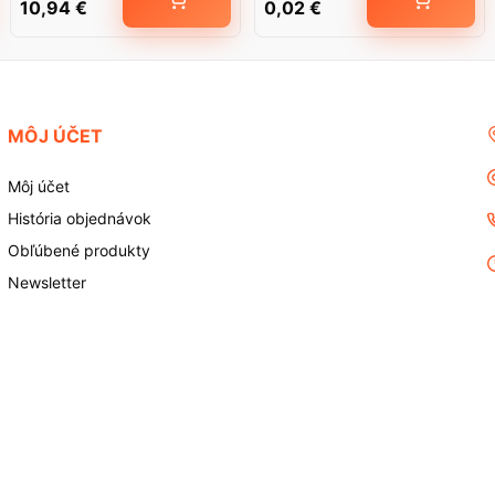
10,94
€
0,02
€
MÔJ ÚČET
Môj účet
História objednávok
Obľúbené produkty
Newsletter