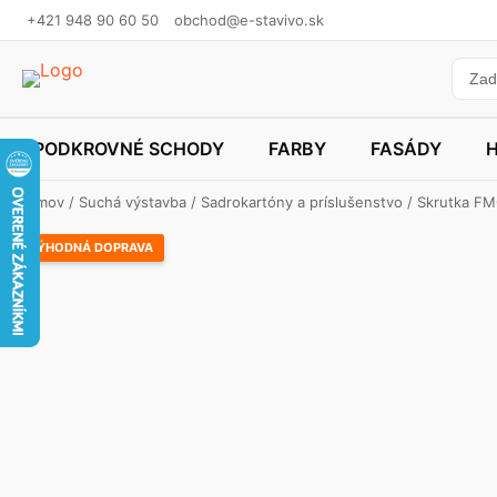
+421 948 90 60 50
obchod@e-stavivo.sk
PODKROVNÉ SCHODY
FARBY
FASÁDY
Domov
/
Suchá výstavba
/
Sadrokartóny a príslušenstvo
/ Skrutka FM
VÝHODNÁ DOPRAVA