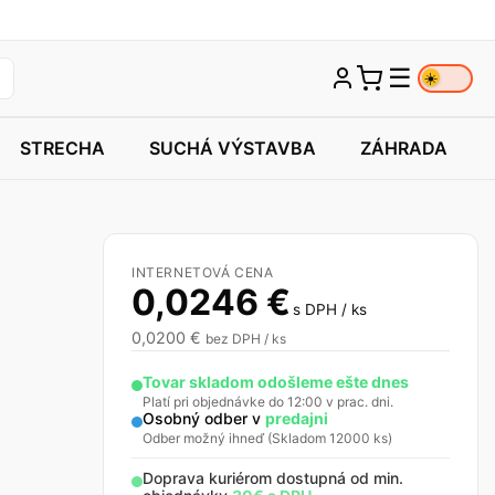
☰
☀️
STRECHA
SUCHÁ VÝSTAVBA
ZÁHRADA
INTERNETOVÁ CENA
0,0246 €
s DPH / ks
0,0200 €
bez DPH / ks
Tovar skladom odošleme ešte dnes
Platí pri objednávke do 12:00 v prac. dni.
Osobný odber v
predajni
Odber možný ihneď (Skladom 12000 ks)
Doprava kuriérom dostupná od min.