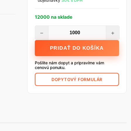
objednávky
30€ s DPH
12000 na sklade
množstvo
−
+
Skrutka
FMC
PRIDAŤ DO KOŠÍKA
TopKraft
3.5
Pošlite nám dopyt a pripravíme vám
x
cenovú ponuku.
35
DOPYTOVÝ FORMULÁR
mm