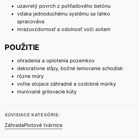
uzavretý povrch z pohľadového betónu
vďaka jednoduchému systému sa ľahko
spracováva
mrazuvzdornosť a odolnosť voči soliam
POUŽITIE
ohradenia a oplotenia pozemkov
dekoratívne stĺpy, bočné lemovanie schodísk
rôzne múry
voľne stojace záhradné a ozdobné múriky
murované grilovacie kúty
SÚVISIACE KATEGÓRIE:
Záhrada
Plotové tvárnice