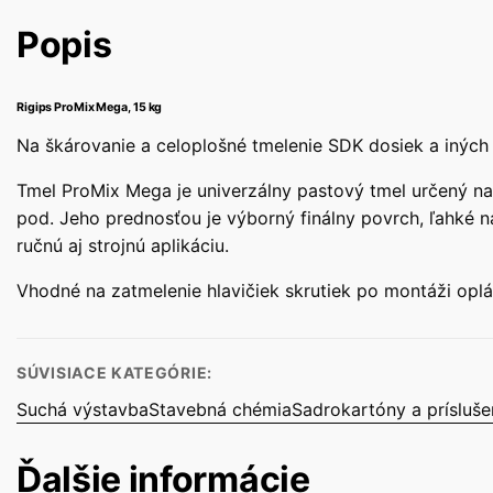
Popis
Rigips ProMix Mega, 15 kg
Na škárovanie a celoplošné tmelenie SDK dosiek a iných 
Tmel ProMix Mega je univerzálny pastový tmel určený na 
pod. Jeho prednosťou je výborný finálny povrch, ľahké n
ručnú aj strojnú aplikáciu.
Vhodné na zatmelenie hlavičiek skrutiek po montáži oplá
SÚVISIACE KATEGÓRIE:
Suchá výstavba
Stavebná chémia
Sadrokartóny a prísluš
Ďalšie informácie