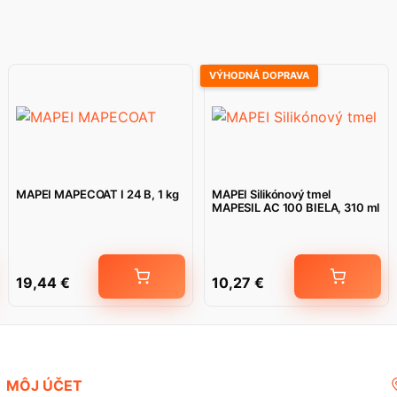
VÝHODNÁ DOPRAVA
MAPEI MAPECOAT I 24 B, 1 kg
MAPEI Silikónový tmel
MAPESIL AC 100 BIELA, 310 ml
19,44
€
10,27
€
MÔJ ÚČET