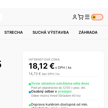
☰
☀️
STRECHA
SUCHÁ VÝSTAVBA
ZÁHRADA
INTERNETOVÁ CENA
5
18,12
€
s DPH / ks
14,73
€
bez DPH / ks
Tovar skladom odošleme ešte dnes
Platí pri objednávke do 12:00 v prac. dni.
Osobný odber v
predajni
Odber možný ihneď (Skladom 40 ks)
Doprava kuriérom dostupná od min.