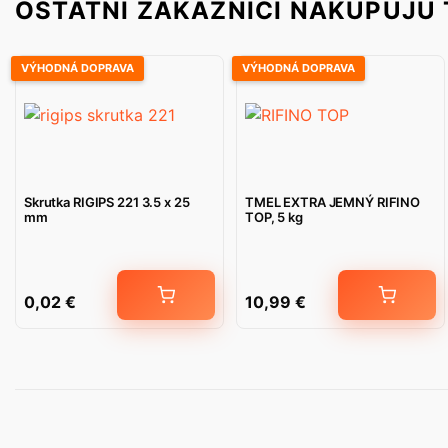
OSTATNÍ ZÁKAZNÍCI NAKUPUJÚ 
VÝHODNÁ DOPRAVA
VÝHODNÁ DOPRAVA
Skrutka RIGIPS 221 3.5 x 25
TMEL EXTRA JEMNÝ RIFINO
mm
TOP, 5 kg
0,02
€
10,99
€