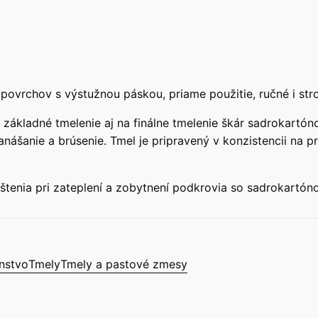
povrchov s výstužnou páskou, priame použitie, ručné i stro
základné tmelenie aj na finálne tmelenie škár sadrokartón
anášanie a brúsenie. Tmel je pripravený v konzistencii na 
štenia pri zateplení a zobytnení podkrovia so sadrokartón
enstvo
Tmely
Tmely a pastové zmesy