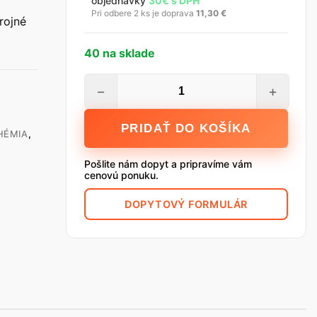
objednávky
30€ s DPH
Pri odbere 2 ks je doprava
11,30
€
rojné
40 na sklade
množstvo
−
+
Rigips
ProMix
PRIDAŤ DO KOŠÍKA
HÉMIA
,
Mega,
15
Pošlite nám dopyt a pripravíme vám
kg
cenovú ponuku.
DOPYTOVÝ FORMULÁR