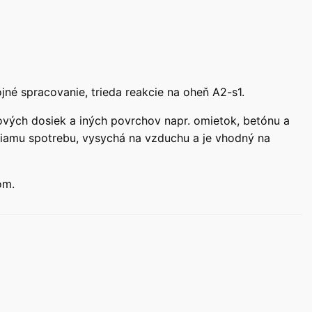
jné spracovanie, trieda reakcie na oheň A2-s1.
ových dosiek a iných povrchov napr. omietok, betónu a
priamu spotrebu, vysychá na vzduchu a je vhodný na
om.