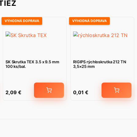
TIEŽ
VÝHODNÁ DOPRAVA
VÝHODNÁ DOPRAVA
SK Skrutka TEX 3.5 x 9.5 mm
RIGIPS rýchloskrutka 212 TN
100 ks/bal.
3,5×25 mm
2,09
€
0,01
€