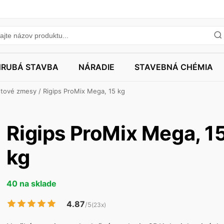
HRUBÁ STAVBA
NÁRADIE
STAVEBNÁ CHÉMIA
stové zmesy
/ Rigips ProMix Mega, 15 kg
Rigips ProMix Mega, 1
kg
40 na sklade
4.87
/5
(23x)