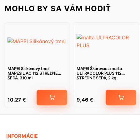
MOHLO BY SA VÁM HODIŤ
MAPEI Silikónový tmel
MAPEI Škárovacia malta
MAPESIL AC 112 STREDNE
ULTRACOLOR PLUS 112
ŠEDÁ, 310 ml
STREDNE ŠEDÁ, 2 kg
10,27
€
9,46
€
INFORMÁCIE