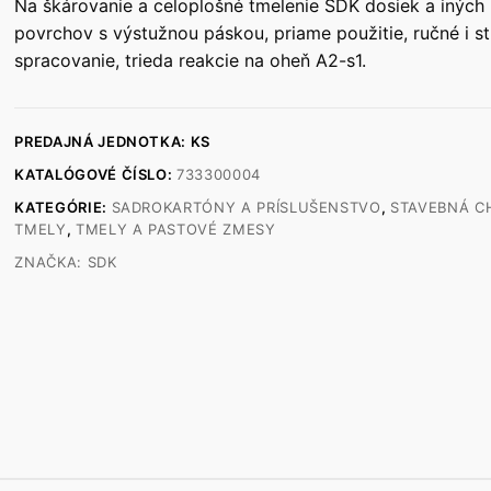
Na škárovanie a celoplošné tmelenie SDK dosiek a iných
povrchov s výstužnou páskou, priame použitie, ručné i st
spracovanie, trieda reakcie na oheň A2-s1.
PREDAJNÁ JEDNOTKA: KS
KATALÓGOVÉ ČÍSLO:
733300004
KATEGÓRIE:
SADROKARTÓNY A PRÍSLUŠENSTVO
,
STAVEBNÁ C
TMELY
,
TMELY A PASTOVÉ ZMESY
ZNAČKA:
SDK