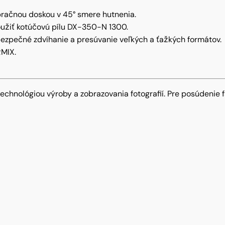
račnou doskou v 45° smere hutnenia.
oužiť kotúčovú pílu DX-350-N 1300.
ezpečné zdvíhanie a presúvanie veľkých a ťažkých formátov.
MIX.
chnológiou výroby a zobrazovania fotografií. Pre posúdeni