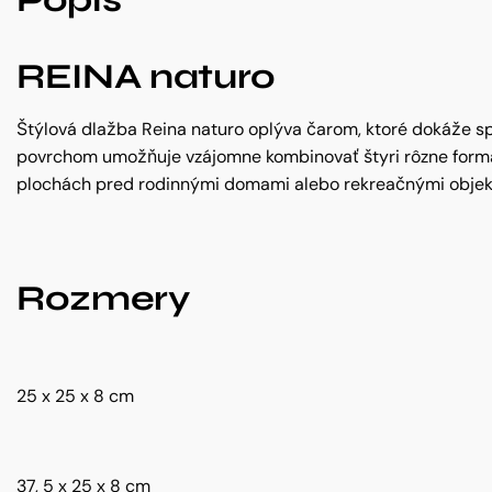
REINA naturo
Štýlová dlažba Reina naturo oplýva čarom, ktoré dokáže s
povrchom umožňuje vzájomne kombinovať štyri rôzne formáty
plochách pred rodinnými domami alebo rekreačnými objektmi
Rozmery
25 x 25 x 8 cm
37, 5 x 25 x 8 cm