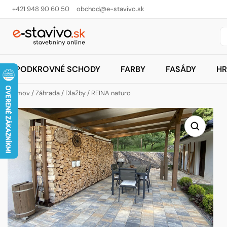
+421 948 90 60 50
obchod@e-stavivo.sk
PODKROVNÉ SCHODY
FARBY
FASÁDY
HR
Domov
/
Záhrada
/
Dlažby
/ REINA naturo