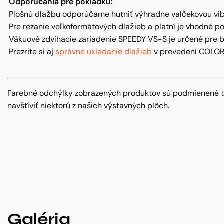
Odporúčania pre pokládku:
Plošnú dlažbu odporúčame hutniť výhradne valčekovou vib
Pre rezanie veľkoformátových dlažieb a platní je vhodné p
Vákuové zdvíhacie zariadenie SPEEDY VS-S je určené pre b
Prezrite si aj
správne ukladanie dlažieb
v prevedení COLOR
Farebné odchýlky zobrazených produktov sú podmienené te
navštíviť niektorú z našich výstavných plôch.
Galéria