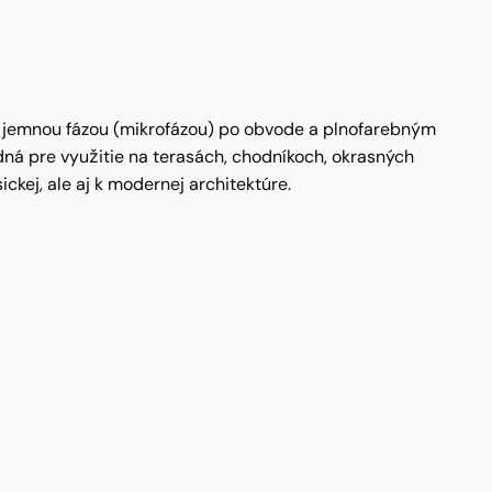
 s jemnou fázou (mikrofázou) po obvode a plnofarebným
ná pre využitie na terasách, chodníkoch, okrasných
ej, ale aj k modernej architektúre.