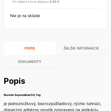
Pri odbere 4 ks je doprava
2,83
€
Nie je na sklade
POPIS
ĎALŠIE INFORMÁCIE
DOKUMENTY
Popis
Murexin Superzáklad D4, 1 kg
je jednozložkový, bezrozpúšťadlový, rýchlo tuhnúci,
disperzný adhézny mostík pripravený na aplikáciu.