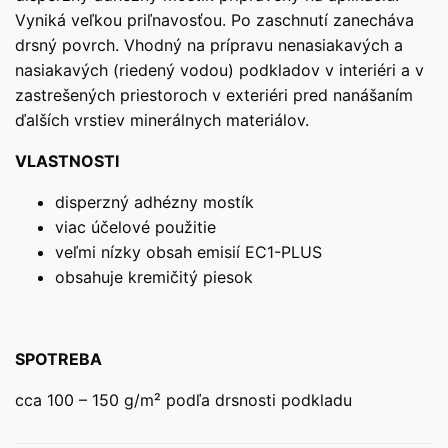
Vyniká veľkou priľnavosťou. Po zaschnutí zanecháva
drsný povrch. Vhodný na prípravu nenasiakavých a
nasiakavých (riedený vodou) podkladov v interiéri a v
zastrešených priestoroch v exteriéri pred nanášaním
ďalších vrstiev minerálnych materiálov.
VLASTNOSTI
disperzný adhézny mostík
viac účelové použitie
veľmi nízky obsah emisií EC1-PLUS
obsahuje kremičitý piesok
SPOTREBA
cca ​100 – 150 g/m² podľa drsnosti podkladu