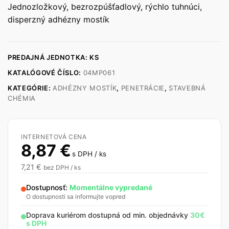
Jednozložkový, bezrozpúšťadlový, rýchlo tuhnúci,
disperzný adhézny mostík
PREDAJNÁ JEDNOTKA: KS
KATALÓGOVÉ ČÍSLO:
04MP061
KATEGÓRIE:
ADHÉZNY MOSTÍK
,
PENETRÁCIE
,
STAVEBNÁ
CHÉMIA
INTERNETOVÁ CENA
8,87
€
s DPH / ks
7,21
€
bez DPH / ks
Dostupnosť:
Momentálne vypredané
O dostupnosti sa informujte vopred
Doprava kuriérom dostupná od min. objednávky
30€
s DPH