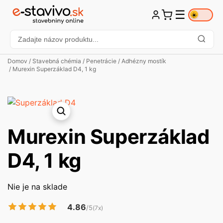
☰
☀️
Domov
/
Stavebná chémia
/
Penetrácie
/
Adhézny mostík
/ Murexin Superzáklad D4, 1 kg
Murexin Superzáklad
D4, 1 kg
Nie je na sklade
4.86
/5
(7x)